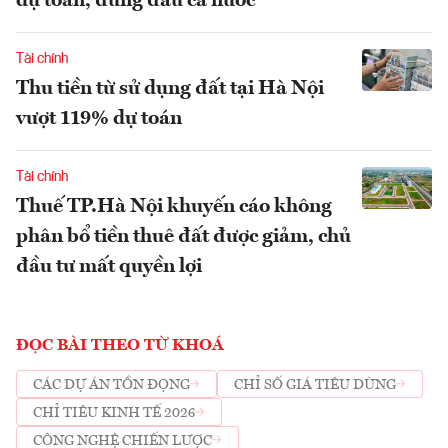
dự toán, đứng đầu cả nước
Tài chính
Thu tiền từ sử dụng đất tại Hà Nội
vượt 119% dự toán
Tài chính
Thuế TP.Hà Nội khuyến cáo không
phân bổ tiền thuê đất được giảm, chủ
đầu tư mất quyền lợi
ĐỌC BÀI THEO TỪ KHOÁ
CÁC DỰ ÁN TỒN ĐỌNG
CHỈ SỐ GIÁ TIÊU DÙNG
CHỈ TIÊU KINH TẾ 2026
CÔNG NGHỆ CHIẾN LƯỢC