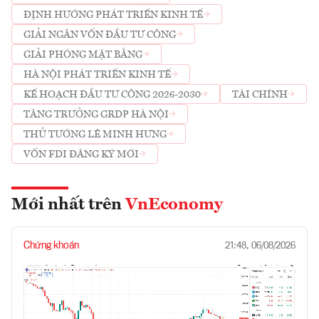
ĐỊNH HƯỚNG PHÁT TRIỂN KINH TẾ
GIẢI NGÂN VỐN ĐẦU TƯ CÔNG
GIẢI PHÓNG MẶT BẰNG
HÀ NỘI PHÁT TRIỂN KINH TẾ
KẾ HOẠCH ĐẦU TƯ CÔNG 2026-2030
TÀI CHÍNH
TĂNG TRƯỞNG GRDP HÀ NỘI
THỦ TƯỚNG LÊ MINH HƯNG
VỐN FDI ĐĂNG KÝ MỚI
Mới nhất trên
VnEconomy
Chứng khoán
21:48, 06/08/2026