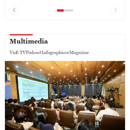
Multimedia
VnE TV
Podcast
Infographics
eMagazine