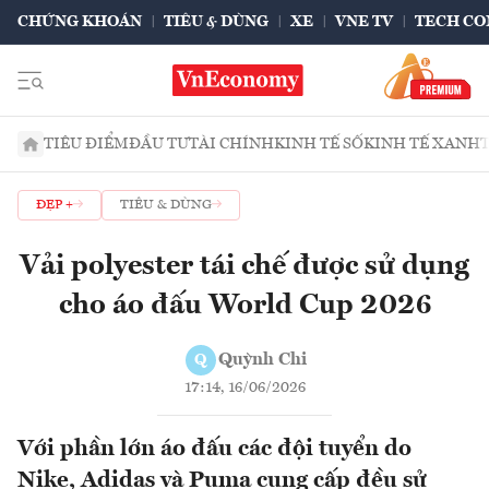
CHỨNG KHOÁN
TIÊU & DÙNG
XE
VNE TV
TECH CO
TIÊU ĐIỂM
ĐẦU TƯ
TÀI CHÍNH
KINH TẾ SỐ
KINH TẾ XANH
ĐẸP +
TIÊU & DÙNG
Vải polyester tái chế được sử dụng
cho áo đấu World Cup 2026
Quỳnh Chi
Q
17:14, 16/06/2026
Với phần lớn áo đấu các đội tuyển do
Nike, Adidas và Puma cung cấp đều sử