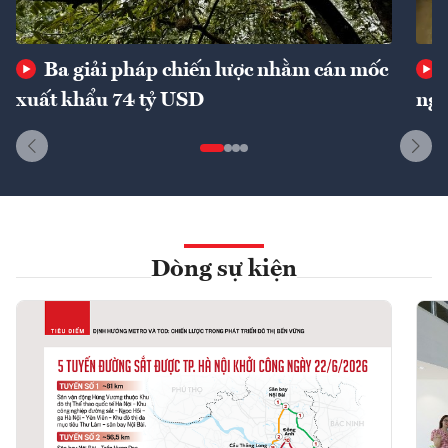
Ba giải pháp chiến lược nhằm cán mốc
xuất khẩu 74 tỷ USD
ngu
Dòng sự kiện