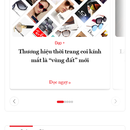
Đẹp +
Thương hiệu thời trang coi kính
Liệ
mắt là “vùng đất” mới
cã
Đọc ngay