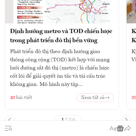
Định hướng metro và TOD chiến lược
K
trong phát triển đô thị bền vững
K
Phát triển đô thị theo định hướng giao
K
thông công cộng (TOD) kết hợp với mạng
V
lưới đường sắt đô thị (metro) là chiến lược
cốt lõi để giải quyết ùn tắc và tái cấu trúc
không gian. Mô hình này tập...
10
bài viết
Xem tất cả
2
1
2
3
4