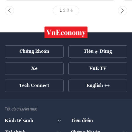
1
2
3
4
Chứng khoán
Tiêu & Dùng
Xe
VnE TV
Tech Connect
English ++
Tất cả chuyên mục
Kinh tế xanh
Tiêu điểm
Chuyển động xanh