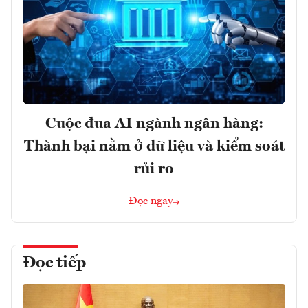
Cuộc đua AI ngành ngân hàng:
Thành bại nằm ở dữ liệu và kiểm soát
rủi ro
Đọc ngay
Đọc tiếp