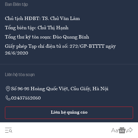
Ban Biên tập
Ẩm thực
Chủ tịch HĐBT: TS. Chử Văn Lâm
Tổng biên tập: Chử Thị Hạnh
Tổng thư ký tòa soạn: Đào Quang Bính
Giấy phép Tạp chí điện tử số: 272/GP-BTTTT ngày
26/6/2020
Liên hệ tòa soạn
Số 96-98 Hoàng Quốc Việt, Cầu Giấy, Hà Nội
02437552050
Liên hệ quảng cáo
Theo dõi VnEconomy