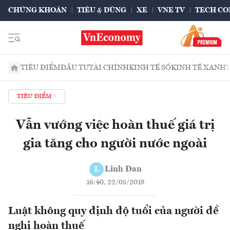
CHỨNG KHOÁN
TIÊU & DÙNG
XE
VNE TV
TECH CO
TIÊU ĐIỂM
ĐẦU TƯ
TÀI CHÍNH
KINH TẾ SỐ
KINH TẾ XANH
TIÊU ĐIỂM
Vẫn vướng việc hoàn thuế giá trị
gia tăng cho người nước ngoài
Linh Đan
L
16:40, 22/05/2019
Luật không quy định độ tuổi của người đề
nghị hoàn thuế