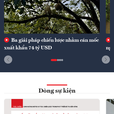
Ba giải pháp chiến lược nhằm cán mốc
xuất khẩu 74 tỷ USD
ngu
Dòng sự kiện