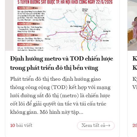
Định hướng metro và TOD chiến lược
K
trong phát triển đô thị bền vững
K
Phát triển đô thị theo định hướng giao
K
thông công cộng (TOD) kết hợp với mạng
V
lưới đường sắt đô thị (metro) là chiến lược
cốt lõi để giải quyết ùn tắc và tái cấu trúc
không gian. Mô hình này tập...
10
bài viết
Xem tất cả
2