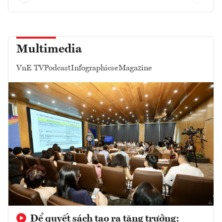
Multimedia
VnE TV
Podcast
Infographics
eMagazine
Để quyết sách tạo ra tăng trưởng: