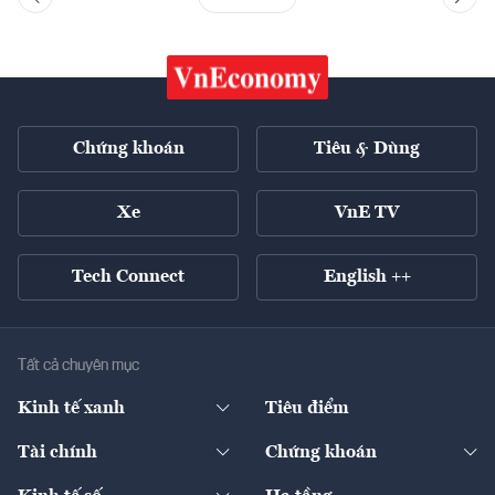
Chứng khoán
Tiêu & Dùng
Xe
VnE TV
Tech Connect
English ++
Tất cả chuyên mục
Kinh tế xanh
Tiêu điểm
Chuyển động xanh
Tài chính
Chứng khoán
Pháp lý
Ngân hàng
Doanh nghiệp niêm yết