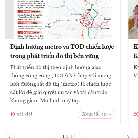
Định hướng metro và TOD chiến lược
K
trong phát triển đô thị bền vững
K
Phát triển đô thị theo định hướng giao
K
thông công cộng (TOD) kết hợp với mạng
V
lưới đường sắt đô thị (metro) là chiến lược
cốt lõi để giải quyết ùn tắc và tái cấu trúc
không gian. Mô hình này tập...
10
bài viết
Xem tất cả
2
1
2
3
4