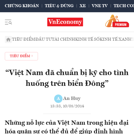
CHỨNG KHOÁN
TIÊU & DÙNG
XE
VNE TV
TECH CO
TIÊU ĐIỂM
ĐẦU TƯ
TÀI CHÍNH
KINH TẾ SỐ
KINH TẾ XANH
TIÊU ĐIỂM
“Việt Nam đã chuẩn bị kỹ cho tình
huống trên biển Đông”
An Huy
A
13:33, 10/05/2014
Những nỗ lực của Việt Nam trong hiện đại
hóa quân sự có thể đủ để giúp định hình