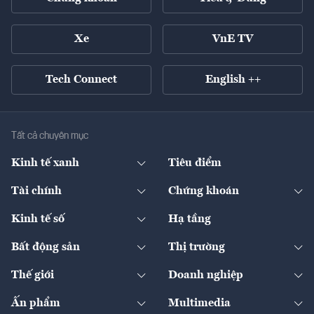
Xe
VnE TV
Tech Connect
English ++
Tất cả chuyên mục
Kinh tế xanh
Tiêu điểm
Chuyển động xanh
Tài chính
Chứng khoán
Pháp lý
Ngân hàng
Doanh nghiệp niêm yết
Kinh tế số
Hạ tầng
Thương hiệu xanh
Thị trường vốn
Thị trường
Sản phẩm - Thị trường
Bất động sản
Thị trường
Diễn đàn
Thuế
Đầu tư
Tài sản số
Chính sách
Xuất nhập khẩu
Thế giới
Doanh nghiệp
Bảo hiểm
Quốc tế
Dịch vụ số
Thị trường
Khung pháp lý
Kinh tế
Chuyển động
Ấn phẩm
Multimedia
Khung pháp lý
Start-up