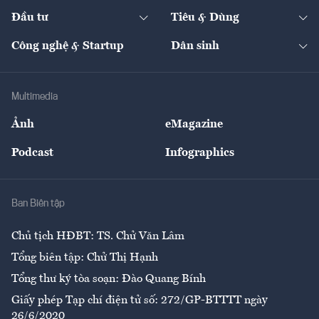
Dự án
Công nghiệp
Chuyển động 24h
Đối thoại
The Guide
Video
Đầu tư
Tiêu & Dùng
Quản trị số
Cafe BĐS
Thị trường
Kinh doanh
Kết nối
Tạp chí kinh tế Việt Nam
eMagazine
Nhà đầu tư
Du lịch
Công nghệ & Startup
Dân sinh
Tư vấn
Nông sản
Doanh nhân
Tư vấn Tiêu & Dùng
Infographics
Hạ tầng
Sức khỏe
Khung pháp lý
Doanh nghiệp
Địa phương
Thị trường
Bảo hiểm
Multimedia
Sự kiện
Nhân lực
Ảnh
eMagazine
Đẹp +
An sinh
Podcast
Infographics
Giải trí
Y tế
Nhà
Ban Biên tập
Ẩm thực
Chủ tịch HĐBT: TS. Chử Văn Lâm
Tổng biên tập: Chử Thị Hạnh
Tổng thư ký tòa soạn: Đào Quang Bính
Giấy phép Tạp chí điện tử số: 272/GP-BTTTT ngày
26/6/2020