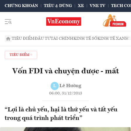
CHỨNG KHOÁN
TIÊU & DÙNG
XE
VNE TV
TECH CO
TIÊU ĐIỂM
ĐẦU TƯ
TÀI CHÍNH
KINH TẾ SỐ
KINH TẾ XANH
TIÊU ĐIỂM
Vốn FDI và chuyện được - mất
Lê Hường
L
06:00, 31/12/2013
“Lợi là chủ yếu, hại là thứ yếu và tất yếu
trong quá trình phát triển”