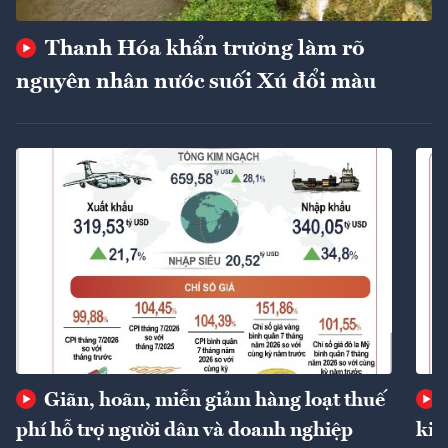
Thanh Hóa khẩn trương làm rõ
nguyên nhân nước suối Xú đổi màu
Giãn, hoãn, miễn giảm hàng loạt thuế
phí hỗ trợ người dân và doanh nghiệp
kin