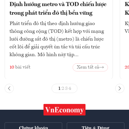
Định hướng metro và TOD chiến lược
K
trong phát triển đô thị bền vững
K
Phát triển đô thị theo định hướng giao
K
thông công cộng (TOD) kết hợp với mạng
V
lưới đường sắt đô thị (metro) là chiến lược
cốt lõi để giải quyết ùn tắc và tái cấu trúc
không gian. Mô hình này tập...
10
bài viết
Xem tất cả
2
1
2
3
4
Chứng khoán
Tiêu & Dùng