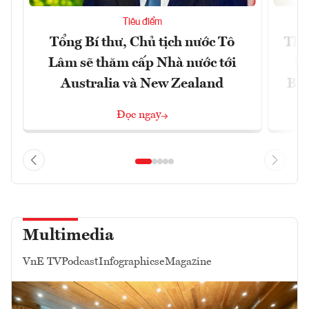
Tiêu điểm
Tổng Bí thư, Chủ tịch nước Tô
Thố
Lâm sẽ thăm cấp Nhà nước tới
lậ
Australia và New Zealand
Bắc
Đọc ngay
Multimedia
VnE TV
Podcast
Infographics
eMagazine