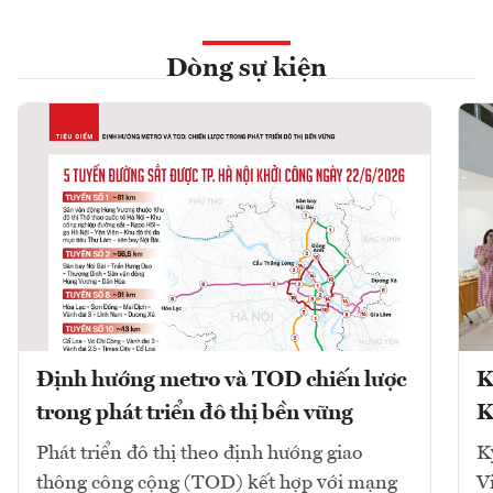
Dòng sự kiện
Định hướng metro và TOD chiến lược
K
trong phát triển đô thị bền vững
K
Phát triển đô thị theo định hướng giao
K
thông công cộng (TOD) kết hợp với mạng
V