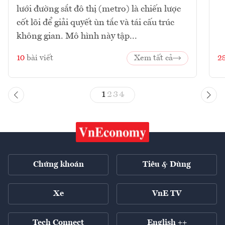
lưới đường sắt đô thị (metro) là chiến lược
cốt lõi để giải quyết ùn tắc và tái cấu trúc
không gian. Mô hình này tập...
10
bài viết
Xem tất cả
2
1
2
3
4
Chứng khoán
Tiêu & Dùng
Xe
VnE TV
Tech Connect
English ++