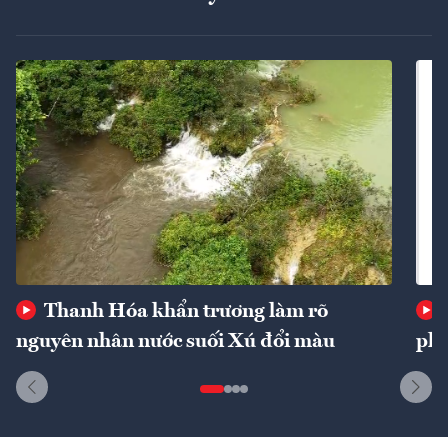
Thanh Hóa khẩn trương làm rõ
nguyên nhân nước suối Xú đổi màu
phí