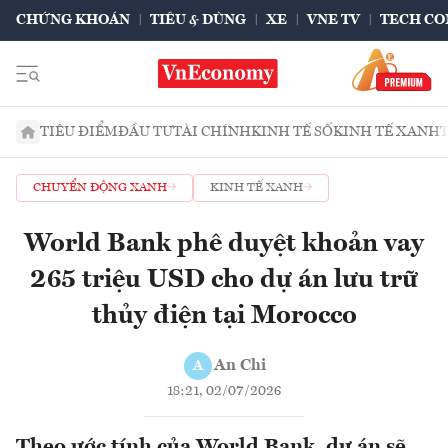
CHỨNG KHOÁN
TIÊU & DÙNG
XE
VNE TV
TECH CO
TIÊU ĐIỂM
ĐẦU TƯ
TÀI CHÍNH
KINH TẾ SỐ
KINH TẾ XANH
CHUYỂN ĐỘNG XANH
KINH TẾ XANH
World Bank phê duyệt khoản vay
265 triệu USD cho dự án lưu trữ
thủy điện tại Morocco
An Chi
A
18:21, 02/07/2026
Theo ước tính của World Bank, dự án sẽ