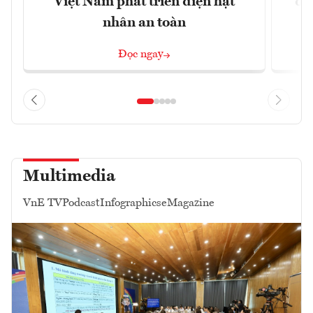
Việt Nam phát triển điện hạt
đu
nhân an toàn
Đọc ngay
Multimedia
VnE TV
Podcast
Infographics
eMagazine