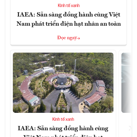
Kinh tế xanh
IAEA: Sẵn sàng đồng hành cùng Việt
Nam phát triển điện hạt nhân an toàn
Đọc ngay
Kinh tế xanh
IAEA: Sẵn sàng đồng hành cùng
Xe