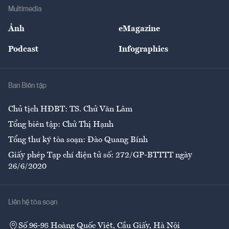
Địa phương
Thị trường
Bảo hiểm
Multimedia
Sự kiện
Nhân lực
Ảnh
eMagazine
Đẹp +
An sinh
Podcast
Infographics
Giải trí
Y tế
Nhà
Ban Biên tập
Ẩm thực
Chủ tịch HĐBT: TS. Chử Văn Lâm
Tổng biên tập: Chử Thị Hạnh
Tổng thư ký tòa soạn: Đào Quang Bính
Giấy phép Tạp chí điện tử số: 272/GP-BTTTT ngày
26/6/2020
Liên hệ tòa soạn
Số 96-98 Hoàng Quốc Việt, Cầu Giấy, Hà Nội