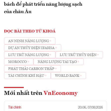
bách để phát triển năng lượng sạch
của châu Âu
ĐỌC BÀI THEO TỪ KHOÁ
AN NINH NĂNG LƯỢNG
DỰ ÁN THỦY ĐIỆN IFAHSA
LƯU TRỮ NĂNG LƯỢNG
LƯU TRỮ THỦY ĐIỆN
MOROCCO
NĂNG LƯỢNG TÁI TẠO
PHÁT THẢI CARBON THẤP
TÀI CHÍNH KHÍ HẬU
WORLD BANK
Mới nhất trên
VnEconomy
Tài chính
20:06, 07/08/2026