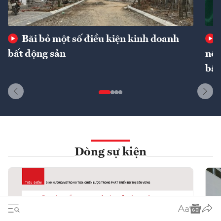
Bãi bỏ một số điều kiện kinh doanh
bất động sản
nôn
bất
Dòng sự kiện