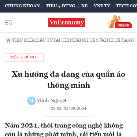
CHỨNG KHOÁN
TIÊU & DÙNG
XE
VNE TV
TECH CO
TIÊU ĐIỂM
ĐẦU TƯ
TÀI CHÍNH
KINH TẾ SỐ
KINH TẾ XANH
TIÊU & DÙNG
Xu hướng đa dạng của quần áo
thông minh
Minh Nguyệt
M
08:52, 03/09/2024
Năm 2024, thời trang công nghệ không
còn là những phát minh, cải tiến mới lạ