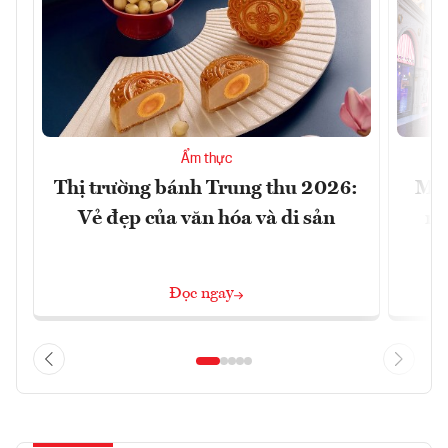
Ẩm thực
Thị trường bánh Trung thu 2026:
Mac
Vẻ đẹp của văn hóa và di sản
mu
Đọc ngay