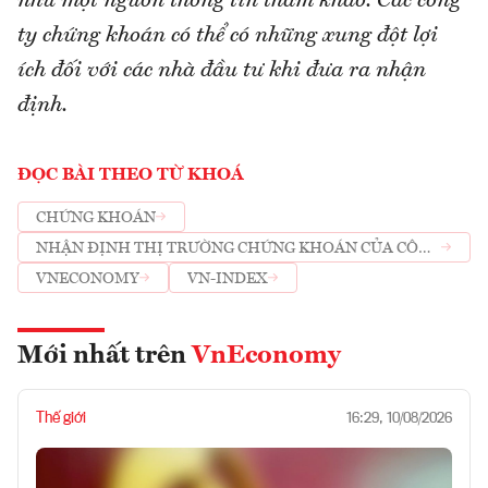
như một nguồn thông tin tham khảo. Các công
ty chứng khoán có thể có những xung đột lợi
ích đối với các nhà đầu tư khi đưa ra nhận
định.
ĐỌC BÀI THEO TỪ KHOÁ
CHỨNG KHOÁN
NHẬN ĐỊNH THỊ TRƯỜNG CHỨNG KHOÁN CỦA CÔNG
TY CHỨNG KHOÁN
VNECONOMY
VN-INDEX
Mới nhất trên
VnEconomy
Thế giới
16:29, 10/08/2026