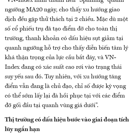
“VN-Index hình thành nến "Spinning" quanh
ngưỡng MA20 ngày, cho thấy xu hướng giao
dịch đều gặp thử thách tại 2 chiều. Mặc dù một
số cổ phiếu trụ đã tạo điểm đỡ cho toàn thị
trường, thanh khoản có dấu hiệu sụt giảm tại
quanh ngưỡng hỗ trợ cho thấy diễn biến tâm lý
khá thận trọng của lực cầu bắt đáy, và VN-
Index đang có xác suất cao rơi vào trạng thái
suy yếu sau đó. Tuy nhiên, với xu hướng tăng
điểm vẫn đang là chủ đạo, chỉ số được kỳ vọng
có thể sớm lấy lại đà hồi phục tại với các điểm
đỡ gối đầu tại quanh vùng giá dưới”.
Thị trường có dấu hiệu bước vào giai đoạn tích
lũy ngắn hạn