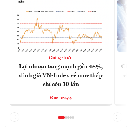
Chứng khoán
Lợi nhuận tăng mạnh gần 48%,
Chứ
định giá VN-Index về mức thấp
chá
chỉ còn 10 lần
Đọc ngay