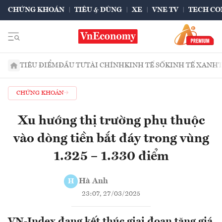
CHỨNG KHOÁN
TIÊU & DÙNG
XE
VNE TV
TECH CO
TIÊU ĐIỂM
ĐẦU TƯ
TÀI CHÍNH
KINH TẾ SỐ
KINH TẾ XANH
CHỨNG KHOÁN
Xu hướng thị trường phụ thuộc
vào dòng tiền bắt đáy trong vùng
1.325 – 1.330 điểm
Hà Anh
H
23:07, 27/03/2025
VN-Index đang kết thúc giai đoạn tăng giá