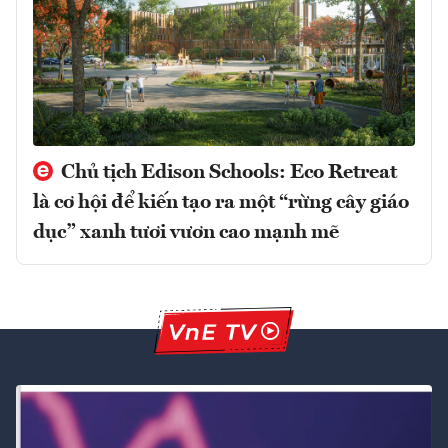
Chủ tịch Edison Schools: Eco Retreat
là cơ hội để kiến tạo ra một “rừng cây giáo
dục” xanh tươi vươn cao mạnh mẽ