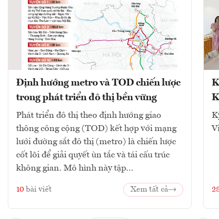
Định hướng metro và TOD chiến lược
K
trong phát triển đô thị bền vững
K
Phát triển đô thị theo định hướng giao
K
thông công cộng (TOD) kết hợp với mạng
V
lưới đường sắt đô thị (metro) là chiến lược
cốt lõi để giải quyết ùn tắc và tái cấu trúc
không gian. Mô hình này tập...
10
bài viết
Xem tất cả
2