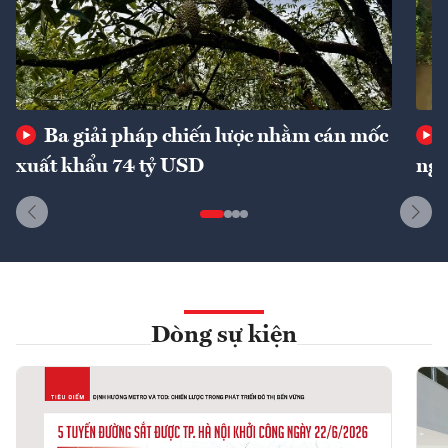
Ba giải pháp chiến lược nhằm cán mốc
xuất khẩu 74 tỷ USD
ngu
Dòng sự kiện