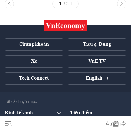
1
2
3
4
Chứng khoán
Tiêu & Dùng
Xe
VnE TV
Tech Connect
English ++
Tất cả chuyên mục
Kinh tế xanh
Tiêu điểm
Chuyển động xanh
Tài chính
Chứng khoán