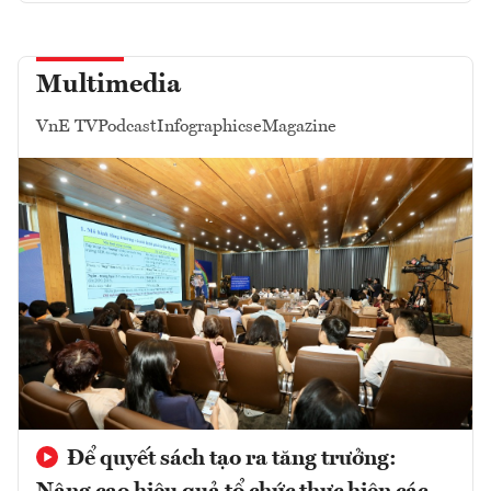
Multimedia
VnE TV
Podcast
Infographics
eMagazine
Để quyết sách tạo ra tăng trưởng: