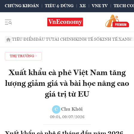
CHỨNG KHOÁN
TIÊU & DÙNG
XE
VNE TV
TECH CO
TIÊU ĐIỂM
ĐẦU TƯ
TÀI CHÍNH
KINH TẾ SỐ
KINH TẾ XANH
THỊ TRƯỜNG
Xuất khẩu cà phê Việt Nam tăng
lượng giảm giá và bài học nâng cao
giá trị từ EU
Chu Khôi
C
09:01, 09/07/2026
Xuất khẩu cà phê 6 tháng đầu năm 2026