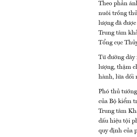
Theo phản ánh
nuôi trồng th
lượng đã được
Trung tâm khả
Tổng cục Thủy
Từ đường dây 
lượng, thậm c
hành, lừa dối 
Phó thủ tướng
của Bộ kiểm tr
Trung tâm Khả
dấu hiệu tội p
quy định của p