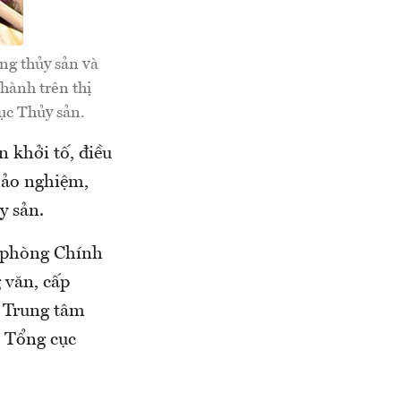
ng thủy sản và
hành trên thị
ục Thủy sản.
 khởi tố, điều
hảo nghiệm,
y sản.
n phòng Chính
 văn, cấp
i Trung tâm
c Tổng cục