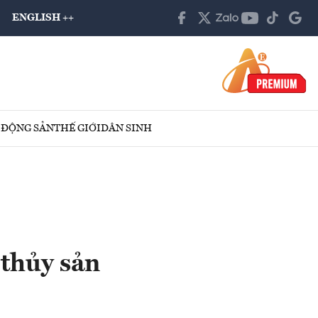
ENGLISH ++
 ĐỘNG SẢN
THẾ GIỚI
DÂN SINH
 thủy sản