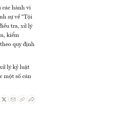
u các hành vi
nh sự về “Tội
ều tra, xử lý
ệm, kiểm
 theo quy định
ử lý kỷ luật
ức một số cán