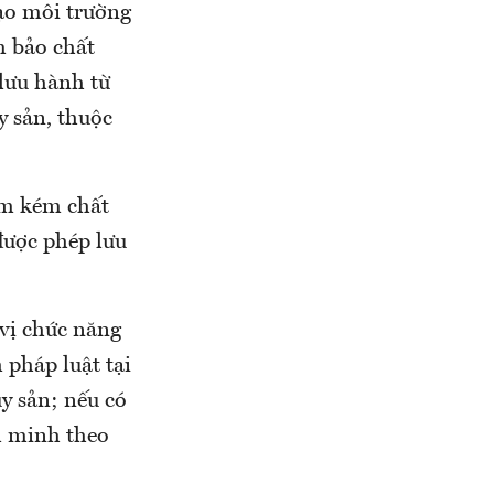
ạo môi trường
m bảo chất
lưu hành từ
 sản, thuộc
ẩm kém chất
được phép lưu
vị chức năng
 pháp luật tại
y sản; nếu có
êm minh theo