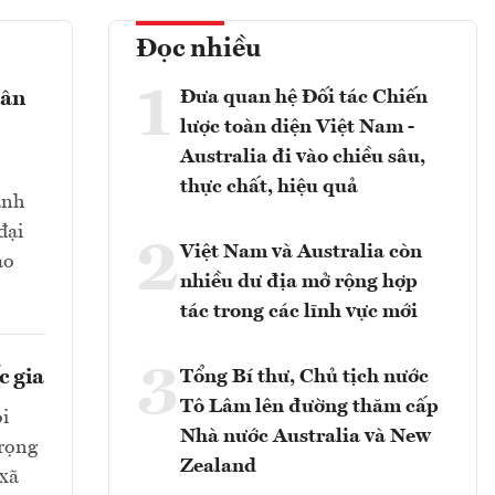
Đọc nhiều
1
Đưa quan hệ Đối tác Chiến
gân
lược toàn diện Việt Nam -
Australia đi vào chiều sâu,
thực chất, hiệu quả
ành
đại
2
Việt Nam và Australia còn
ảo
nhiều dư địa mở rộng hợp
tác trong các lĩnh vực mới
3
c gia
Tổng Bí thư, Chủ tịch nước
Tô Lâm lên đường thăm cấp
ỏi
Nhà nước Australia và New
trọng
Zealand
 xã