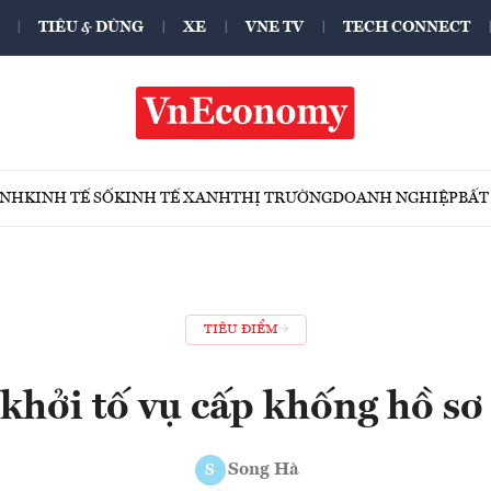
TIÊU & DÙNG
XE
VNE TV
TECH CONNECT
ÍNH
KINH TẾ SỐ
KINH TẾ XANH
THỊ TRƯỜNG
DOANH NGHIỆP
BẤT
TIÊU ĐIỂM
khởi tố vụ cấp khống hồ sơ
Song Hà
S