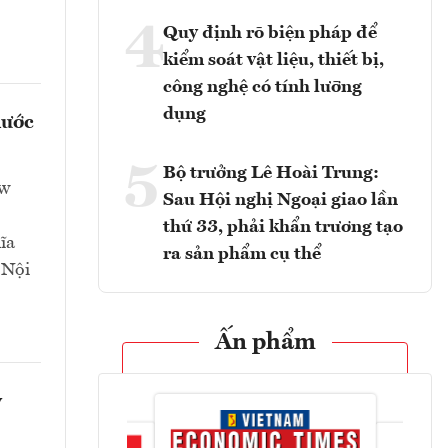
4
Quy định rõ biện pháp để
kiểm soát vật liệu, thiết bị,
công nghệ có tính lưỡng
dụng
nước
5
Bộ trưởng Lê Hoài Trung:
ew
Sau Hội nghị Ngoại giao lần
thứ 33, phải khẩn trương tạo
ĩa
ra sản phẩm cụ thể
 Nội
Ấn phẩm
y