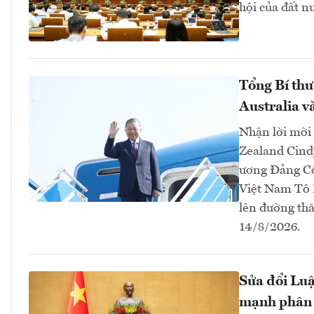
hội của đất 
Tổng Bí thư
Australia 
Nhận lời mời
Zealand Cind
ương Đảng Cộ
Việt Nam Tô 
lên đường thă
14/8/2026.
Sửa đổi Luậ
mạnh phân