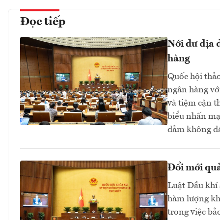
Đọc tiếp
Nới dư địa 
hàng
Quốc hội thảo 
ngân hàng với
và tiệm cận t
biểu nhấn mạn
đảm không đá
Đổi mới quả
Luật Dầu khí 
hàm lượng kho
trong việc bả