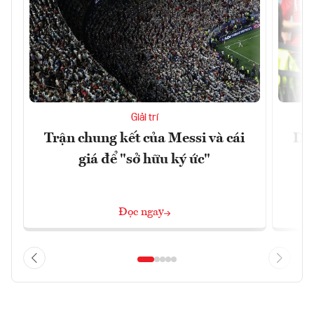
Giải trí
Trận chung kết của Messi và cái
Dòn
giá để "sở hữu ký ức"
F
Đọc ngay