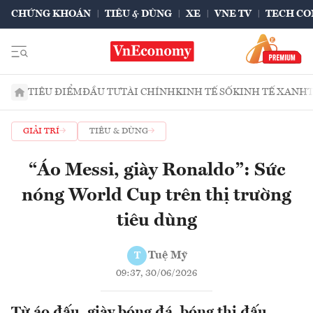
CHỨNG KHOÁN
TIÊU & DÙNG
XE
VNE TV
TECH CO
TIÊU ĐIỂM
ĐẦU TƯ
TÀI CHÍNH
KINH TẾ SỐ
KINH TẾ XANH
GIẢI TRÍ
TIÊU & DÙNG
“Áo Messi, giày Ronaldo”: Sức
nóng World Cup trên thị trường
tiêu dùng
Tuệ Mỹ
T
09:37, 30/06/2026
Từ áo đấu, giày bóng đá, bóng thi đấu