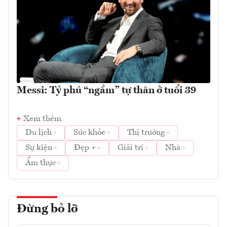
Messi: Tỷ phú “ngầm” tự thân ở tuổi 39
Xem thêm
Du lịch
Sức khỏe
Thị trường
Sự kiện
Đẹp +
Giải trí
Nhà
Ẩm thực
Đừng bỏ lỡ