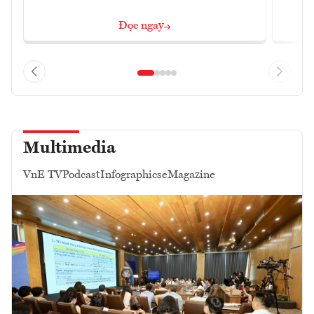
Đọc ngay
Multimedia
VnE TV
Podcast
Infographics
eMagazine