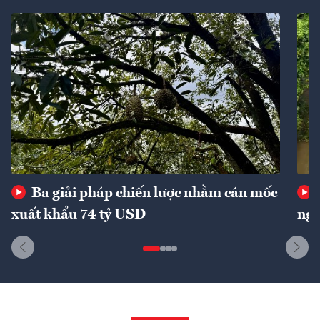
Ba giải pháp chiến lược nhằm cán mốc
xuất khẩu 74 tỷ USD
ngu