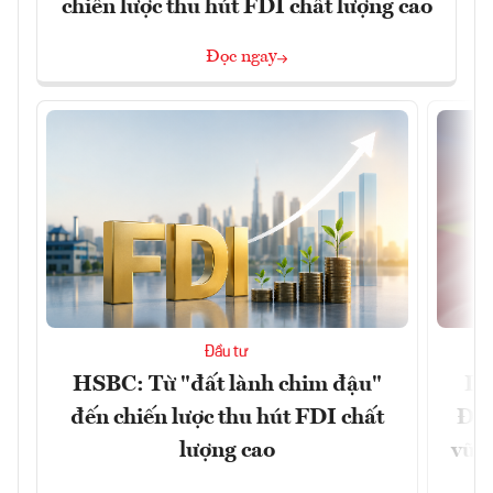
chiến lược thu hút FDI chất lượng cao
Đọc ngay
Đầu tư
HSBC: Từ "đất lành chim đậu"
Dấ
đến chiến lược thu hút FDI chất
Đưa
lượng cao
vững