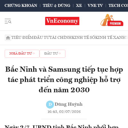
CHỨNG KHOÁN
TIÊU & DÙNG
XE
VNE TV
TECH CO
TIÊU ĐIỂM
ĐẦU TƯ
TÀI CHÍNH
KINH TẾ SỐ
KINH TẾ XANH
NHÀ ĐẦU TƯ
ĐẦU TƯ
Bắc Ninh và Samsung tiếp tục hợp
tác phát triển công nghiệp hỗ trợ
đến năm 2030
Dũng Huỳnh
D
16:43, 02/07/2026
Ngày 2/7, UBND tỉnh Bắc Ninh phối hợp