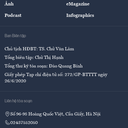
Nhân lực
Ảnh
eMagazine
Đẹp +
An sinh
Podcast
Infographics
Giải trí
Y tế
Nhà
Ban Biên tập
Ẩm thực
Chủ tịch HĐBT: TS. Chử Văn Lâm
Tổng biên tập: Chử Thị Hạnh
Tổng thư ký tòa soạn: Đào Quang Bính
Giấy phép Tạp chí điện tử số: 272/GP-BTTTT ngày
26/6/2020
Liên hệ tòa soạn
Số 96-98 Hoàng Quốc Việt, Cầu Giấy, Hà Nội
02437552050