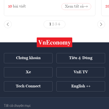
10
bài viết
Xem tất cả
2
1
2
3
4
Chứng khoán
Tiêu & Dùng
Xe
VnE TV
Tech Connect
English ++
Tất cả chuyên mục