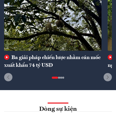
Ba giải pháp chiến lược nhằm cán mốc
xuất khẩu 74 tỷ USD
ngu
Dòng sự kiện