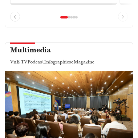
Multimedia
VnE TV
Podcast
Infographics
eMagazine