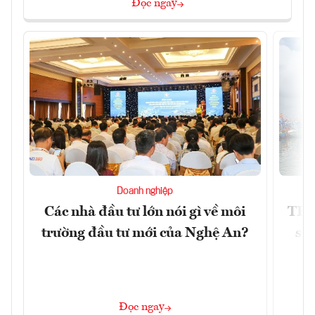
Đọc ngay
Doanh nghiệp
Các nhà đầu tư lớn nói gì về môi
TP.
trường đầu tư mới của Nghệ An?
soá
Đọc ngay