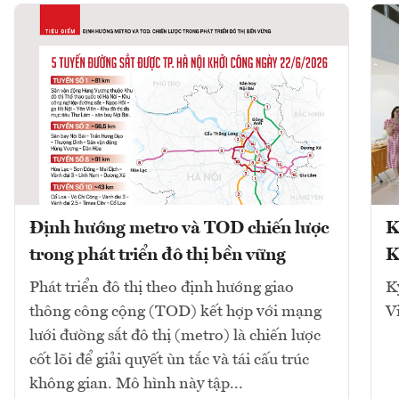
Định hướng metro và TOD chiến lược
K
trong phát triển đô thị bền vững
K
Phát triển đô thị theo định hướng giao
K
thông công cộng (TOD) kết hợp với mạng
V
lưới đường sắt đô thị (metro) là chiến lược
cốt lõi để giải quyết ùn tắc và tái cấu trúc
không gian. Mô hình này tập...