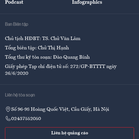
Podcast
Infographics
Giải trí
Y tế
Nhà
Ban Biên tập
Ẩm thực
Chủ tịch HĐBT: TS. Chử Văn Lâm
Tổng biên tập: Chử Thị Hạnh
Tổng thư ký tòa soạn: Đào Quang Bính
Giấy phép Tạp chí điện tử số: 272/GP-BTTTT ngày
26/6/2020
Liên hệ tòa soạn
Số 96-98 Hoàng Quốc Việt, Cầu Giấy, Hà Nội
02437552050
Liên hệ quảng cáo