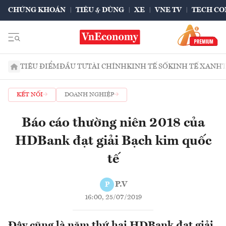
CHỨNG KHOÁN
TIÊU & DÙNG
XE
VNE TV
TECH CO
TIÊU ĐIỂM
ĐẦU TƯ
TÀI CHÍNH
KINH TẾ SỐ
KINH TẾ XANH
KẾT NỐI
DOANH NGHIỆP
Báo cáo thường niên 2018 của
HDBank đạt giải Bạch kim quốc
tế
P.V
P
16:00, 25/07/2019
Đây cũng là năm thứ hai HDBank đạt giải