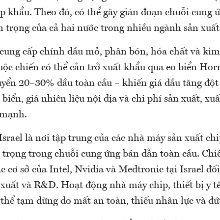
p khẩu. Theo đó, có thể gây gián đoạn chuỗi cung 
n trọng của cả hai nước trong nhiều ngành sản xuất
 cung cấp chính dầu mỏ, phân bón, hóa chất và kim
uộc chiến có thể cản trở xuất khẩu qua eo biển Ho
yển 20–30% dầu toàn cầu – khiến giá dầu tăng đột 
 biển, giá nhiên liệu nội địa và chi phí sản xuất, xu
 mạnh.
Israel là nơi tập trung của các nhà máy sản xuất ch
 trọng trong chuỗi cung ứng bán dẫn toàn cầu. Chi
ác cơ sở của Intel, Nvidia và Medtronic tại Israel đ
 xuất và R&D. Hoạt động nhà máy chip, thiết bị y t
thể tạm dừng do mất an toàn, thiếu nhân lực và đứt 