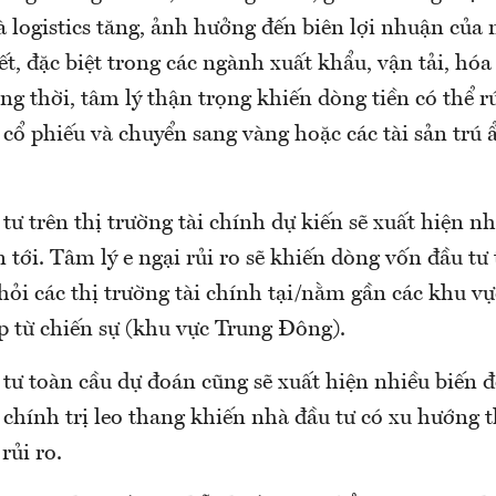
à logistics tăng, ảnh hưởng đến biên lợi nhuận của
t, đặc biệt trong các ngành xuất khẩu, vận tải, hóa
 thời, tâm lý thận trọng khiến dòng tiền có thể rú
 cổ phiếu và chuyển sang vàng hoặc các tài sản trú 
ư trên thị trường tài chính dự kiến sẽ xuất hiện n
n tới. Tâm lý e ngại rủi ro sẽ khiến dòng vốn đầu tư 
khỏi các thị trường tài chính tại/nằm gần các khu v
p từ chiến sự (khu vực Trung Đông).
tư toàn cầu dự đoán cũng sẽ xuất hiện nhiều biến đ
a chính trị leo thang khiến nhà đầu tư có xu hướng
 rủi ro.