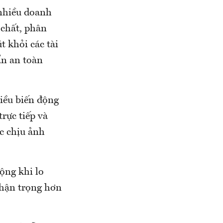
 nhiều doanh
 chất, phân
t khỏi các tài
ẩn an toàn
hiều biến động
trực tiếp và
ực chịu ảnh
ộng khi lo
 thận trọng hơn