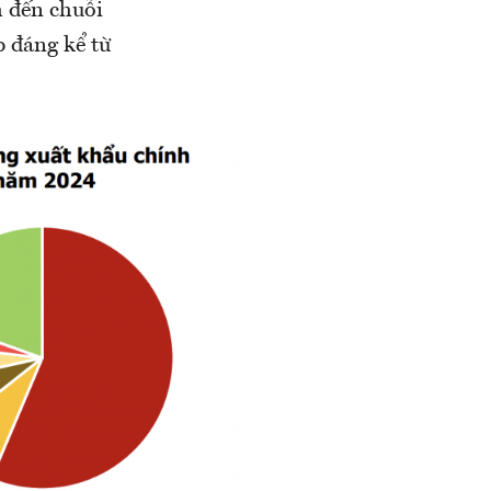
h đến chuỗi
p đáng kể từ