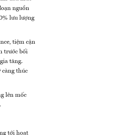
 đoạn nguồn
20% lưu lượng
nce, tiệm cận
n trước bối
gia tăng.
ỹ càng thúc
ng lên mốc
.
ng tới hoạt