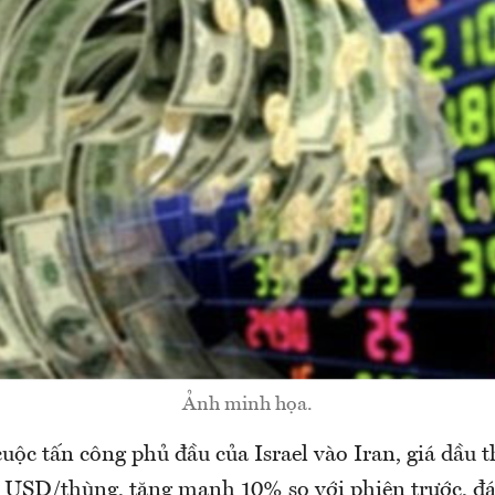
Ảnh minh họa.
uộc tấn công phủ đầu của Israel vào Iran, giá dầu 
 USD/thùng, tăng mạnh 10% so với phiên trước, đ