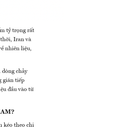
m tỷ trọng rất
hời, Iran và
ề nhiên liệu,
n dòng chảy
 gián tiếp
iệu đầu vào từ
NAM?
h kéo theo chi