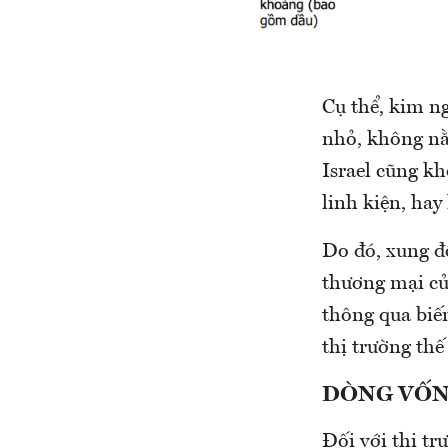
Cụ thể, kim ng
nhỏ, không nằ
Israel cũng k
linh kiện, hay
Do đó, xung đ
thương mại củ
thông qua biến
thị trường thế 
DÒNG VỐN 
Đối với thị t