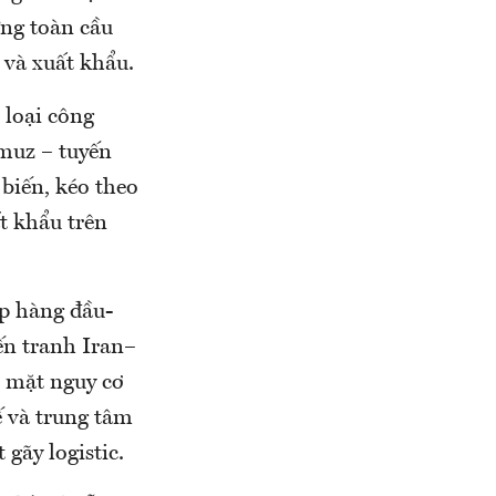
ứng toàn cầu
 và xuất khẩu.
 loại công
rmuz – tuyến
biến, kéo theo
ất khẩu trên
ip hàng đầu-
ến tranh Iran–
ối mặt nguy cơ
ế và trung tâm
gãy logistic.