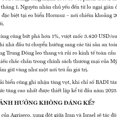
ừ tháng 1. Nguyên nhân chủ yếu đến từ lo ngại gián
, đặc biệt tại eo biển Hormuz – nơi chiếm khoảng 
i.
 vàng cũng bứt phá hơn 1%, vượt mốc 3.420 USD/ou
khi nhà đầu tư chuyển hướng sang các tài sản an toà
g Trung Đông leo thang và rủi ro kinh tế toàn cầu 
thiếu chắc chắn trong chính sách thương mại của M
ắm giữ vàng như một nơi trú ẩn giá trị.
ải biển cũng ghi nhận tăng vọt, khi chỉ số BADI tă
ức tăng cao nhất được thiết lập kể từ đầu năm 2025
 ẢNH HƯỞNG KHÔNG ĐÁNG KỂ?
của Agriseco, xung đột giữa Iran và Israel sẽ tác độ