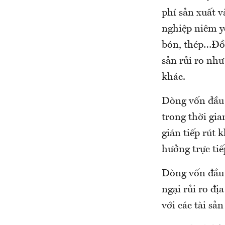
phí sản xuất v
nghiệp niêm yế
bón, thép…Đồng
sản rủi ro như
khác.
Dòng vốn đầu t
trong thời gia
gián tiếp rút 
hưởng trực tiế
Dòng vốn đầu 
ngại rủi ro đị
với các tài sản