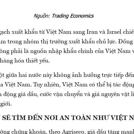
ạch xuất khẩu từ Việt Nam sang Iran và Israel chiế
m trong nhóm thị trường xuất khẩu chủ lực. Đồng t
hông phải là nguồn nhập khẩu chính của Việt Nam v
 hàng hóa thiết yếu.
ột giữa hai nước này không ảnh hưởng trực tiếp đế
a Việt Nam. Tuy nhiên, Việt Nam có thể bị tác động
 động giá dầu, cước vận chuyển và giá nguyên vật l
giới.
SẼ TÌM ĐẾN NƠI AN TOÀN NHƯ VIỆT 
rường chứng khoán, theo Agriseco, giá dầu tăng mạn