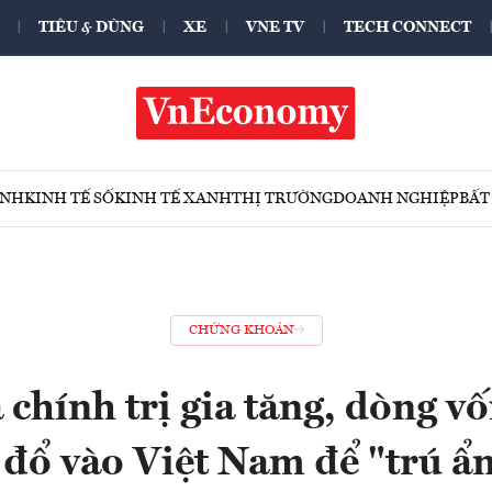
TIÊU & DÙNG
XE
VNE TV
TECH CONNECT
ÍNH
KINH TẾ SỐ
KINH TẾ XANH
THỊ TRƯỜNG
DOANH NGHIỆP
BẤT
CHỨNG KHOÁN
 chính trị gia tăng, dòng v
 đổ vào Việt Nam để "trú ẩ