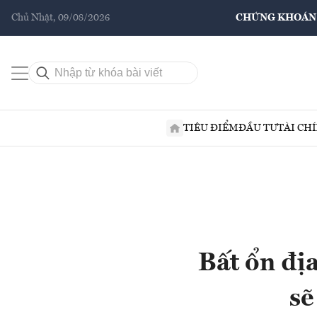
Chủ Nhật, 09/08/2026
CHỨNG KHOÁN
TIÊU ĐIỂM
ĐẦU TƯ
TÀI CH
Bất ổn địa
sẽ