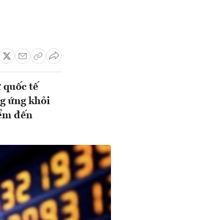
ư quốc tế
g ứng khỏi
iểm đến