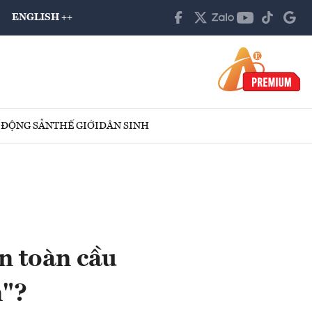
ENGLISH ++
 ĐỘNG SẢN
THẾ GIỚI
DÂN SINH
ốn toàn cầu
n"?