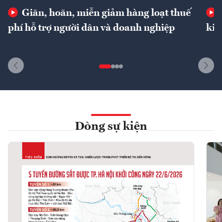
Giãn, hoãn, miễn giảm hàng loạt thuế
phí hỗ trợ người dân và doanh nghiệp
kin
Dòng sự kiện