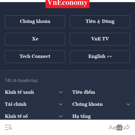
Chứng khoán
Tiêu & Dùng
Xe
VnE TV
Tech Connect
English ++
Tất cả chuyên mục
Kinh tế xanh
Tiêu điểm
Chuyển động xanh
Tài chính
Chứng khoán
Pháp lý
Ngân hàng
Doanh nghiệp niêm yết
Kinh tế số
Hạ tầng
Thương hiệu xanh
Thị trường vốn
Thị trường
Sản phẩm - Thị trường
Bất động sản
Thị trường
Diễn đàn
Thuế
Đầu tư