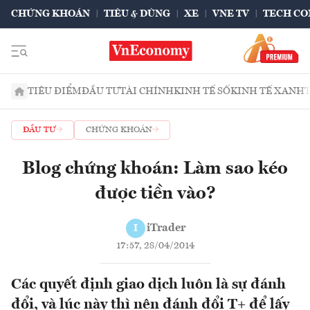
CHỨNG KHOÁN
TIÊU & DÙNG
XE
VNE TV
TECH CO
TIÊU ĐIỂM
ĐẦU TƯ
TÀI CHÍNH
KINH TẾ SỐ
KINH TẾ XANH
ĐẦU TƯ
CHỨNG KHOÁN
Blog chứng khoán: Làm sao kéo
được tiền vào?
iTrader
I
17:57, 28/04/2014
Các quyết định giao dịch luôn là sự đánh
đổi, và lúc này thì nên đánh đổi T+ để lấy