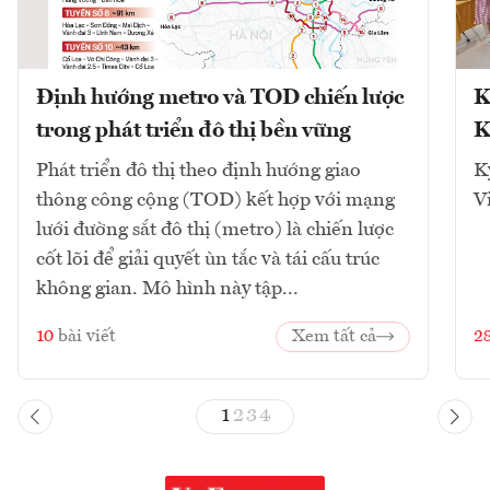
Định hướng metro và TOD chiến lược
K
trong phát triển đô thị bền vững
K
Phát triển đô thị theo định hướng giao
K
thông công cộng (TOD) kết hợp với mạng
V
lưới đường sắt đô thị (metro) là chiến lược
cốt lõi để giải quyết ùn tắc và tái cấu trúc
không gian. Mô hình này tập...
10
bài viết
Xem tất cả
2
1
2
3
4