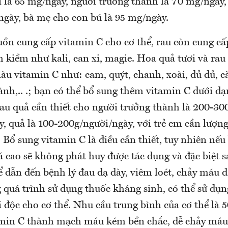
i là 65 mg/ngày, người trưởng thành là 70 mg/ngày,
ngày, bà mẹ cho con bú là 95 mg/ngày.
ồn cung cấp vitamin C cho cơ thể, rau còn cung cấ
 kiềm như kali, can xi, magie. Hoa quả tươi và rau
iàu vitamin C như: cam, quýt, chanh, xoài, đủ đủ, cà
nh,.. .; bạn có thể bổ sung thêm vitamin C dưới dạn
au quả cần thiết cho người trưởng thành là 200-30
, quả là 100-200g/người/ngày, với trẻ em cần lượng
 Bổ sung vitamin C là điều cần thiết, tuy nhiên nếu
 cao sẽ không phát huy được tác dụng và đặc biệt s
ể dẫn đến bệnh lý đau dạ dày, viêm loét, chảy máu d
 quá trình sử dụng thuốc kháng sinh, có thể sử dụ
ải độc cho cơ thể. Nhu cầu trung bình của cơ thể là
amin C thành mạch máu kém bền chắc, dễ chảy máu