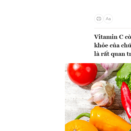
Vitamin C còn
khỏe của chún
là rất quan t