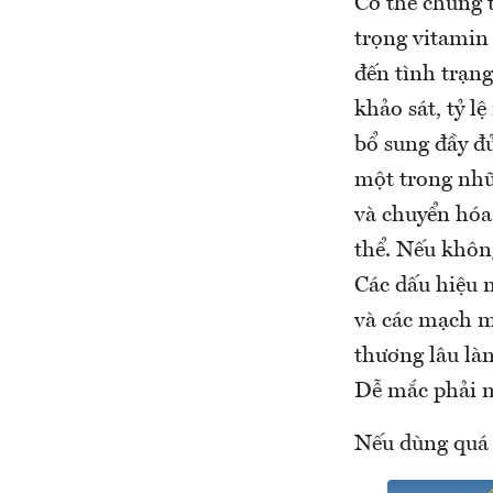
Cơ thể chúng 
trọng vitamin 
đến tình trạng
khảo sát, tỷ 
bổ sung đầy đủ
một trong nhữ
và chuyển hóa 
thể. Nếu không
Các dấu hiệu 
và các mạch m
thương lâu là
Dễ mắc phải m
Nếu dùng quá