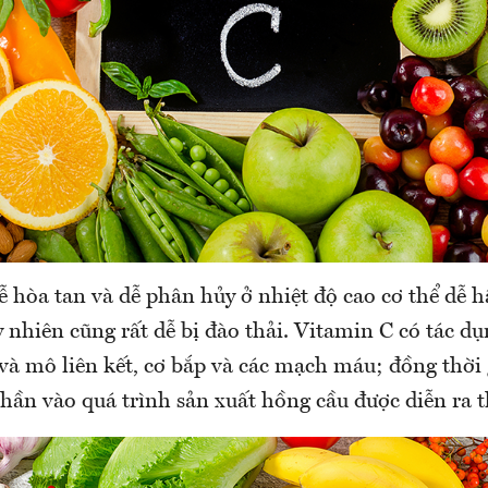
ễ hòa tan và dễ phân hủy ở nhiệt độ cao cơ thể dễ 
y nhiên cũng rất dễ bị đào thải. Vitamin C có tác d
và mô liên kết, cơ bắp và các mạch máu; đồng thời
phần vào quá trình sản xuất hồng cầu được diễn ra t