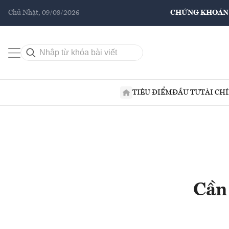
Chủ Nhật, 09/08/2026
CHỨNG KHOÁN
TIÊU ĐIỂM
ĐẦU TƯ
TÀI CH
Cần