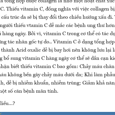
ta tổng hợp được collagen là nhờ một hoạt chất xúc
C. Thiếu vitamin C, đồng nghĩa với việc collagen b
 cấu trúc da sẽ bị thay đổi theo chiều hướng xấu đi.
lệ người thiếu vtamin C dễ mắc các bệnh ung thư hơ
 hàng ngày. Bởi vì, vitamin C trong cơ thể có tác d
ng tác nhân gốc tự do.. Vitamin C ở dạng tổng hợp 
thành Acid oxalic dễ bị bay hơi nên không lưu lại l
 bổ sung vitamin C hàng ngày cơ thể sẽ dần cạn kiệ
nhận biết thiếu vitamin C bao gồm: Chảy máu châ
áu không bền gây chảy máu dưới da; Khi làm phẫu 
nh, dễ bị nhiễm khuẩn, nhiễm trùng; Giảm khả năn
ột số căn bệnh mãn tính.
 liều…?