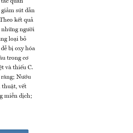
 tác quan
ị giảm sút dẫn
 Theo kết quả
n những người
ụng loại bỏ
dễ bị oxy hóa
âu trong cơ
t và thiếu C.
n răng; Nướu
thuật, vết
g miễn dịch;