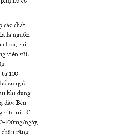
 phụ nữ có
p các chất
 lá là nguồn
 chua, cải
g viên sủi.
0g
 từ 100-
 bổ sung ở
au khi dùng
ạ dày. Bên
ng vitamin C
 50-100mg/ngày,
 chân răng,