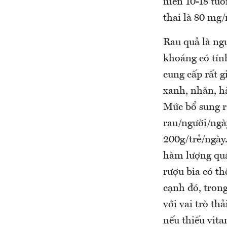
niên 10-18 tuổ
thai là 80 mg/
Rau quả là ngu
khoáng có tính
cung cấp rất g
xanh, nhãn, hà
Mức bổ sung r
rau/người/ngày
200g/trẻ/ngày.
hàm lượng quá
rượu bia có th
cạnh đó, trong
với vai trò th
nếu thiếu vit