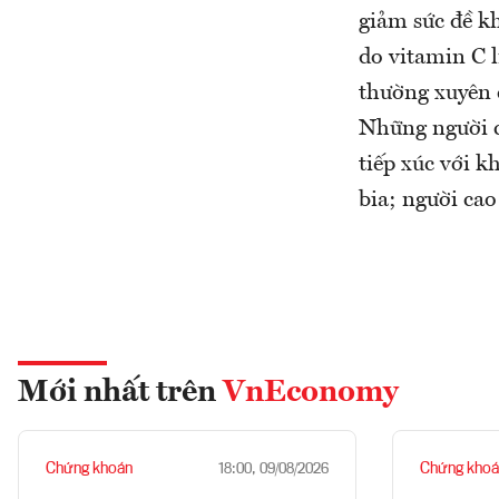
giảm sức đề k
do vitamin C 
thường xuyên c
Những người c
tiếp xúc với 
bia; người ca
Mới nhất trên
VnEconomy
Chứng khoán
Chứng khoá
18:00, 09/08/2026