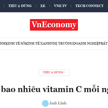
TIÊU & DÙNG
XE
VNE TV
TECH CONNECT
ÍNH
KINH TẾ SỐ
KINH TẾ XANH
THỊ TRƯỜNG
DOANH NGHIỆP
BẤT
TIÊU & DÙNG
 bao nhiêu vitamin C mỗi n
Ánh Linh