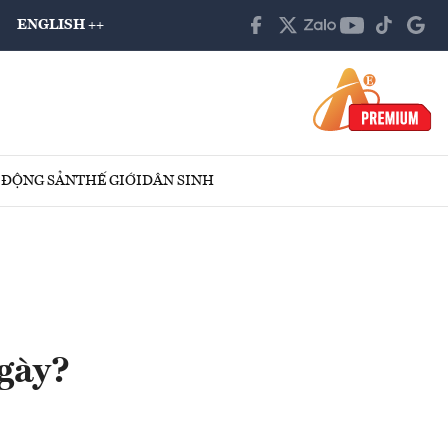
ENGLISH ++
 ĐỘNG SẢN
THẾ GIỚI
DÂN SINH
gày?