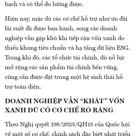
bạch và có thể đo lường được.
Hiện nay, mặc dù các cơ chế hỗ trợ như ưu đãi
lãi suất đã được ban hành, song các doanh
nghiệp vẫn gặp khó khi tiếp cận vốn xanh do
thiếu khung tiêu chuẩn và hạ tầng dữ liệu ESG.
Trong khi đó, các tổ chức tài chính, dù nỗ lực
mở rộng các sản phẩm tài chính bền vững,
cũng cần được đặt trong một hệ sinh thái hỗ
trợ toàn diện.
DOANH NGHIỆP VẪN “KHÁT” VỐN
XANH DÙ CÓ CƠ CHẾ RÕ RÀNG
Theo Nghị quyết 198/2025/QH15 của Quốc hội
về một số cơ chế, chính sách đặc biệt phát triển