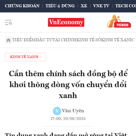
CHỨNG KHOÁN
TIÊU & DÙNG
XE
VNE TV
TECH CO
TIÊU ĐIỂM
ĐẦU TƯ
TÀI CHÍNH
KINH TẾ SỐ
KINH TẾ XANH
KINH TẾ XANH
Cần thêm chính sách đồng bộ để
khơi thông dòng vốn chuyển đổi
xanh
Vân Uyên
V
17:00, 20/06/2025
Tín dụng xanh đang dần mở rộng tại Việt