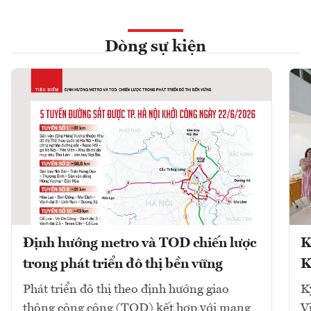
Dòng sự kiện
Định hướng metro và TOD chiến lược
K
trong phát triển đô thị bền vững
K
Phát triển đô thị theo định hướng giao
K
thông công cộng (TOD) kết hợp với mạng
V