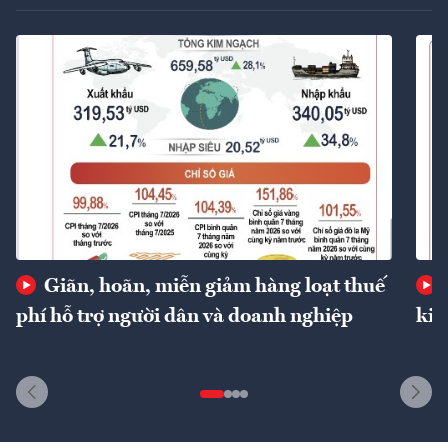
Giãn, hoãn, miễn giảm hàng loạt thuế
phí hỗ trợ người dân và doanh nghiệp
kin