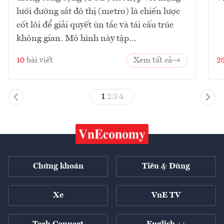
lưới đường sắt đô thị (metro) là chiến lược
cốt lõi để giải quyết ùn tắc và tái cấu trúc
không gian. Mô hình này tập...
10
bài viết
Xem tất cả
2
1
2
3
4
Chứng khoán
Tiêu & Dùng
Xe
VnE TV