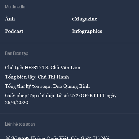
Địa phương
Thị trường
Bảo hiểm
Multimedia
Sự kiện
Nhân lực
Ảnh
eMagazine
Đẹp +
An sinh
Podcast
Infographics
Giải trí
Y tế
Nhà
Ban Biên tập
Ẩm thực
Chủ tịch HĐBT: TS. Chử Văn Lâm
Tổng biên tập: Chử Thị Hạnh
Tổng thư ký tòa soạn: Đào Quang Bính
Giấy phép Tạp chí điện tử số: 272/GP-BTTTT ngày
26/6/2020
Liên hệ tòa soạn
Số 96-98 Hoàng Quốc Việt, Cầu Giấy, Hà Nội