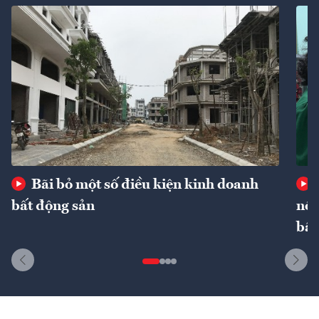
Bãi bỏ một số điều kiện kinh doanh
bất động sản
nôn
bất