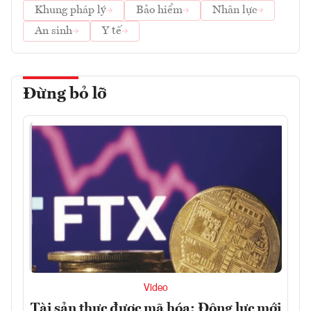
Khung pháp lý
Bảo hiểm
Nhân lực
An sinh
Y tế
Đừng bỏ lỡ
Video
Tài sản thực được mã hóa: Động lực mới