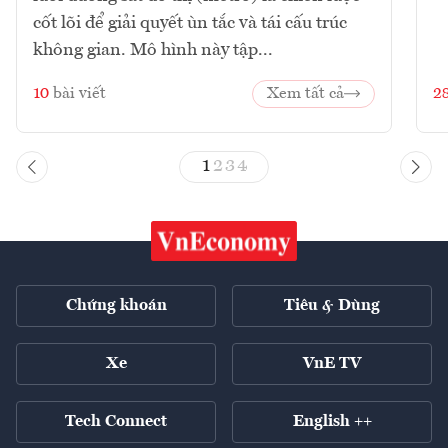
cốt lõi để giải quyết ùn tắc và tái cấu trúc
không gian. Mô hình này tập...
10
bài viết
Xem tất cả
2
1
2
3
4
Chứng khoán
Tiêu & Dùng
Xe
VnE TV
Tech Connect
English ++