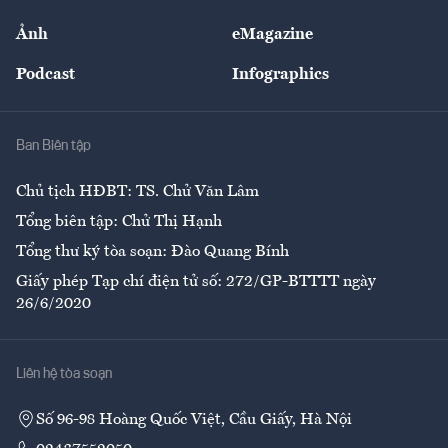
Sự kiện
Nhân lực
Ảnh
eMagazine
Đẹp +
An sinh
Podcast
Infographics
Giải trí
Y tế
Nhà
Ban Biên tập
Ẩm thực
Chủ tịch HĐBT: TS. Chử Văn Lâm
Tổng biên tập: Chử Thị Hạnh
Tổng thư ký tòa soạn: Đào Quang Bính
Giấy phép Tạp chí điện tử số: 272/GP-BTTTT ngày
26/6/2020
Liên hệ tòa soạn
Số 96-98 Hoàng Quốc Việt, Cầu Giấy, Hà Nội