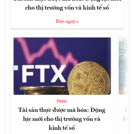
cho thị trường vốn và kinh tế số
Đọc ngay
Video
Tài sản thực được mã hóa: Động
Huế
lực mới cho thị trường vốn và
lở 
kinh tế số