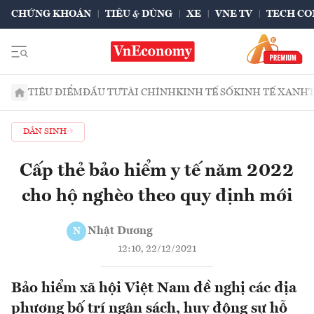
CHỨNG KHOÁN
TIÊU & DÙNG
XE
VNE TV
TECH CO
TIÊU ĐIỂM
ĐẦU TƯ
TÀI CHÍNH
KINH TẾ SỐ
KINH TẾ XANH
DÂN SINH
Cấp thẻ bảo hiểm y tế năm 2022
cho hộ nghèo theo quy định mới
Nhật Dương
N
12:10, 22/12/2021
Bảo hiểm xã hội Việt Nam đề nghị các địa
phương bố trí ngân sách, huy động sự hỗ