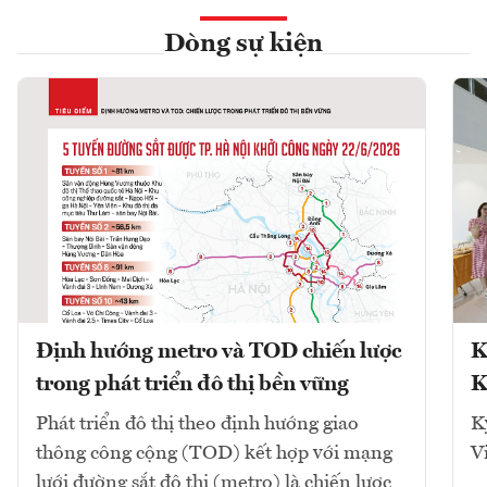
Dòng sự kiện
Định hướng metro và TOD chiến lược
K
trong phát triển đô thị bền vững
K
Phát triển đô thị theo định hướng giao
K
thông công cộng (TOD) kết hợp với mạng
V
lưới đường sắt đô thị (metro) là chiến lược