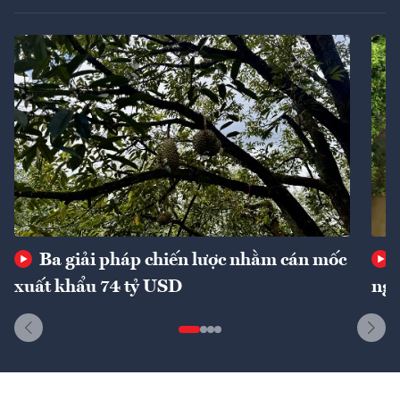
Ba giải pháp chiến lược nhằm cán mốc
xuất khẩu 74 tỷ USD
ngu