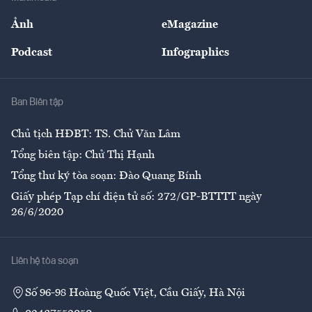
Sự kiện
Nhân lực
Ảnh
eMagazine
Đẹp +
An sinh
Podcast
Infographics
Giải trí
Y tế
Nhà
Ban Biên tập
Ẩm thực
Chủ tịch HĐBT: TS. Chử Văn Lâm
Tổng biên tập: Chử Thị Hạnh
Tổng thư ký tòa soạn: Đào Quang Bính
Giấy phép Tạp chí điện tử số: 272/GP-BTTTT ngày
26/6/2020
Liên hệ tòa soạn
Số 96-98 Hoàng Quốc Việt, Cầu Giấy, Hà Nội