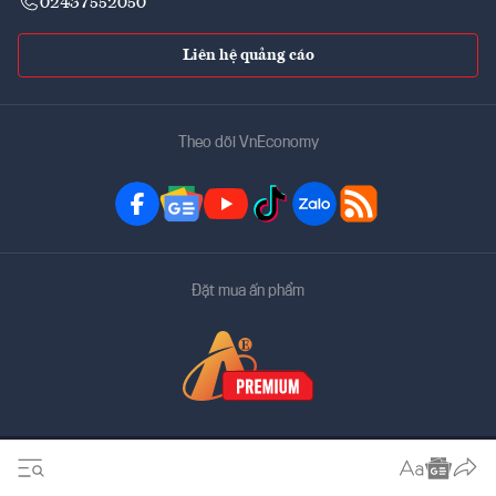
02437552050
Liên hệ quảng cáo
Theo dõi VnEconomy
Đặt mua ấn phẩm
Bản quyền thuộc về