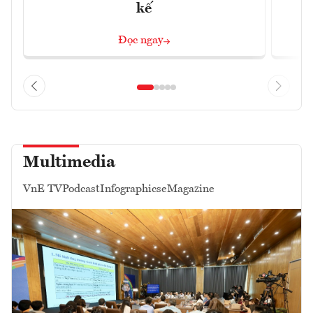
kế
Đọc ngay
Multimedia
VnE TV
Podcast
Infographics
eMagazine