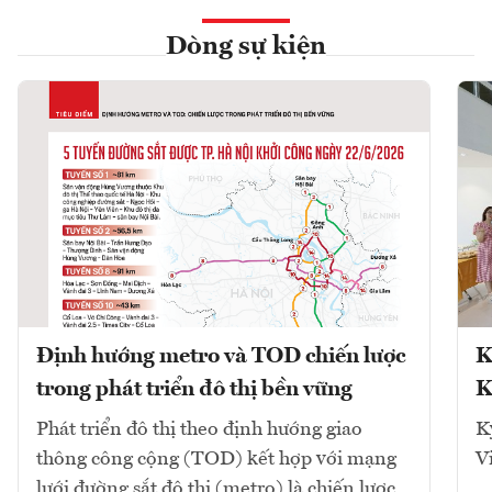
Dòng sự kiện
Định hướng metro và TOD chiến lược
K
trong phát triển đô thị bền vững
K
Phát triển đô thị theo định hướng giao
K
thông công cộng (TOD) kết hợp với mạng
V
lưới đường sắt đô thị (metro) là chiến lược