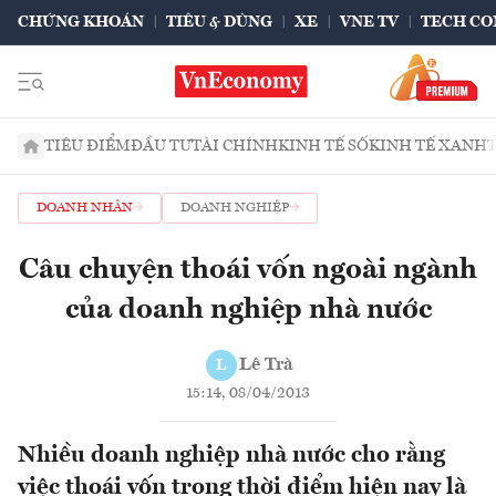
CHỨNG KHOÁN
TIÊU & DÙNG
XE
VNE TV
TECH CO
TIÊU ĐIỂM
ĐẦU TƯ
TÀI CHÍNH
KINH TẾ SỐ
KINH TẾ XANH
DOANH NHÂN
DOANH NGHIỆP
Câu chuyện thoái vốn ngoài ngành
của doanh nghiệp nhà nước
Lê Trà
L
15:14, 08/04/2013
Nhiều doanh nghiệp nhà nước cho rằng
việc thoái vốn trong thời điểm hiện nay là