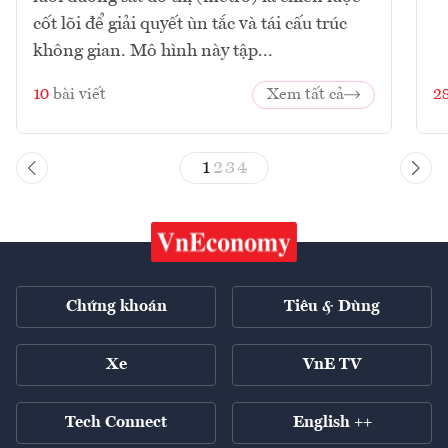
cốt lõi để giải quyết ùn tắc và tái cấu trúc
không gian. Mô hình này tập...
10
bài viết
Xem tất cả
2
1
2
3
4
Chứng khoán
Tiêu & Dùng
Xe
VnE TV
Tech Connect
English ++