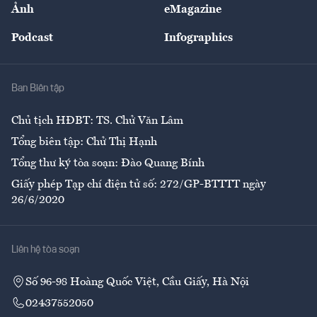
Nhân lực
Ảnh
eMagazine
Đẹp +
An sinh
Podcast
Infographics
Giải trí
Y tế
Nhà
Ban Biên tập
Ẩm thực
Chủ tịch HĐBT: TS. Chử Văn Lâm
Tổng biên tập: Chử Thị Hạnh
Tổng thư ký tòa soạn: Đào Quang Bính
Giấy phép Tạp chí điện tử số: 272/GP-BTTTT ngày
26/6/2020
Liên hệ tòa soạn
Số 96-98 Hoàng Quốc Việt, Cầu Giấy, Hà Nội
02437552050