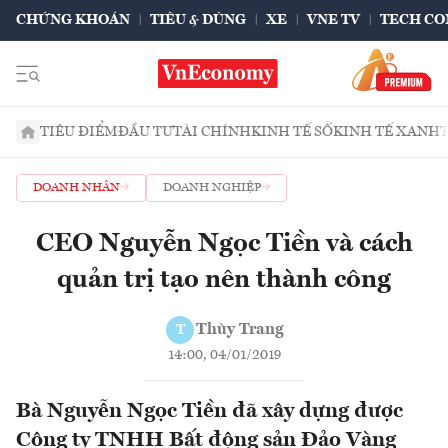
CHỨNG KHOÁN
TIÊU & DÙNG
XE
VNE TV
TECH CO
TIÊU ĐIỂM
ĐẦU TƯ
TÀI CHÍNH
KINH TẾ SỐ
KINH TẾ XANH
DOANH NHÂN
DOANH NGHIỆP
CEO Nguyễn Ngọc Tiền và cách
quản trị tạo nên thành công
Thùy Trang
T
14:00, 04/01/2019
Bà Nguyễn Ngọc Tiền đã xây dựng được
Công ty TNHH Bất động sản Đảo Vàng