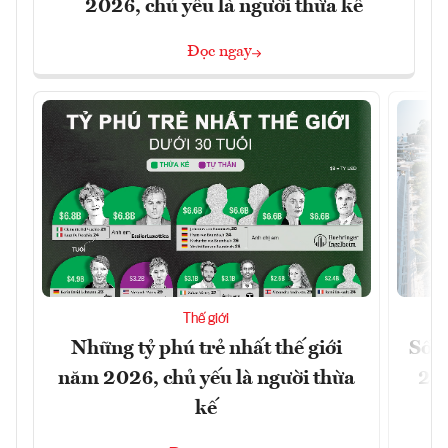
2026, chủ yếu là người thừa kế
Đọc ngay
Thế giới
Những tỷ phú trẻ nhất thế giới
Số n
năm 2026, chủ yếu là người thừa
26%
kế