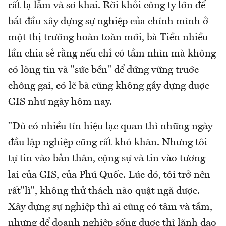
rất lạ lẫm và sơ khai. Rời khỏi công ty lớn để
bắt đầu xây dựng sự nghiệp của chính mình ở
một thị trường hoàn toàn mới, bà Tiền nhiều
lần chia sẻ rằng nếu chỉ có tầm nhìn mà không
có lòng tin và "sức bền" để đứng vững truớc
chông gai, có lẽ bà cũng không gầy dựng đuợc
GIS như ngày hôm nay.
"Dù có nhiều tín hiệu lạc quan thì những ngày
đầu lập nghiệp cũng rất khó khăn. Nhưng tôi
tự tin vào bản thân, cộng sự và tin vào tương
lai của GIS, của Phú Quốc. Lúc đó, tôi trở nên
rất"lì", không thử thách nào quật ngã được.
Xây dựng sự nghiệp thì ai cũng có tâm và tầm,
nhưng để doanh nghiệp sống đuợc thì lãnh đạo