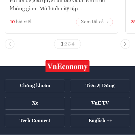
cốt lõi để giải quyết ùn tắc và tái cấu trúc
không gian. Mô hình này tập...
10
bài viết
Xem tất cả
2
1
2
3
4
Chứng khoán
Tiêu & Dùng
Xe
VnE TV
Tech Connect
English ++