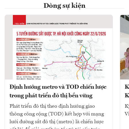
Dòng sự kiện
Định hướng metro và TOD chiến lược
K
trong phát triển đô thị bền vững
K
Phát triển đô thị theo định hướng giao
K
thông công cộng (TOD) kết hợp với mạng
V
lưới đường sắt đô thị (metro) là chiến lược