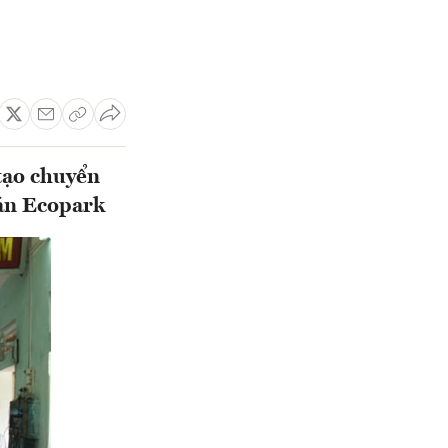
tạo chuyển
 án Ecopark