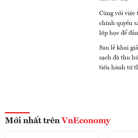
Cùng với việc 
chính quyền xã
lớp học để đả
Sau lễ khai gi
sạch đã thu hú
tiến hành từ 
Mới nhất trên
VnEconomy