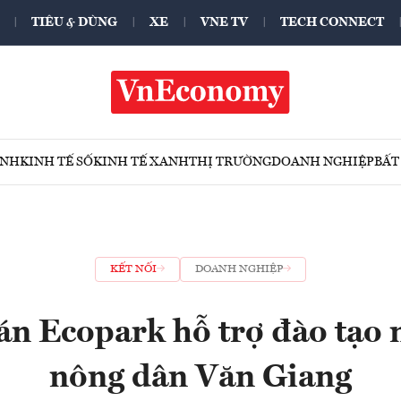
TIÊU & DÙNG
XE
VNE TV
TECH CONNECT
ÍNH
KINH TẾ SỐ
KINH TẾ XANH
THỊ TRƯỜNG
DOANH NGHIỆP
BẤT
KẾT NỐI
DOANH NGHIỆP
án Ecopark hỗ trợ đào tạo 
nông dân Văn Giang