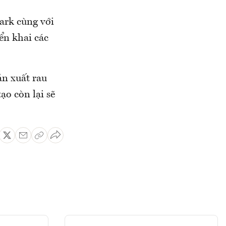
park cùng với
ển khai các
ản xuất rau
ạo còn lại sẽ