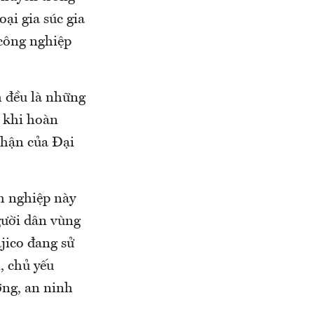
oại gia súc gia
công nghiệp
h đều là những
 khi hoàn
nhận của Đại
h nghiệp này
gười dân vùng
jico đang sử
, chủ yếu
ờng, an ninh