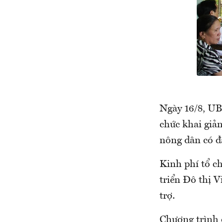
Ngày 16/8, UB
chức khai giả
nông dân có đấ
Kinh phí tổ c
triển Đô thị V
trợ.
Chương trình 