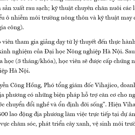
à sản xuất rau sạch; kỹ thuật chuyên chăn nuôi các l
ểu ô nhiễm môi trường nông thôn và kỹ thuật may 
gia công).
o viên tham gia giảng dạy từ lý thuyết đến thực hàn
 kinh nghiệm của Đại học Nông nghiệp Hà Nội. Sau
a học (3 tháng/khóa), học viên sẽ được cấp chứng 
iệp Hà Nội.
ễn Công Hồng, Phó tổng giám đốc Vihajico, doan
địa phương có những biện pháp hỗ trợ căn cơ cho n
ớc chuyển đổi nghề và ổn định đời sống". Hiện Viha
0 lao động địa phương làm việc trực tiếp tại dự án
 vực chăm sóc, phát triển cây xanh, vệ sinh môi trư