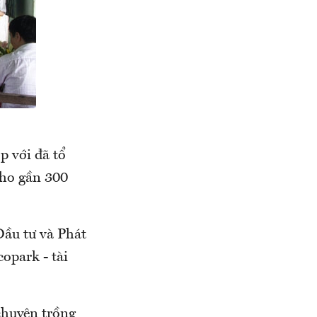
 với đã tổ
cho gần 300
Đầu tư và Phát
copark - tài
chuyên trồng