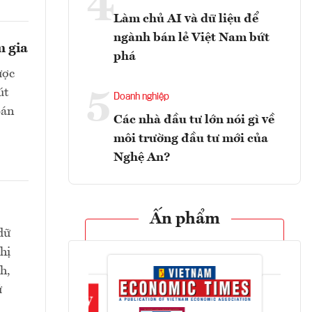
4
Làm chủ AI và dữ liệu để
ngành bán lẻ Việt Nam bứt
m gia
phá
ược
út
5
Doanh nghiệp
bán
Các nhà đầu tư lớn nói gì về
môi trường đầu tư mới của
Nghệ An?
Ấn phẩm
dữ
hị
h,
ử