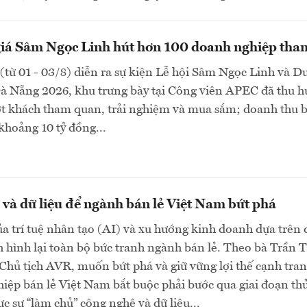
giá Sâm Ngọc Linh hút hơn 100 doanh nghiệp tha
(từ 01 - 03/8) diễn ra sự kiện Lễ hội Sâm Ngọc Linh và D
Đà Nẵng 2026, khu trưng bày tại Công viên APEC đã thu h
ợt khách tham quan, trải nghiệm và mua sắm; doanh thu 
khoảng 10 tỷ đồng...
và dữ liệu để ngành bán lẻ Việt Nam bứt phá
a trí tuệ nhân tạo (AI) và xu hướng kinh doanh dựa trên 
h hình lại toàn bộ bức tranh ngành bán lẻ. Theo bà Trần T
hủ tịch AVR, muốn bứt phá và giữ vững lợi thế cạnh tran
iệp bán lẻ Việt Nam bắt buộc phải bước qua giai đoạn th
c sự “làm chủ” công nghệ và dữ liệu...