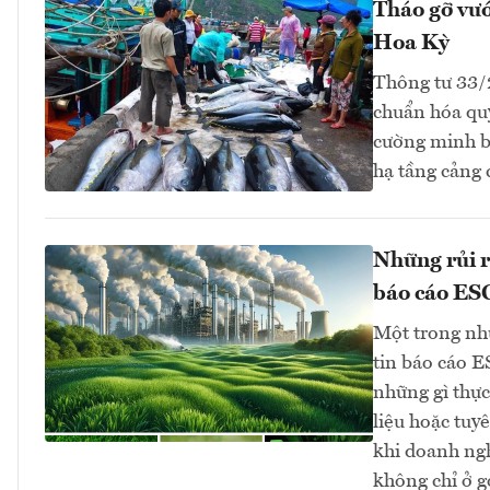
Tháo gỡ vướ
Hoa Kỳ
Thông tư 33
chuẩn hóa quy
cường minh bạ
hạ tầng cảng
Những rủi r
báo cáo ES
Một trong nh
tin báo cáo E
những gì thực
liệu hoặc tuy
khi doanh ng
không chỉ ở g