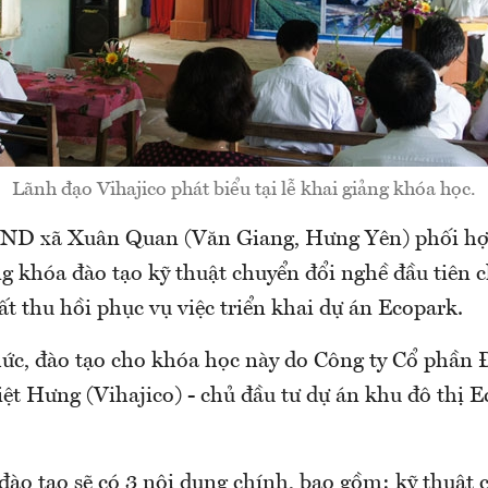
Lãnh đạo Vihajico phát biểu tại lễ khai giảng khóa học.
ND xã Xuân Quan (Văn Giang, Hưng Yên) phối hợp
ng khóa đào tạo kỹ thuật chuyển đổi nghề đầu tiên 
t thu hồi phục vụ việc triển khai dự án Ecopark.
hức, đào tạo cho khóa học này do Công ty Cổ phần 
iệt Hưng (Vihajico) - chủ đầu tư dự án khu đô thị E
đào tạo sẽ có 3 nội dung chính, bao gồm: kỹ thuật 