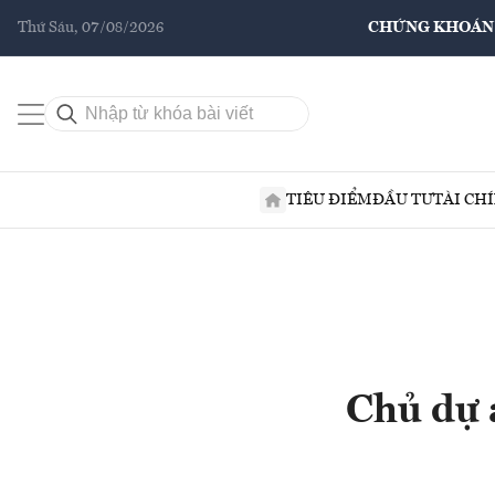
Thứ Sáu, 07/08/2026
CHỨNG KHOÁN
TIÊU ĐIỂM
ĐẦU TƯ
TÀI CH
Chủ dự 