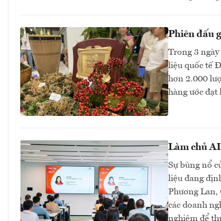
Phiên đấu 
Trong 3 ngày 
liệu quốc tế 
hơn 2.000 lư
hàng ước đạt 
Làm chủ AI 
Sự bùng nổ củ
liệu đang địn
Phương Lan, C
các doanh ngh
nghiệm để thự