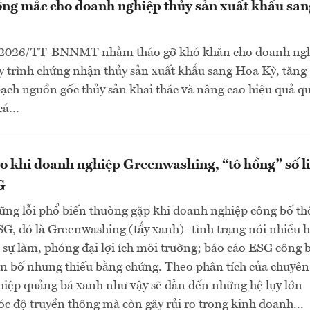
ng mắc cho doanh nghiệp thủy sản xuất khẩu san
/2026/TT-BNNMT nhằm tháo gỡ khó khăn cho doanh ngh
 trình chứng nhận thủy sản xuất khẩu sang Hoa Kỳ, tăng
ch nguồn gốc thủy sản khai thác và nâng cao hiệu quả qu
 cá…
o khi doanh nghiệp Greenwashing, “tô hồng” số l
G
ững lỗi phổ biến thường gặp khi doanh nghiệp công bố t
SG, đó là Greenwashing (tẩy xanh)- tình trạng nói nhiều 
 sự làm, phóng đại lợi ích môi trường; báo cáo ESG công 
ên bố nhưng thiếu bằng chứng. Theo phân tích của chuyên 
hiệp quảng bá xanh như vậy sẽ dẫn đến những hệ lụy lớn
óc độ truyền thông mà còn gây rủi ro trong kinh doanh...