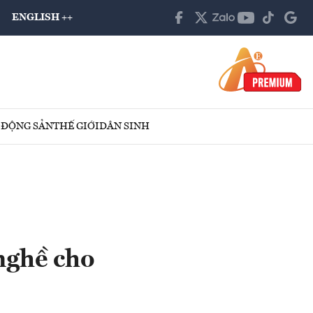
ENGLISH ++
 ĐỘNG SẢN
THẾ GIỚI
DÂN SINH
nghề cho