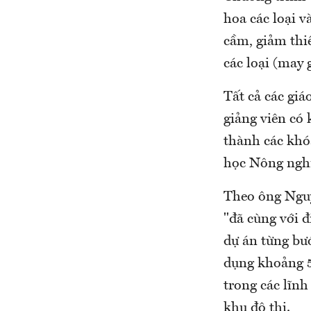
hoa các loại v
cầm, giảm thi
các loại (may 
Tất cả các giá
giảng viên có
thành các khó
học Nông ngh
Theo ông Nguy
"đã cùng với 
dự án từng bư
dụng khoảng 50
trong các lĩnh
khu đô thị.