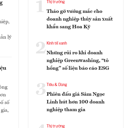
1
g
Thị trường
Tháo gỡ vướng mắc cho
doanh nghiệp thủy sản xuất
iệp,
khẩu sang Hoa Kỳ
ản lý
2
Kinh tế xanh
Những rủi ro khi doanh
nghiệp Greenwashing, “tô
iệu
hồng” số liệu báo cáo ESG
3
Tiêu & Dùng
hông
Phiên đấu giá Sâm Ngọc
hơn
Linh hút hơn 100 doanh
bố số
nghiệp tham gia
gia,
Thị trường