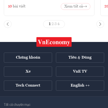
10
bài viết
Xem tất cả
2
1
2
3
4
Chứng khoán
Tiêu & Dùng
Xe
VnE TV
Tech Connect
English ++
Tất cả chuyên mục