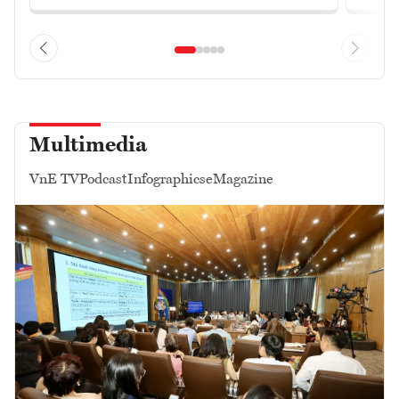
Multimedia
VnE TV
Podcast
Infographics
eMagazine