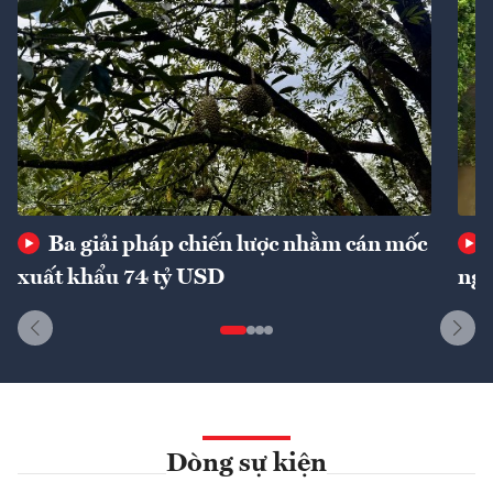
Ba giải pháp chiến lược nhằm cán mốc
xuất khẩu 74 tỷ USD
ngu
Dòng sự kiện