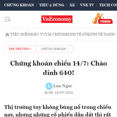
CHỨNG KHOÁN
TIÊU & DÙNG
XE
VNE TV
TECH CO
TIÊU ĐIỂM
ĐẦU TƯ
TÀI CHÍNH
KINH TẾ SỐ
KINH TẾ XANH
THỊ TRƯỜNG
CHỨNG KHOÁN
Chứng khoán chiều 14/7: Chào
đỉnh 640!
Lan Ngọc
L
16:09, 14/07/2015
Thị trường tuy không bùng nổ trong chiều
nay, nhưng những cổ phiếu dẫn dắt thì rất