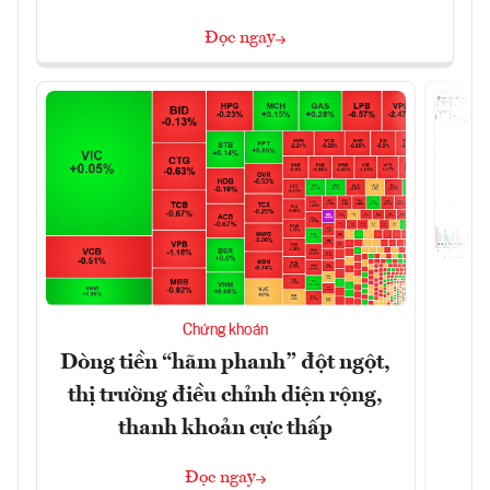
Đọc ngay
T
Chứng khoán
t
Dòng tiền “hãm phanh” đột ngột,
thị trường điều chỉnh diện rộng,
thanh khoản cực thấp
Đọc ngay