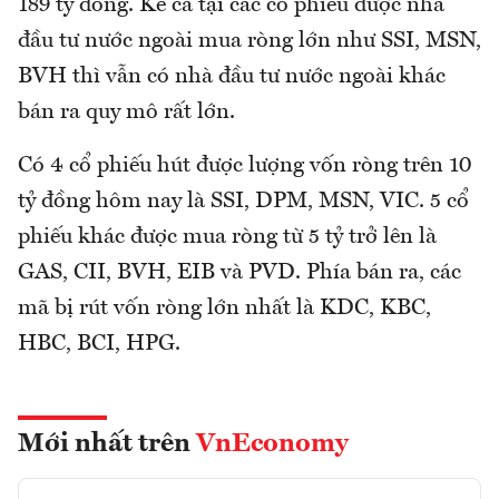
189 tỷ đồng. Kể cả tại các cổ phiếu được nhà
đầu tư nước ngoài mua ròng lớn như SSI, MSN,
BVH thì vẫn có nhà đầu tư nước ngoài khác
bán ra quy mô rất lớn.
Có 4 cổ phiếu hút được lượng vốn ròng trên 10
tỷ đồng hôm nay là SSI, DPM, MSN, VIC. 5 cổ
phiếu khác được mua ròng từ 5 tỷ trở lên là
GAS, CII, BVH, EIB và PVD. Phía bán ra, các
mã bị rút vốn ròng lớn nhất là KDC, KBC,
HBC, BCI, HPG.
Mới nhất trên
VnEconomy