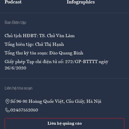
Podcast
Infographics
Giải trí
Y tế
Nhà
Ban Biên tập
Ẩm thực
Chủ tịch HĐBT: TS. Chử Văn Lâm
Tổng biên tập: Chử Thị Hạnh
Tổng thư ký tòa soạn: Đào Quang Bính
Giấy phép Tạp chí điện tử số: 272/GP-BTTTT ngày
26/6/2020
Liên hệ tòa soạn
Số 96-98 Hoàng Quốc Việt, Cầu Giấy, Hà Nội
02437552050
Liên hệ quảng cáo