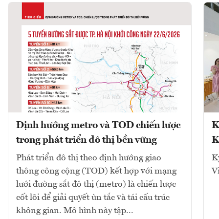
Định hướng metro và TOD chiến lược
K
trong phát triển đô thị bền vững
K
Phát triển đô thị theo định hướng giao
K
thông công cộng (TOD) kết hợp với mạng
V
lưới đường sắt đô thị (metro) là chiến lược
cốt lõi để giải quyết ùn tắc và tái cấu trúc
không gian. Mô hình này tập...