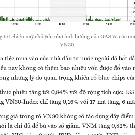
 tốt chiều nay chủ yếu nhờ ảnh hưởng của GAS và các mã
VN30.
 tiệc mua vào của nhà đầu tư nước ngoài đã bắt đầ
hiều nay không có thêm bao nhiêu vốn được đổ vào 
rong những lý do quan trọng khiến rổ blue-chips củ
húc phiên tăng tới 0,84% với độ rộng tích cực: 155
 VN30-Index chỉ tăng 0,16% với 17 mã tăng, 6 m
tăng giá trong rổ VN30 không có tác dụng đẩy điểm 
i là chỉ đủ để bù vào số giảm. VNM tăng 0,82% th