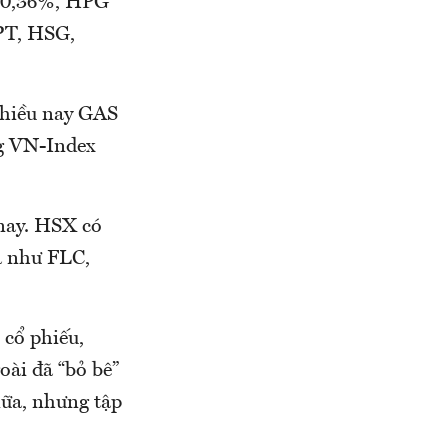
 0,36%, HPG
PT, HSG,
chiều nay GAS
ng VN-Index
nay. HSX có
mã như FLC,
 cổ phiếu,
oài đã “bỏ bê”
nữa, nhưng tập