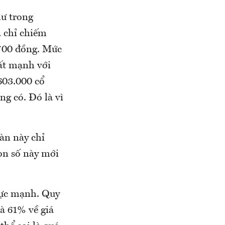
hư trong
 chỉ chiếm
.700 đồng. Mức
ất mạnh với
603.000 cổ
g có. Đó là vì
àn này chỉ
on số này mới
cực mạnh. Quy
à 61% về giá