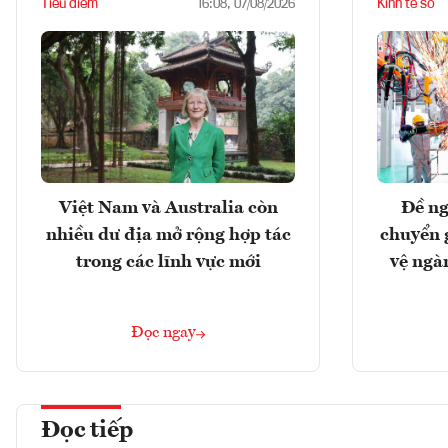
Tiêu điểm
Kinh tế số
16:08, 07/08/2026
Việt Nam và Australia còn
Đề ng
nhiều dư địa mở rộng hợp tác
chuyển 
trong các lĩnh vực mới
vệ ngà
Đọc ngay
Đọc tiếp