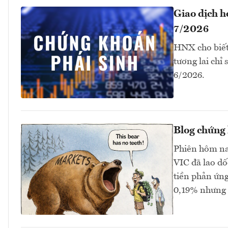
Giao dịch 
7/2026
HNX cho biết
tương lai chỉ
6/2026.
Blog chứng 
Phiên hôm na
VIC đã lao dố
tiền phản ứng
0,19% nhưng 