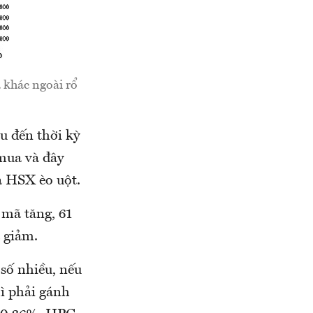
 khác ngoài rổ
u đến thời kỳ
mua và đây
a HSX èo uột.
 mã tăng, 61
ã giảm.
số nhiều, nếu
ì phải gánh