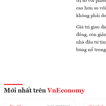
trị so với phi
cao hơn so vớ
không phải do
Giá trị giao d
đồng, còn giả
nhà đầu tư tì
bùng nổ trong
Mới nhất trên
VnEconomy