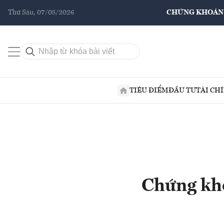
Thứ Sáu, 07/08/2026
CHỨNG KHOÁN
TIÊU ĐIỂM
ĐẦU TƯ
TÀI CH
Chứng kho