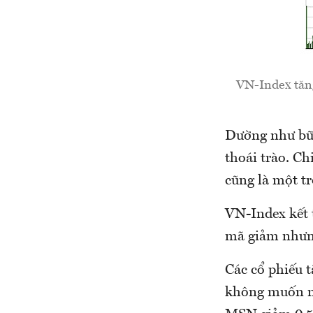
VN-Index tăng
Dường như bữa
thoái trào. C
cũng là một t
VN-Index kết t
mã giảm nhưng
Các cổ phiếu 
không muốn nó