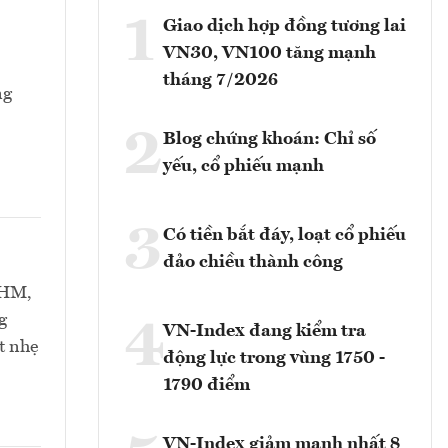
1
Giao dịch hợp đồng tương lai
VN30, VN100 tăng mạnh
tháng 7/2026
ng
2
Blog chứng khoán: Chỉ số
yếu, cổ phiếu mạnh
3
Có tiền bắt đáy, loạt cổ phiếu
đảo chiều thành công
VHM,
g
4
VN-Index đang kiểm tra
t nhẹ
động lực trong vùng 1750 -
1790 điểm
VN-Index giảm mạnh nhất 8