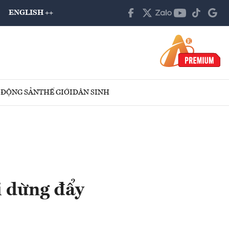
ENGLISH ++
 ĐỘNG SẢN
THẾ GIỚI
DÂN SINH
i dừng đẩy