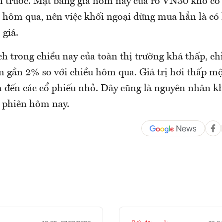
ên trước. Mặt bằng giá hôm nay của rổ VN30 khó có 
i hôm qua, nên việc khối ngoại dừng mua hẳn là có 
 giá.
ịch trong chiều nay của toàn thị trường khá thấp, chỉ
m gần 2% so với chiều hôm qua. Giá trị hơi thấp mộ
m đến các cổ phiếu nhỏ. Đây cũng là nguyên nhân 
 phiên hôm nay.