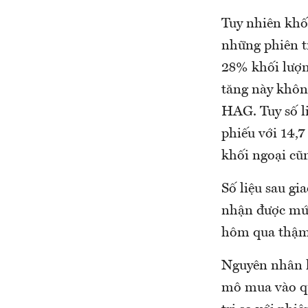
Tuy nhiên khố
những phiên t
28% khối lượn
tăng này khôn
HAG. Tuy số l
phiếu với 14,
khối ngoại cũ
Số liệu sau gi
nhận được mức
hôm qua thậm 
Nguyên nhân k
mô mua vào qu