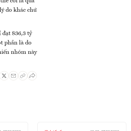
thể coi là quá
lý do khác chứ
 đạt 836,3 tỷ
t phần là do
khiến nhóm này