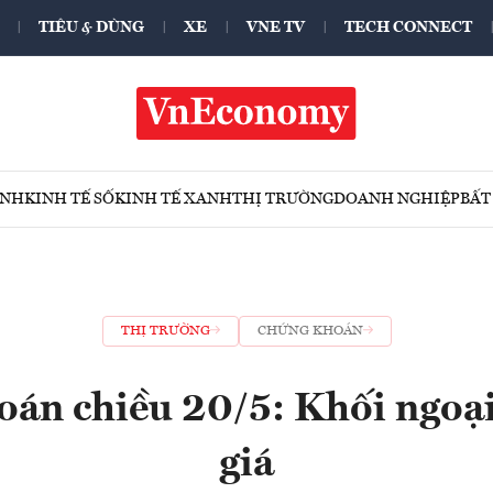
TIÊU & DÙNG
XE
VNE TV
TECH CONNECT
ÍNH
KINH TẾ SỐ
KINH TẾ XANH
THỊ TRƯỜNG
DOANH NGHIỆP
BẤT
THỊ TRƯỜNG
CHỨNG KHOÁN
án chiều 20/5: Khối ngoạ
giá