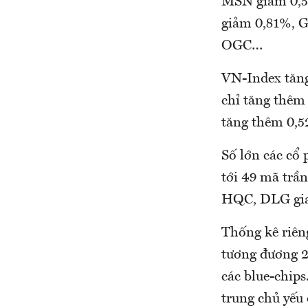
MSN giảm 0,5
giảm 0,81%, G
OGC…
VN-Index tăng
chỉ tăng thêm
tăng thêm 0,
Số lớn các cổ
tới 49 mã trần
HQC, DLG giao
Thống kê riêng
tương đương 25
các blue-chip
trung chủ yế