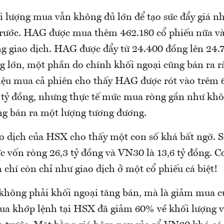
i lượng mua vẫn không đủ lớn để tạo sức đẩy giá n
rước. HAG được mua thêm 462.180 cổ phiếu nữa và
g giao dịch. HAG được đẩy từ 24.400 đồng lên 24
g lớn, một phần do chính khối ngoại cũng bán ra r
iệu mua cả phiên cho thấy HAG được rót vào trêm 
7 tỷ đồng, nhưng thực tế mức mua ròng gần như khôn
ng bán ra một lượng tương đương.
ao dịch của HSX cho thấy một con số khá bất ngờ. S
 vốn ròng 26,3 tỷ đồng và VN30 là 13,6 tỷ đồng. C
chí còn chỉ như giao dịch ở một cổ phiếu cá biệt!
hông phải khối ngoại tăng bán, mà là giảm mua 
a khớp lệnh tại HSX đã giảm 60% về khối lượng v