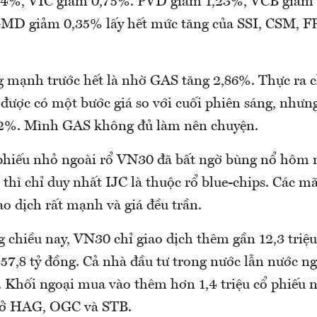
4%, VIC giảm 0,75%. PVD giảm 1,23%, VCB giảm
MD giảm 0,35% lấy hết mức tăng của SSI, CSM, F
 mạnh trước hết là nhờ GAS tăng 2,86%. Thực ra 
 được có một bước giá so với cuối phiên sáng, như
52%. Mình GAS không đủ làm nên chuyện.
 phiếu nhỏ ngoài rổ VN30 đã bất ngờ bùng nổ hôm 
 thì chỉ duy nhất IJC là thuộc rổ blue-chips. Các 
 dịch rất mạnh và giá đều trần.
 chiều nay, VN30 chỉ giao dịch thêm gần 12,3 triệu
7,8 tỷ đồng. Cả nhà đầu tư trong nước lẫn nước ng
s. Khối ngoại mua vào thêm hơn 1,4 triệu cổ phiếu 
u ở HAG, OGC và STB.