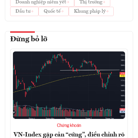
Doanh nghiệp niêm yết
Thị trường
Đầu tư
Quốc tế
Khung pháp lý
Đừng bỏ lỡ
Chứng khoán
VN-Index gặp cản “cứng”, điều chỉnh rõ