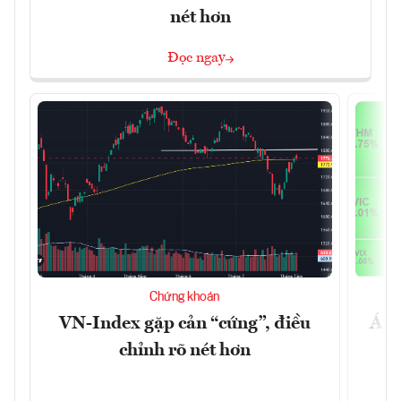
nét hơn
Đọc ngay
Chứng khoán
VN-Index gặp cản “cứng”, điều
Áp l
chỉnh rõ nét hơn
tố