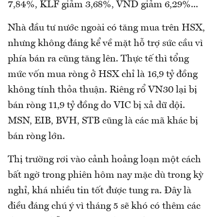
7,84%, KLF giảm 3,68%, VND giảm 6,29%...
Nhà đầu tư nước ngoài có tăng mua trên HSX,
nhưng không đáng kể về mặt hỗ trợ sức cầu vì
phía bán ra cũng tăng lên. Thực tế thì tổng
mức vốn mua ròng ở HSX chỉ là 16,9 tỷ đồng
không tính thỏa thuận. Riêng rổ VN30 lại bị
bán ròng 11,9 tỷ đồng do VIC bị xả dữ dội.
MSN, EIB, BVH, STB cũng là các mã khác bị
bán ròng lớn.
Thị trường rơi vào cảnh hoảng loạn một cách
bất ngờ trong phiên hôm nay mặc dù trong kỳ
nghỉ, khá nhiều tin tốt được tung ra. Đây là
điều đáng chú ý vì tháng 5 sẽ khó có thêm các