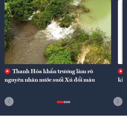
Thanh Hóa khẩn trương làm rõ
nguyên nhân nước suối Xú đổi màu
kin