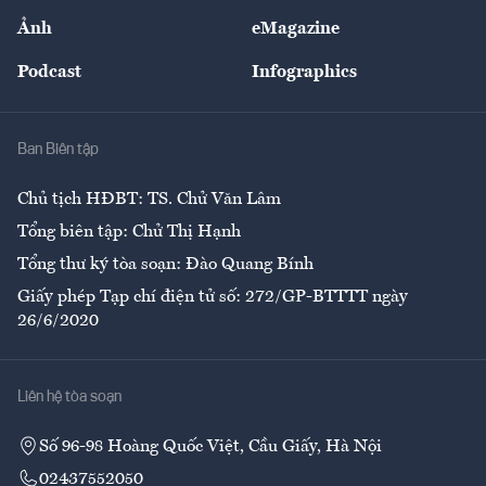
Sự kiện
Nhân lực
Ảnh
eMagazine
Đẹp +
An sinh
Podcast
Infographics
Giải trí
Y tế
Nhà
Ban Biên tập
Ẩm thực
Chủ tịch HĐBT: TS. Chử Văn Lâm
Tổng biên tập: Chử Thị Hạnh
Tổng thư ký tòa soạn: Đào Quang Bính
Giấy phép Tạp chí điện tử số: 272/GP-BTTTT ngày
26/6/2020
Liên hệ tòa soạn
Số 96-98 Hoàng Quốc Việt, Cầu Giấy, Hà Nội
02437552050