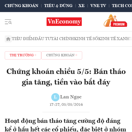
CHỨNG KHOÁN
TIÊU & DÙNG
XE
VNE TV
TECH CO
TIÊU ĐIỂM
ĐẦU TƯ
TÀI CHÍNH
KINH TẾ SỐ
KINH TẾ XANH
THỊ TRƯỜNG
CHỨNG KHOÁN
Chứng khoán chiều 5/5: Bán tháo
gia tăng, tiền vào bắt đáy
Lan Ngọc
L
17:27, 05/05/2014
Hoạt động bán tháo tăng cường độ đáng
kể ở hầu hết các cổ phiếu, đặc biệt ở nhóm