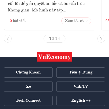
cốt lõi để giải quyết ùn tắc và tái cấu trúc
không gian. Mô hình này tập...
10
bài viết
Xem tất cả
2
1
2
3
4
Chứng khoán
Tiêu & Dùng
Xe
VnE TV
Tech Connect
English ++