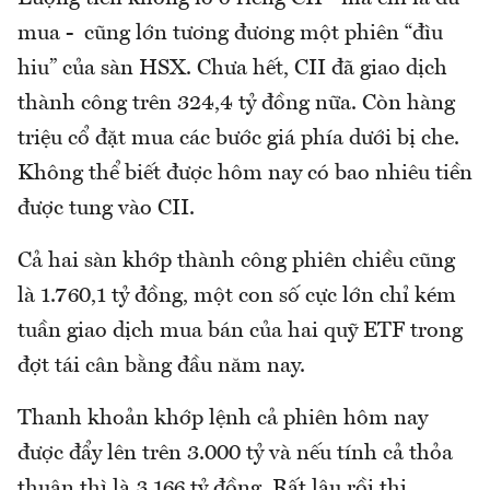
mua - cũng lớn tương đương một phiên “đìu
hiu” của sàn HSX. Chưa hết, CII đã giao dịch
thành công trên 324,4 tỷ đồng nữa. Còn hàng
triệu cổ đặt mua các bước giá phía dưới bị che.
Không thể biết được hôm nay có bao nhiêu tiền
được tung vào CII.
Cả hai sàn khớp thành công phiên chiều cũng
là 1.760,1 tỷ đồng, một con số cực lớn chỉ kém
tuần giao dịch mua bán của hai quỹ ETF trong
đợt tái cân bằng đầu năm nay.
Thanh khoản khớp lệnh cả phiên hôm nay
được đẩy lên trên 3.000 tỷ và nếu tính cả thỏa
thuận thì là 3.166 tỷ đồng. Rất lâu rồi thị