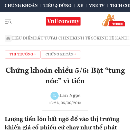
CHỨNG KHOÁN
TIÊU & DÙNG
XE
VNE TV
TECH CO
TIÊU ĐIỂM
ĐẦU TƯ
TÀI CHÍNH
KINH TẾ SỐ
KINH TẾ XANH
THỊ TRƯỜNG
CHỨNG KHOÁN
Chứng khoán chiều 5/6: Bật “tung
nóc” vì tiền
Lan Ngọc
L
16:24, 05/06/2015
Lượng tiền lớn bất ngờ đổ vào thị trường
khiến giá cổ phiếu cứ chạy như thể phát