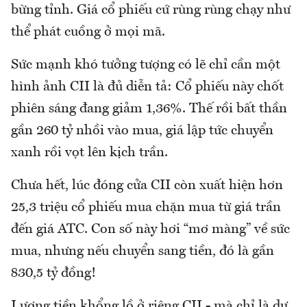
bừng tỉnh. Giá cổ phiếu cứ rùng rùng chạy như
thể phát cuồng ở mọi mã.
Sức mạnh khó tưởng tượng có lẽ chỉ cần một
hình ảnh CII là đủ diễn tả: Cổ phiếu này chốt
phiên sáng đang giảm 1,36%. Thế rồi bất thần
gần 260 tỷ nhồi vào mua, giá lập tức chuyển
xanh rồi vọt lên kịch trần.
Chưa hết, lúc đóng cửa CII còn xuất hiện hơn
25,3 triệu cổ phiếu mua chặn mua từ giá trần
đến giá ATC. Con số này hơi “mơ màng” về sức
mua, nhưng nếu chuyển sang tiền, đó là gần
830,5 tỷ đồng!
Lượng tiền khổng lồ ở riêng CII - mà chỉ là dư