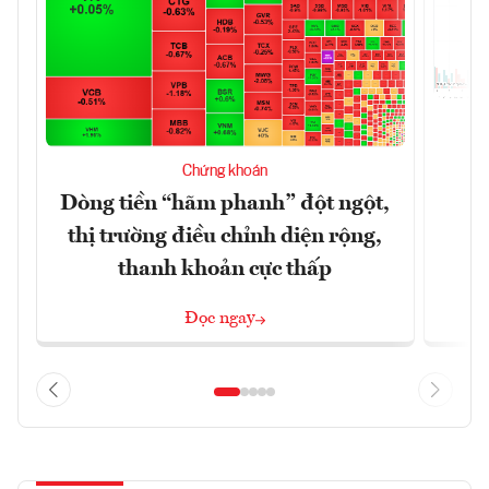
T
Chứng khoán
t
Dòng tiền “hãm phanh” đột ngột,
thị trường điều chỉnh diện rộng,
thanh khoản cực thấp
Đọc ngay