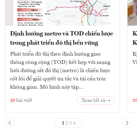
Định hướng metro và TOD chiến lược
K
trong phát triển đô thị bền vững
K
Phát triển đô thị theo định hướng giao
K
thông công cộng (TOD) kết hợp với mạng
V
lưới đường sắt đô thị (metro) là chiến lược
cốt lõi để giải quyết ùn tắc và tái cấu trúc
không gian. Mô hình này tập...
10
bài viết
Xem tất cả
2
1
2
3
4