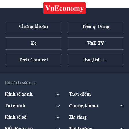
Chứng khoán
Tiêu & Dùng
Xe
VnE TV
Tech Connect
English ++
Tất cả chuyên mục
Kinh tế xanh
Tiêu điểm
Chuyển động xanh
Tài chính
Chứng khoán
Pháp lý
Ngân hàng
Doanh nghiệp niêm yết
Kinh tế số
Hạ tầng
Thương hiệu xanh
Thị trường vốn
Thị trường
Sản phẩm - Thị trường