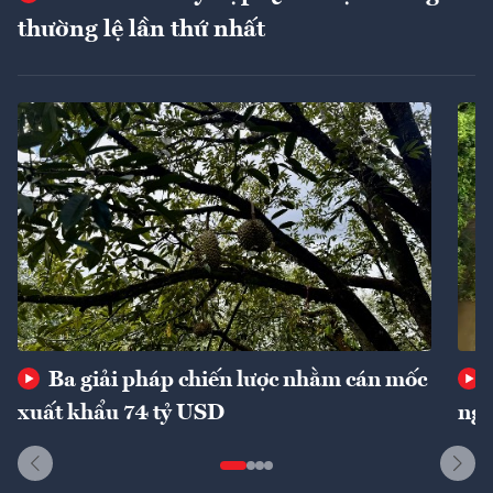
thường lệ lần thứ nhất
Ba giải pháp chiến lược nhằm cán mốc
xuất khẩu 74 tỷ USD
ngu