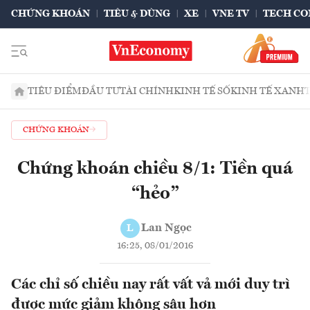
CHỨNG KHOÁN
TIÊU & DÙNG
XE
VNE TV
TECH CO
TIÊU ĐIỂM
ĐẦU TƯ
TÀI CHÍNH
KINH TẾ SỐ
KINH TẾ XANH
CHỨNG KHOÁN
Chứng khoán chiều 8/1: Tiền quá
“hẻo”
Lan Ngọc
L
16:25, 08/01/2016
Các chỉ số chiều nay rất vất vả mới duy trì
được mức giảm không sâu hơn