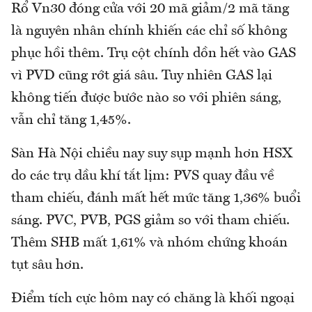
Rổ Vn30 đóng cửa với 20 mã giảm/2 mã tăng
là nguyên nhân chính khiến các chỉ số không
phục hồi thêm. Trụ cột chính dồn hết vào GAS
vì PVD cũng rớt giá sâu. Tuy nhiên GAS lại
không tiến được bước nào so với phiên sáng,
vẫn chỉ tăng 1,45%.
Sàn Hà Nội chiều nay suy sụp mạnh hơn HSX
do các trụ dầu khí tắt lịm: PVS quay đầu về
tham chiếu, đánh mất hết mức tăng 1,36% buổi
sáng. PVC, PVB, PGS giảm so với tham chiếu.
Thêm SHB mất 1,61% và nhóm chứng khoán
tụt sâu hơn.
Điểm tích cực hôm nay có chăng là khối ngoại