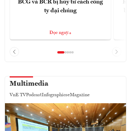
BCG và BCR bị hủy tư cách công
Kh
ty đại chúng
ba
Đọc ngay
Multimedia
VnE TV
Podcast
Infographics
eMagazine