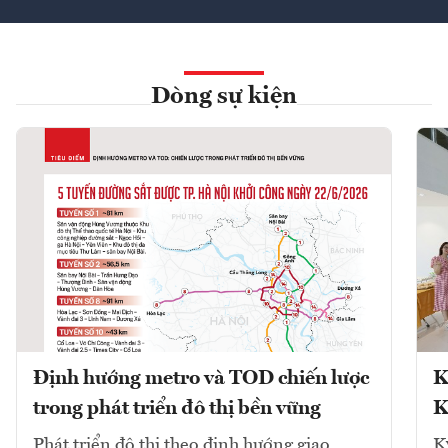
Dòng sự kiện
Định hướng metro và TOD chiến lược
K
trong phát triển đô thị bền vững
K
Phát triển đô thị theo định hướng giao
K