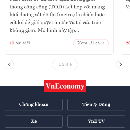
thông công cộng (TOD) kết hợp với mạng
V
lưới đường sắt đô thị (metro) là chiến lược
cốt lõi để giải quyết ùn tắc và tái cấu trúc
không gian. Mô hình này tập...
10
bài viết
Xem tất cả
2
1
2
3
4
Chứng khoán
Tiêu & Dùng
Xe
VnE TV