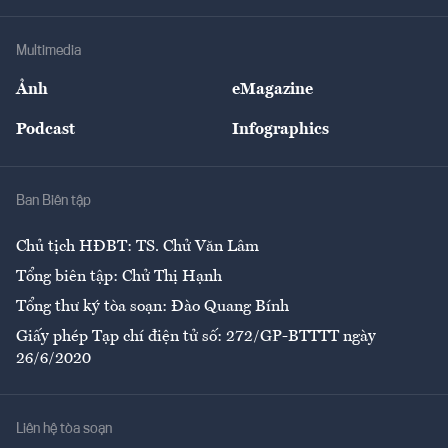
Hạ tầng
Sức khỏe
Khung pháp lý
Doanh nghiệp
Địa phương
Thị trường
Bảo hiểm
Multimedia
Sự kiện
Nhân lực
Ảnh
eMagazine
Đẹp +
An sinh
Podcast
Infographics
Giải trí
Y tế
Nhà
Ban Biên tập
Ẩm thực
Chủ tịch HĐBT: TS. Chử Văn Lâm
Tổng biên tập: Chử Thị Hạnh
Tổng thư ký tòa soạn: Đào Quang Bính
Giấy phép Tạp chí điện tử số: 272/GP-BTTTT ngày
26/6/2020
Liên hệ tòa soạn