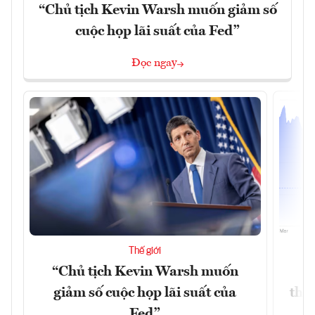
“Chủ tịch Kevin Warsh muốn giảm số
cuộc họp lãi suất của Fed”
Đọc ngay
Thế giới
“Chủ tịch Kevin Warsh muốn
G
giảm số cuộc họp lãi suất của
thề
Fed”
G