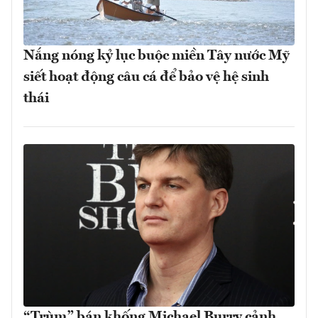
Nắng nóng kỷ lục buộc miền Tây nước Mỹ
siết hoạt động câu cá để bảo vệ hệ sinh
thái
“Trùm” bán khống Michael Burry cảnh