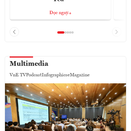
Đọc ngay
Multimedia
VnE TV
Podcast
Infographics
eMagazine