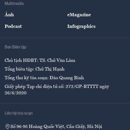
Bảo hiểm
Multimedia
Sự kiện
Nhân lực
Ảnh
eMagazine
Đẹp +
An sinh
Podcast
Infographics
Giải trí
Y tế
Nhà
Ban Biên tập
Ẩm thực
Chủ tịch HĐBT: TS. Chử Văn Lâm
Tổng biên tập: Chử Thị Hạnh
Tổng thư ký tòa soạn: Đào Quang Bính
Giấy phép Tạp chí điện tử số: 272/GP-BTTTT ngày
26/6/2020
Liên hệ tòa soạn
Số 96-98 Hoàng Quốc Việt, Cầu Giấy, Hà Nội