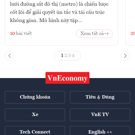
lưới đường sắt đô thị (metro) là chiến lược
cốt lõi để giải quyết ùn tắc và tái cấu trúc
không gian. Mô hình này tập...
10
bài viết
Xem tất cả
2
1
2
3
4
Chứng khoán
Tiêu & Dùng
Xe
VnE TV
Tech Connect
English ++