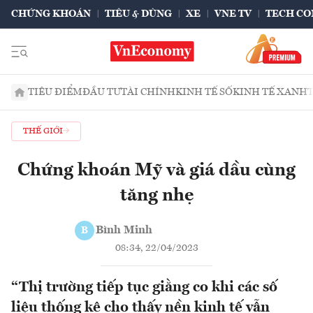
CHỨNG KHOÁN
TIÊU & DÙNG
XE
VNE TV
TECH CO
TIÊU ĐIỂM
ĐẦU TƯ
TÀI CHÍNH
KINH TẾ SỐ
KINH TẾ XANH
THẾ GIỚI
Chứng khoán Mỹ và giá dầu cùng
tăng nhẹ
Bình Minh
B
08:34, 22/04/2023
“Thị trường tiếp tục giằng co khi các số
liệu thống kê cho thấy nền kinh tế vẫn