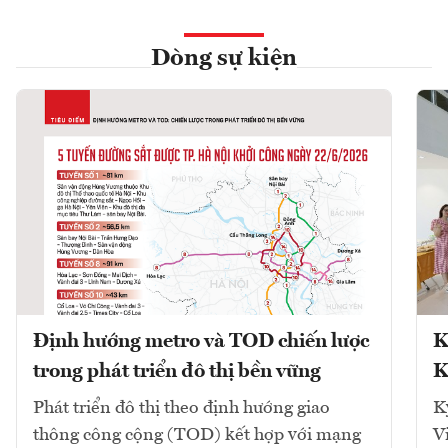
Dòng sự kiện
Định hướng metro và TOD chiến lược
K
trong phát triển đô thị bền vững
K
Phát triển đô thị theo định hướng giao
K
thông công cộng (TOD) kết hợp với mạng
V