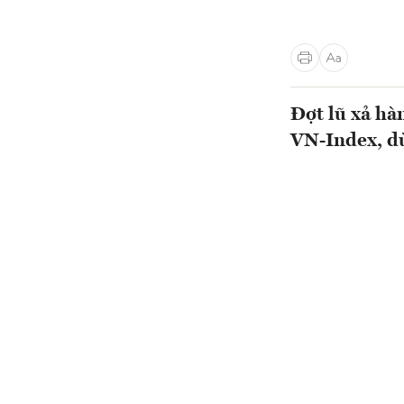
Đợt lũ xả hà
VN-Index, dù