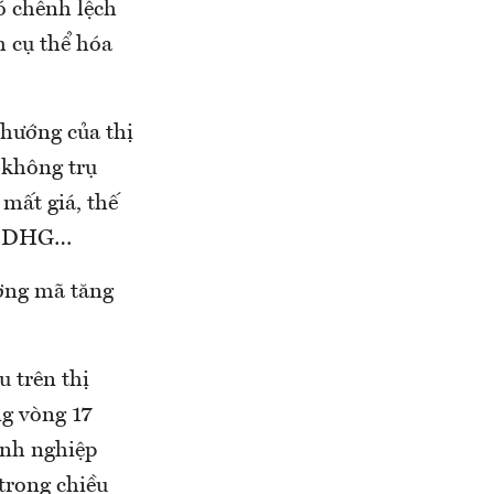
ó chênh lệch
h cụ thể hóa
 hướng của thị
 không trụ
mất giá, thế
của DHG…
ượng mã tăng
u trên thị
ng vòng 17
anh nghiệp
trong chiều