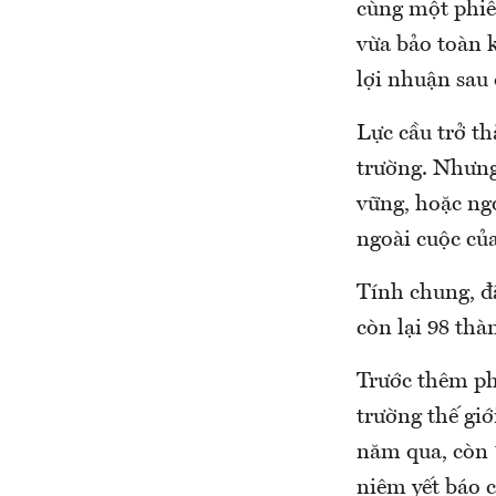
cùng một phiê
vừa bảo toàn 
lợi nhuận sau 
Lực cầu trở th
trường. Nhưng
vững, hoặc ng
ngoài cuộc của
Tính chung, đ
còn lại 98 thà
Trước thêm phi
trường thế gi
năm qua, còn 
niêm yết báo c