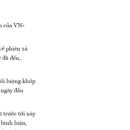
ên của VN-
về phiên xả
y đã đến,
hối lượng khớp
i ngày đầu
 trước tới này
 bình luận,