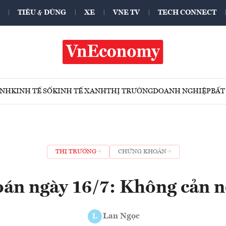
TIÊU & DÙNG
XE
VNE TV
TECH CONNECT
ÍNH
KINH TẾ SỐ
KINH TẾ XANH
THỊ TRƯỜNG
DOANH NGHIỆP
BẤT
THỊ TRƯỜNG
CHỨNG KHOÁN
án ngày 16/7: Không cản nổ
Lan Ngọc
L