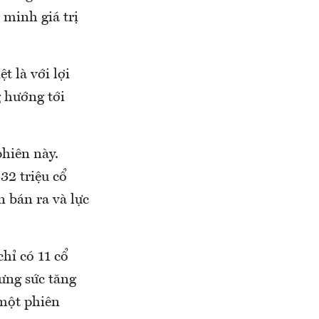
 minh giá trị
t là với lợi
 hướng tới
hiên này.
32 triệu cổ
n bán ra và lực
chỉ có 11 cổ
ưng sức tăng
 một phiên