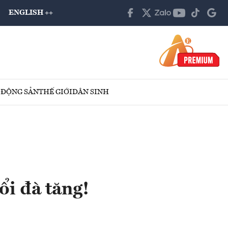
ENGLISH ++
 ĐỘNG SẢN
THẾ GIỚI
DÂN SINH
i đà tăng!