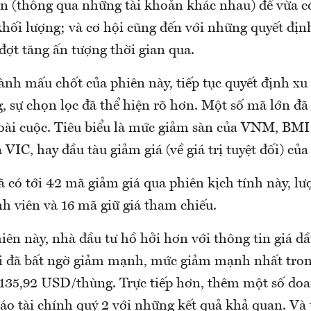
n (thông qua những tài khoản khác nhau) để vừa c
khối lượng; và cơ hội cũng đến với những quyết địn
đợt tăng ấn tượng thời gian qua.
ành mấu chốt của phiên này, tiếp tục quyết định xu
, sự chọn lọc đã thể hiện rõ hơn. Một số mã lớn đã
oài cuộc. Tiêu biểu là mức giảm sàn của VNM, BMI 
 VIC, hay đầu tàu giảm giá (về giá trị tuyệt đối) 
ã có tới 42 mã giảm giá qua phiên kịch tính này, l
nh viên và 16 mã giữ giá tham chiếu.
ên này, nhà đầu tư hồ hởi hơn với thông tin giá dầ
ới đã bất ngờ giảm mạnh, mức giảm mạnh nhất tro
135,92 USD/thùng. Trực tiếp hơn, thêm một số do
áo tài chính quý 2 với những kết quả khả quan. Và 