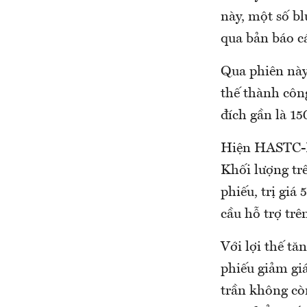
này, một số b
qua bản báo c
Qua phiên này,
thế thành côn
đích gần là 15
Hiện HASTC-In
Khối lượng trê
phiếu, trị giá
cầu hỗ trợ tr
Với lợi thế tă
phiếu giảm giá
trần không cò