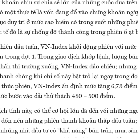
khoán chịu sự chia sẻ lớn của những cuộc đua trên 
ó một thực tế là vốn đang đổ vào chứng khoán ng
tục duy trì ở mức cao hiếm có trong suốt những phi
ực tế đó là sự chống đỡ thành công trong phiên ồ ạt 
phiên đầu tuần, VN-Index khởi động phiên với mức 
 trong đợt 1. Trong giao dịch khớp lệnh, lượng bán
nhấn thị trường xuống, VN-Index đảo chiều; nhưng
hanh chóng khi chỉ số này bật trở lại ngay trong đợ
t thúc phiên, VN-Index ấn định mức tăng 6,73 điểm,
hức bước vào dải thử thách 480 – 500 điểm.
ịch tính này, có thể cơ hội lớn đã đến với những n
” dồn nén những phiên thanh khoản thấp đầu tuần; 
những nhà đầu tư có “khả năng” bán trần, mua sàn