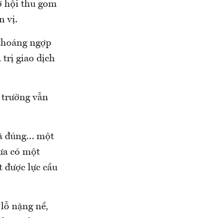
ơ hội thu gom
n vị.
 choáng ngợp
 trị giao dịch
ị trường vẫn
đã đúng… một
hưa có một
 được lực cầu
 lỗ nặng nề,