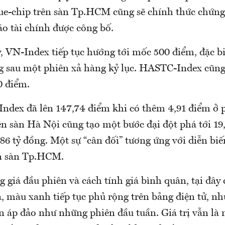
lue-chip trên sàn Tp.HCM cũng sẽ chính thức chứng
áo tài chính được công bố.
 VN-Index tiếp tục hướng tới mốc 500 điểm, đặc biệ
g sau một phiên xả hàng kỷ lục. HASTC-Index cũng
0 điểm.
dex đã lên 147,74 điểm khi có thêm 4,91 điểm ở p
n sàn Hà Nội cũng tạo một bước đại đột phá tới 19,
 586 tỷ đồng. Một sự “cân đối” tương ứng với diễn biế
ên sàn Tp.HCM.
ng giá đầu phiên và cách tính giá bình quân, tại đây 
, màu xanh tiếp tục phủ rộng trên bảng điện tử, nh
n áp đảo như những phiên đầu tuần. Giá trị vẫn là