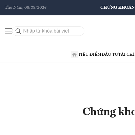
Thứ Năm, 06/08/2026
CHỨNG KHOÁN
TIÊU ĐIỂM
ĐẦU TƯ
TÀI CH
Chứng kho