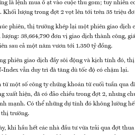
ng là lệnh mua ồ ạt vào cuộc thu gom; tuy nhiên c
. Khối lượng trong đợt 2 vọt lên tới trên 35 triệu đơ
húc phiên, thị trường khép lại một phiên giao dịch
i lượng: 38,664,790 đơn vị giao dịch thành công, giá
iên sau cả một năm vươn tới 1.350 tỷ đồng.
ng phiên giao dịch đầy sôi động và kịch tính đó, th
-Index vẫn duy trì đà tăng dù tốc độ có chậm lại.
 từ một số công ty chứng khoán từ cuối tuần qua 
g xuất hiện, đã có đảo chiều trong đợt 2, nhưng c
ỉnh mạnh. Có thể những dự tính đó không lường hết
thị trường.
y, khi hầu hết các nhà đầu tư vừa trải qua đợt thua