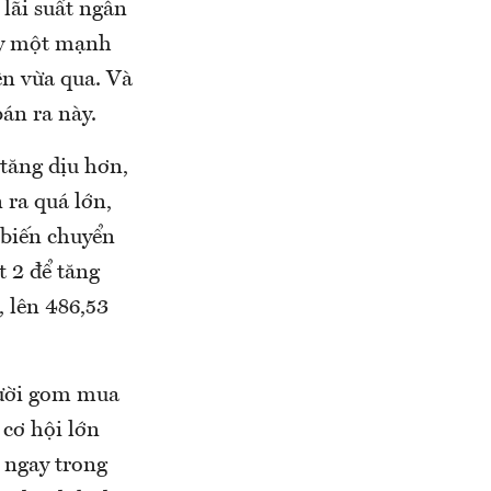
lãi suất ngân
ày một mạnh
ên vừa qua. Và
bán ra này.
tăng dịu hơn,
 ra quá lớn,
 biến chuyển
t 2 để tăng
 lên 486,53
gười gom mua
cơ hội lớn
 ngay trong