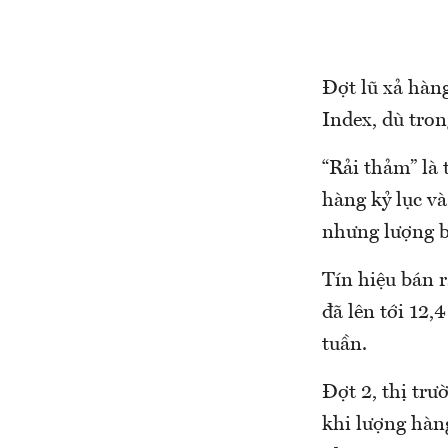
Đợt lũ xả hàn
Index, dù tron
“Rải thảm” là 
hàng kỷ lục và
nhưng lượng b
Tín hiệu bán 
đã lên tới 12,
tuần.
Đợt 2, thị trư
khi lượng hàn