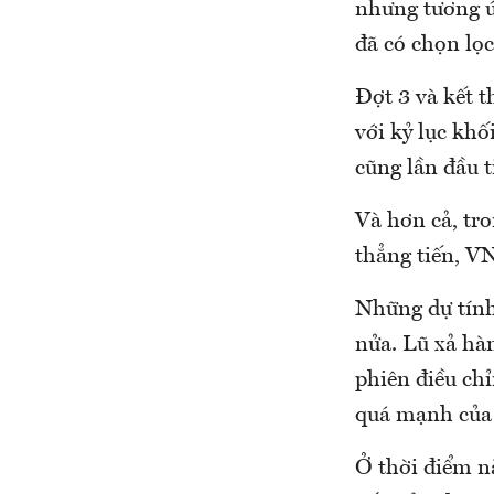
nhưng tương ứ
đã có chọn lọc
Đợt 3 và kết t
với kỷ lục khố
cũng lần đầu t
Và hơn cả, tro
thẳng tiến, VN
Những dự tính
nửa. Lũ xả hàn
phiên điều ch
quá mạnh của 
Ở thời điểm nà