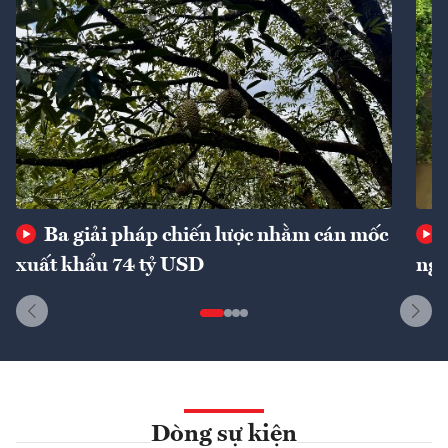
Ba giải pháp chiến lược nhằm cán mốc
xuất khẩu 74 tỷ USD
ngu
Dòng sự kiện