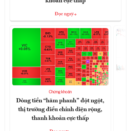
khoản cực thấp
Đọc ngay
T
Chứng khoán
t
Dòng tiền “hãm phanh” đột ngột,
thị trường điều chỉnh diện rộng,
thanh khoản cực thấp