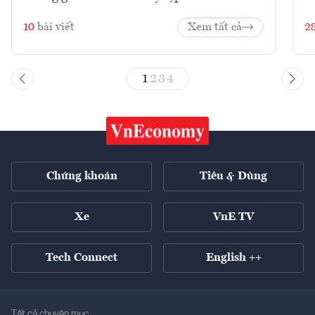
10
bài viết
Xem tất cả
2
1
2
3
4
Chứng khoán
Tiêu & Dùng
Xe
VnE TV
Tech Connect
English ++
Tất cả chuyên mục