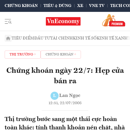
CHỨNG KHOÁN
TIÊU & DÙNG
XE
VNE TV
TECH CO
TIÊU ĐIỂM
ĐẦU TƯ
TÀI CHÍNH
KINH TẾ SỐ
KINH TẾ XANH
THỊ TRƯỜNG
CHỨNG KHOÁN
Chứng khoán ngày 22/7: Hẹp cửa
bán ra
Lan Ngọc
L
12:51, 22/07/2008
Thị trường bước sang một thái cực hoàn
toàn khác: tính thanh khoản nén chặt, nhà