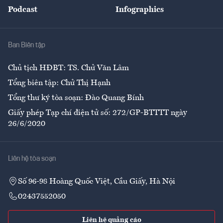
An sinh
Podcast
Infographics
Giải trí
Y tế
Nhà
Ban Biên tập
Ẩm thực
Chủ tịch HĐBT: TS. Chử Văn Lâm
Tổng biên tập: Chử Thị Hạnh
Tổng thư ký tòa soạn: Đào Quang Bính
Giấy phép Tạp chí điện tử số: 272/GP-BTTTT ngày
26/6/2020
Liên hệ tòa soạn
Số 96-98 Hoàng Quốc Việt, Cầu Giấy, Hà Nội
02437552050
Liên hệ quảng cáo