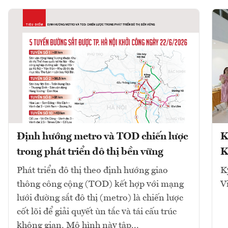
Định hướng metro và TOD chiến lược
K
trong phát triển đô thị bền vững
K
Phát triển đô thị theo định hướng giao
K
thông công cộng (TOD) kết hợp với mạng
V
lưới đường sắt đô thị (metro) là chiến lược
cốt lõi để giải quyết ùn tắc và tái cấu trúc
không gian. Mô hình này tập...