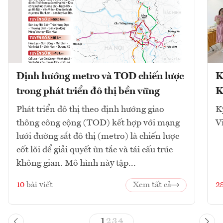
Định hướng metro và TOD chiến lược
K
trong phát triển đô thị bền vững
K
Phát triển đô thị theo định hướng giao
K
thông công cộng (TOD) kết hợp với mạng
V
lưới đường sắt đô thị (metro) là chiến lược
cốt lõi để giải quyết ùn tắc và tái cấu trúc
không gian. Mô hình này tập...
10
bài viết
Xem tất cả
2
1
2
3
4