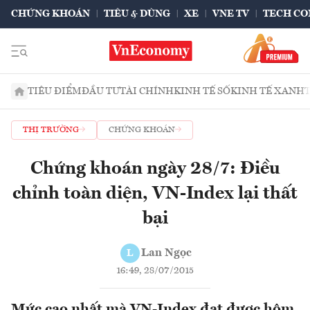
CHỨNG KHOÁN
TIÊU & DÙNG
XE
VNE TV
TECH CO
TIÊU ĐIỂM
ĐẦU TƯ
TÀI CHÍNH
KINH TẾ SỐ
KINH TẾ XANH
THỊ TRƯỜNG
CHỨNG KHOÁN
Chứng khoán ngày 28/7: Điều
chỉnh toàn diện, VN-Index lại thất
bại
Lan Ngọc
L
16:49, 28/07/2015
Mức cao nhất mà VN-Index đạt được hôm