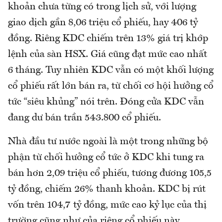
khoản chưa từng có trong lịch sử, với lượng
giao dịch gần 8,06 triệu cổ phiếu, hay 406 tỷ
đồng. Riêng KDC chiếm trên 13% giá trị khớp
lệnh của sàn HSX. Giá cũng đạt mức cao nhất
6 tháng. Tuy nhiên KDC vẫn có một khối lượng
cổ phiếu rất lớn bán ra, từ chối cơ hội hưởng cổ
tức “siêu khủng” nói trên. Đóng cửa KDC vẫn
đang dư bán trần 543.800 cổ phiếu.
Nhà đầu tư nước ngoài là một trong những bộ
phận từ chối hưởng cổ tức ở KDC khi tung ra
bán hơn 2,09 triệu cổ phiếu, tương đương 105,5
tỷ đồng, chiếm 26% thanh khoản. KDC bị rút
vốn trên 104,7 tỷ đồng, mức cao kỷ lục của thị
trường cũng như của riêng cổ phiếu này.