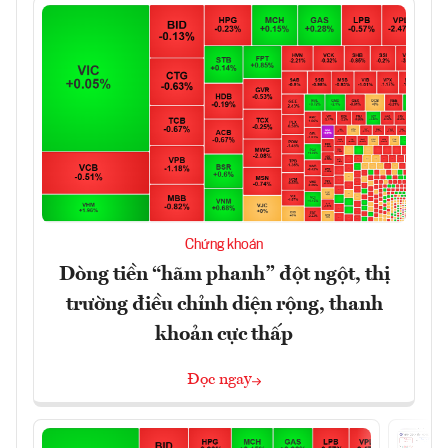
Chứng khoán
Dòng tiền “hãm phanh” đột ngột, thị
trường điều chỉnh diện rộng, thanh
khoản cực thấp
Đọc ngay