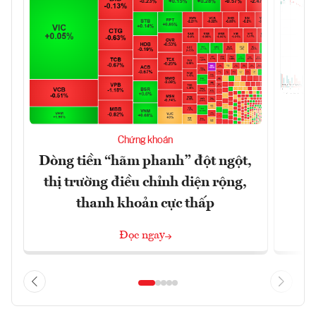
T
Chứng khoán
t
Dòng tiền “hãm phanh” đột ngột,
thị trường điều chỉnh diện rộng,
thanh khoản cực thấp
Đọc ngay