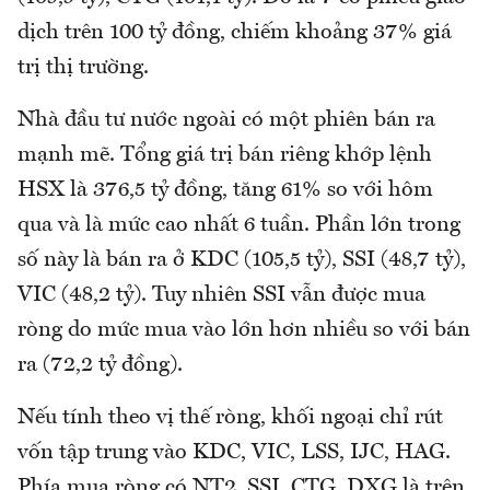
dịch trên 100 tỷ đồng, chiếm khoảng 37% giá
trị thị trường.
Nhà đầu tư nước ngoài có một phiên bán ra
mạnh mẽ. Tổng giá trị bán riêng khớp lệnh
HSX là 376,5 tỷ đồng, tăng 61% so với hôm
qua và là mức cao nhất 6 tuần. Phần lớn trong
số này là bán ra ở KDC (105,5 tỷ), SSI (48,7 tỷ),
VIC (48,2 tỷ). Tuy nhiên SSI vẫn được mua
ròng do mức mua vào lớn hơn nhiều so với bán
ra (72,2 tỷ đồng).
Nếu tính theo vị thế ròng, khối ngoại chỉ rút
vốn tập trung vào KDC, VIC, LSS, IJC, HAG.
Phía mua ròng có NT2, SSI, CTG, DXG là trên