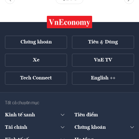
Chứng khoán
Tiêu & Dùng
Xe
VnE TV
Tech Connect
English ++
Tất cả chuyên mục
Kinh tế xanh
Tiêu điểm
Chuyển động xanh
Tài chính
Chứng khoán
Pháp lý
Ngân hàng
Doanh nghiệp niêm yết