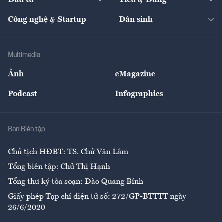
Quản trị số
Cafe BĐS
Thị trường
Kinh doanh
Kết nối
Tạp chí kinh tế Việt Nam
eMagazine
Nhà đầu tư
Du lịch
Công nghệ & Startup
Dân sinh
Tư vấn
Nông sản
Doanh nhân
Tư vấn Tiêu & Dùng
Infographics
Hạ tầng
Sức khỏe
Khung pháp lý
Doanh nghiệp
Địa phương
Thị trường
Bảo hiểm
Multimedia
Sự kiện
Nhân lực
Ảnh
eMagazine
Đẹp +
An sinh
Podcast
Infographics
Giải trí
Y tế
Nhà
Ban Biên tập
Ẩm thực
Chủ tịch HĐBT: TS. Chử Văn Lâm
Tổng biên tập: Chử Thị Hạnh
Tổng thư ký tòa soạn: Đào Quang Bính
Giấy phép Tạp chí điện tử số: 272/GP-BTTTT ngày
26/6/2020