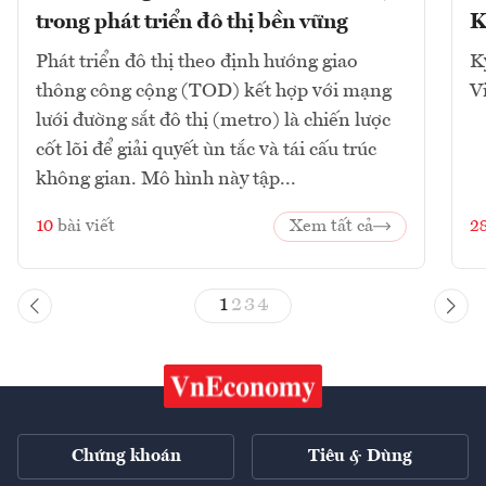
trong phát triển đô thị bền vững
K
Phát triển đô thị theo định hướng giao
K
thông công cộng (TOD) kết hợp với mạng
V
lưới đường sắt đô thị (metro) là chiến lược
cốt lõi để giải quyết ùn tắc và tái cấu trúc
không gian. Mô hình này tập...
10
bài viết
Xem tất cả
2
1
2
3
4
Chứng khoán
Tiêu & Dùng