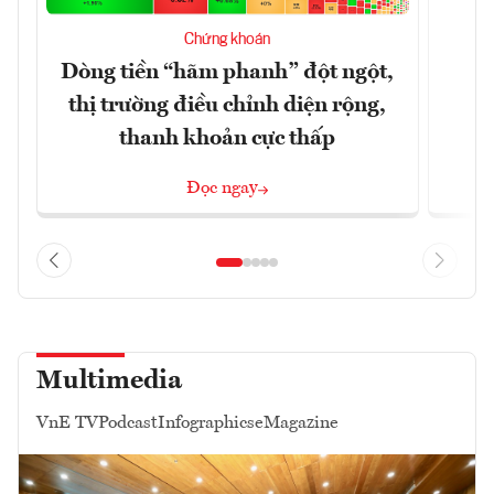
T
Chứng khoán
t
Dòng tiền “hãm phanh” đột ngột,
thị trường điều chỉnh diện rộng,
thanh khoản cực thấp
Đọc ngay
Multimedia
VnE TV
Podcast
Infographics
eMagazine