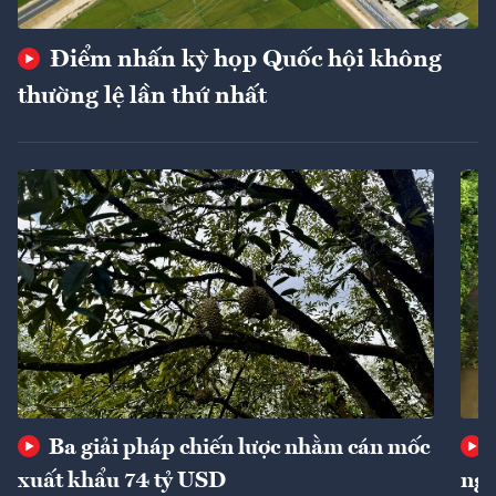
Điểm nhấn kỳ họp Quốc hội không
thường lệ lần thứ nhất
Ba giải pháp chiến lược nhằm cán mốc
xuất khẩu 74 tỷ USD
ngu