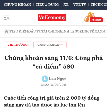
CHỨNG KHOÁN
TIÊU & DÙNG
XE
VNE TV
TECH CO
TIÊU ĐIỂM
ĐẦU TƯ
TÀI CHÍNH
KINH TẾ SỐ
KINH TẾ XANH
THỊ TRƯỜNG
CHỨNG KHOÁN
Chứng khoán sáng 11/6: Công phá
“cứ điểm” 580
Lan Ngọc
L
12:00, 11/06/2015
Cuộc tiến công trị giá trên 2.000 tỷ đồng
sáng nay đã tạo được áp lực lớn lên