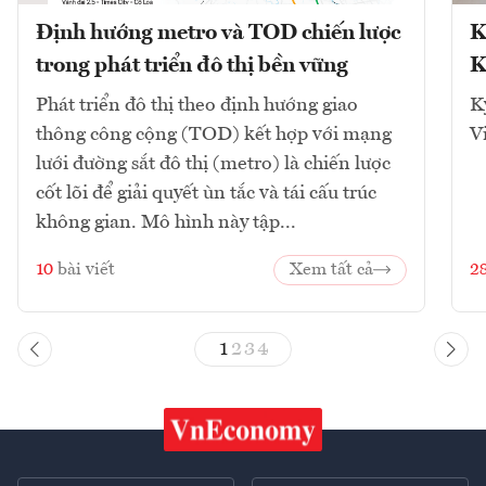
Định hướng metro và TOD chiến lược
K
trong phát triển đô thị bền vững
K
Phát triển đô thị theo định hướng giao
K
thông công cộng (TOD) kết hợp với mạng
V
lưới đường sắt đô thị (metro) là chiến lược
cốt lõi để giải quyết ùn tắc và tái cấu trúc
không gian. Mô hình này tập...
10
bài viết
Xem tất cả
2
1
2
3
4