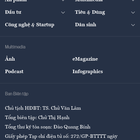
Ấn phẩm
Multimedia
Khung pháp lý
Start-up
Dự án
Công nghiệp
Chuyển động 24h
Đối thoại
The Guide
Video
Đầu tư
Tiêu & Dùng
Quản trị số
Cafe BĐS
Thị trường
Kinh doanh
Kết nối
Tạp chí kinh tế Việt Nam
eMagazine
Nhà đầu tư
Du lịch
Công nghệ & Startup
Dân sinh
Tư vấn
Nông sản
Doanh nhân
Tư vấn Tiêu & Dùng
Infographics
Hạ tầng
Sức khỏe
Khung pháp lý
Doanh nghiệp
Địa phương
Thị trường
Bảo hiểm
Multimedia
Sự kiện
Nhân lực
Ảnh
eMagazine
Đẹp +
An sinh
Podcast
Infographics
Giải trí
Y tế
Nhà
Ban Biên tập
Ẩm thực
Chủ tịch HĐBT: TS. Chử Văn Lâm
Tổng biên tập: Chử Thị Hạnh
Tổng thư ký tòa soạn: Đào Quang Bính
Giấy phép Tạp chí điện tử số: 272/GP-BTTTT ngày