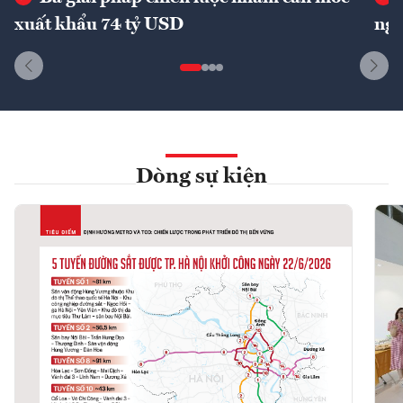
xuất khẩu 74 tỷ USD
ngu
Dòng sự kiện