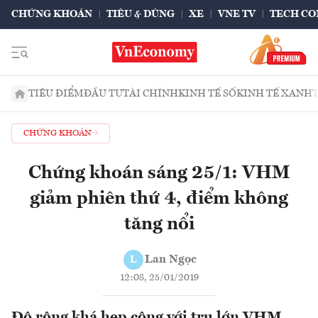
CHỨNG KHOÁN
TIÊU & DÙNG
XE
VNE TV
TECH CO
TIÊU ĐIỂM
ĐẦU TƯ
TÀI CHÍNH
KINH TẾ SỐ
KINH TẾ XANH
CHỨNG KHOÁN
Chứng khoán sáng 25/1: VHM
giảm phiên thứ 4, điểm không
tăng nổi
Lan Ngọc
L
12:08, 25/01/2019
Độ rộng khá hẹp cộng với trụ lớn VHM