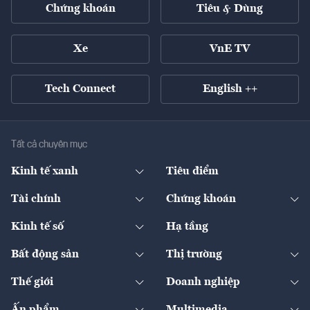
Chứng khoán
Tiêu & Dùng
Xe
VnE TV
Tech Connect
English ++
Tất cả chuyên mục
Kinh tế xanh
Tiêu điểm
Chuyển động xanh
Tài chính
Chứng khoán
Pháp lý
Ngân hàng
Doanh nghiệp niêm yết
Kinh tế số
Hạ tầng
Thương hiệu xanh
Thị trường vốn
Thị trường
Sản phẩm - Thị trường
Bất động sản
Thị trường
Diễn đàn
Thuế
Đầu tư
Tài sản số
Chính sách
Xuất nhập khẩu
Thế giới
Doanh nghiệp
Bảo hiểm
Quốc tế
Dịch vụ số
Thị trường
Khung pháp lý
Kinh tế
Chuyển động