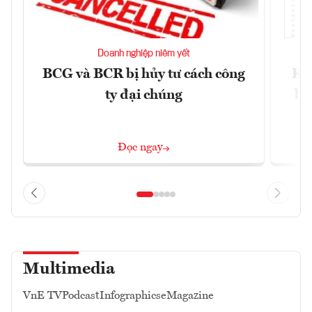
Doanh nghiệp niêm yết
BCG và BCR bị hủy tư cách công
Kh
ty đại chúng
ba
Đọc ngay
Multimedia
VnE TV
Podcast
Infographics
eMagazine