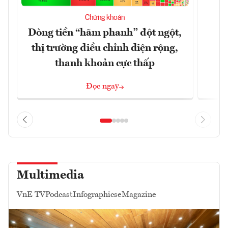
T
Chứng khoán
t
Dòng tiền “hãm phanh” đột ngột,
thị trường điều chỉnh diện rộng,
thanh khoản cực thấp
Đọc ngay
Multimedia
VnE TV
Podcast
Infographics
eMagazine