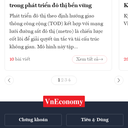
trong phát triển đô thị bền vững
K
Phát triển đô thị theo định hướng giao
K
thông công cộng (TOD) kết hợp với mạng
V
lưới đường sắt đô thị (metro) là chiến lược
cốt lõi để giải quyết ùn tắc và tái cấu trúc
không gian. Mô hình này tập...
10
bài viết
Xem tất cả
2
1
2
3
4
Chứng khoán
Tiêu & Dùng