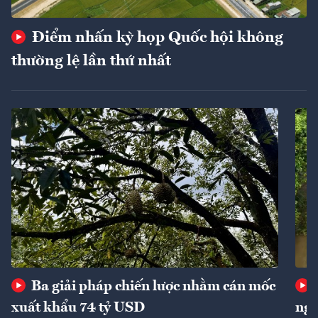
Điểm nhấn kỳ họp Quốc hội không
thường lệ lần thứ nhất
Ba giải pháp chiến lược nhằm cán mốc
xuất khẩu 74 tỷ USD
ngu