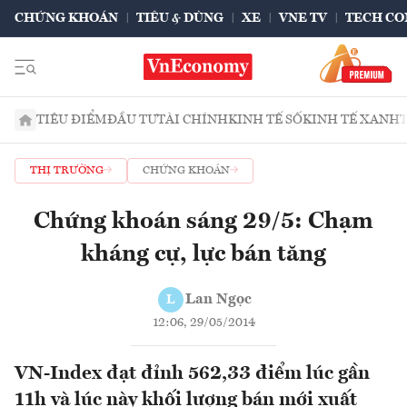
CHỨNG KHOÁN
TIÊU & DÙNG
XE
VNE TV
TECH CO
TIÊU ĐIỂM
ĐẦU TƯ
TÀI CHÍNH
KINH TẾ SỐ
KINH TẾ XANH
THỊ TRƯỜNG
CHỨNG KHOÁN
Chứng khoán sáng 29/5: Chạm
kháng cự, lực bán tăng
Lan Ngọc
L
12:06, 29/05/2014
VN-Index đạt đỉnh 562,33 điểm lúc gần
11h và lúc này khối lượng bán mới xuất