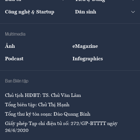
Quản trị số
Cafe BĐS
Thị trường
Kinh doanh
Kết nối
Tạp chí kinh tế Việt Nam
eMagazine
Nhà đầu tư
Du lịch
Công nghệ & Startup
Dân sinh
Tư vấn
Nông sản
Doanh nhân
Tư vấn Tiêu & Dùng
Infographics
Hạ tầng
Sức khỏe
Khung pháp lý
Doanh nghiệp
Địa phương
Thị trường
Bảo hiểm
Multimedia
Sự kiện
Nhân lực
Ảnh
eMagazine
Đẹp +
An sinh
Podcast
Infographics
Giải trí
Y tế
Nhà
Ban Biên tập
Ẩm thực
Chủ tịch HĐBT: TS. Chử Văn Lâm
Tổng biên tập: Chử Thị Hạnh
Tổng thư ký tòa soạn: Đào Quang Bính
Giấy phép Tạp chí điện tử số: 272/GP-BTTTT ngày
26/6/2020