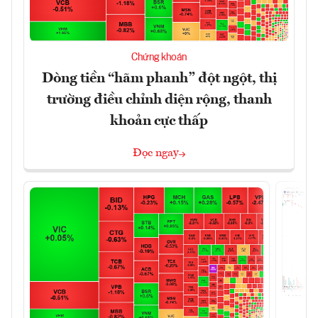
Chứng khoán
Dòng tiền “hãm phanh” đột ngột, thị
trường điều chỉnh diện rộng, thanh
khoản cực thấp
Đọc ngay