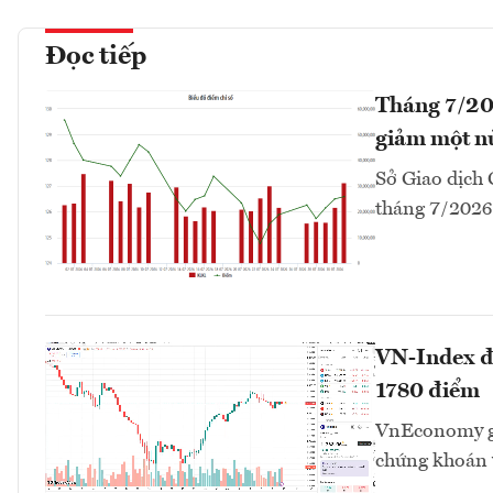
Đọc tiếp
Tháng 7/20
giảm một n
Sở Giao dịch
tháng 7/2026 
VN-Index đư
1780 điểm
VnEconomy giớ
chứng khoán v