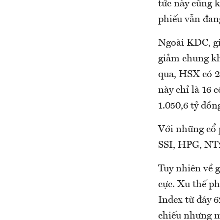
tức này cũng 
phiếu vẫn đan
Ngoài KDC, gi
giảm chung kh
qua, HSX có 21
này chỉ là 16 
1.050,6 tỷ đồn
Với những cổ 
SSI, HPG, NT2
Tuy nhiên về g
cực. Xu thế ph
Index từ đáy 6
chiếu nhưng m