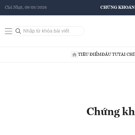
Chủ Nhật, 09/08/2026
CHỨNG KHOÁN
TIÊU ĐIỂM
ĐẦU TƯ
TÀI CH
Chứng kh