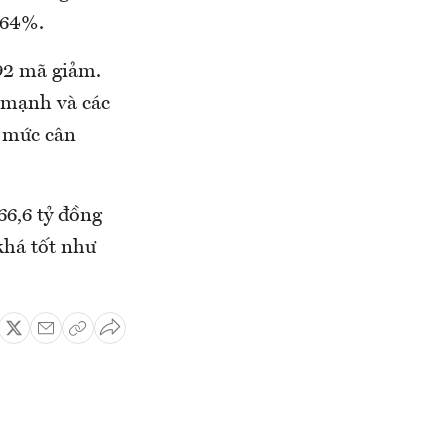
,64%.
92 mã giảm.
 mạnh và các
ở mức cân
66,6 tỷ đồng
khá tốt như