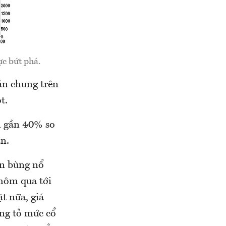
c bứt phá.
ản chung trên
t.
m gần 40% so
n.
òn bùng nổ
 hôm qua tới
t nữa, giá
ng tỏ mức cổ