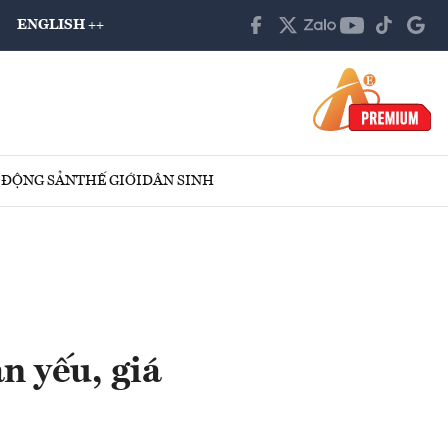
ENGLISH ++
 ĐỘNG SẢN
THẾ GIỚI
DÂN SINH
 yếu, giá