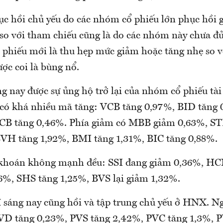
ục hồi chủ yếu do các nhóm cổ phiếu lớn phục hồi 
 so với tham chiếu cũng là do các nhóm này chưa đủ
ổ phiếu mới là thu hẹp mức giảm hoặc tăng nhẹ so v
ợc coi là bùng nổ.
g nay được sự ủng hộ trở lại của nhóm cổ phiếu tài
có khá nhiều mã tăng: VCB tăng 0,97%, BID tăng 
ACB tăng 0,46%. Phía giảm có MBB giảm 0,63%, ST
VH tăng 1,92%, BMI tăng 1,31%, BIC tăng 0,88%.
hoán không mạnh đều: SSI đang giảm 0,36%, HC
%, SHS tăng 1,25%, BVS lại giảm 1,32%.
sáng nay cũng hồi và tập trung chủ yếu ở HNX. N
VD tăng 0,23%, PVS tăng 2,42%, PVC tăng 1,3%, 