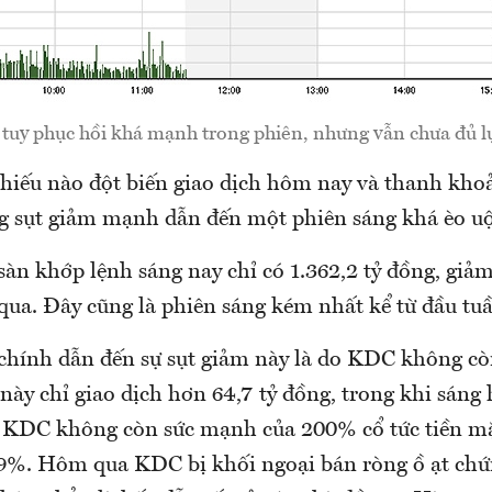
tuy phục hồi khá mạnh trong phiên, nhưng vẫn chưa đủ lự
hiếu nào đột biến giao dịch hôm nay và thanh kho
ng sụt giảm mạnh dẫn đến một phiên sáng khá èo uộ
sàn khớp lệnh sáng nay chỉ có 1.362,2 tỷ đồng, giả
qua. Đây cũng là phiên sáng kém nhất kể từ đầu tuầ
hính dẫn đến sự sụt giảm này là do KDC không c
này chỉ giao dịch hơn 64,7 tỷ đồng, trong khi sáng
. KDC không còn sức mạnh của 200% cổ tức tiền mặ
9%. Hôm qua KDC bị khối ngoại bán ròng ồ ạt chứ