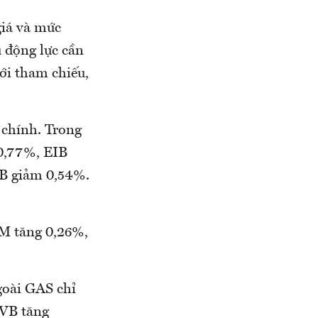
giá và mức
 động lực cần
ới tham chiếu,
 chính. Trong
0,77%, EIB
B giảm 0,54%.
M tăng 0,26%,
goài GAS chỉ
PVB tăng