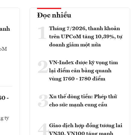
Đọc nhiều
1
Tháng 7/2026, thanh khoản
oanh
trên UPCoM tăng 10,39%, tự
doanh giảm một nửa
CoM
2
VN-Index được kỳ vọng tìm
lại điểm cân bằng quanh
vùng 1760 - 1780 điểm
3
Xu thế dòng tiền: Phép thử
60 -
cho sức mạnh cung cầu
g ty
4
Giao dịch hợp đồng tương lai
VN30, VN100 tăng mạnh