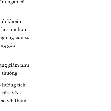
răm ngàn cổ
hanh khoản
 là sáng hôm
ng nay, con số
óng góp
cũng giảm như
h thường.
o hướng tích
g cửa. VN-
 so với tham