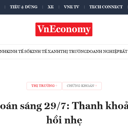
TIÊU & DÙNG
XE
VNE TV
TECH CONNECT
ÍNH
KINH TẾ SỐ
KINH TẾ XANH
THỊ TRƯỜNG
DOANH NGHIỆP
BẤT
THỊ TRƯỜNG
CHỨNG KHOÁN
oán sáng 29/7: Thanh khoản
hồi nhẹ