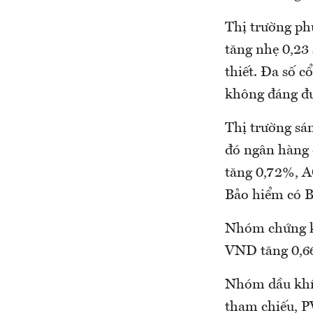
Thị trường ph
tăng nhẹ 0,23
thiết. Đa số c
không đáng đư
Thị trường sán
đó ngân hàng 
tăng 0,72%, 
Bảo hiểm có B
Nhóm chứng k
VND tăng 0,66
Nhóm dầu khí 
tham chiếu, P