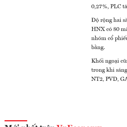
0,27%, PLC t
Độ rộng hai s
HNX có 80 mã
nhóm cổ phiếu
bằng.
Khối ngoại cũ
trong khi sáng
NT2, PVD, GA