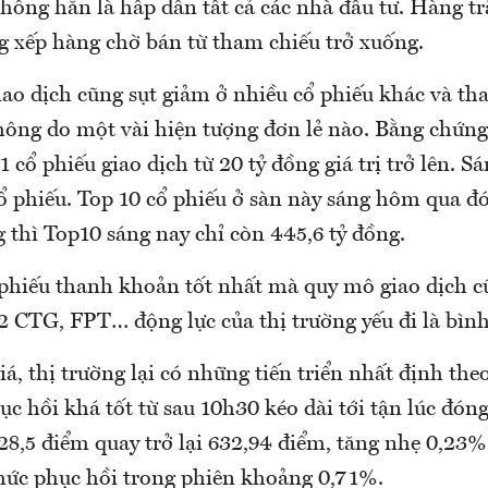
không hẳn là hấp dẫn tất cả các nhà đầu tư. Hàng t
g xếp hàng chờ bán từ tham chiếu trở xuống.
ao dịch cũng sụt giảm ở nhiều cổ phiếu khác và t
ông do một vài hiện tượng đơn lẻ nào. Bằng chứng
 cổ phiếu giao dịch từ 20 tỷ đồng giá trị trở lên. Sá
cổ phiếu. Top 10 cổ phiếu ở sàn này sáng hôm qua đ
g thì Top10 sáng nay chỉ còn 445,6 tỷ đồng.
phiếu thanh khoản tốt nhất mà quy mô giao dịch 
 CTG, FPT… động lực của thị trường yếu đi là bìn
iá, thị trường lại có những tiến triển nhất định the
ục hồi khá tốt từ sau 10h30 kéo dài tới tận lúc đón
28,5 điểm quay trở lại 632,94 điểm, tăng nhẹ 0,23%
ức phục hồi trong phiên khoảng 0,71%.