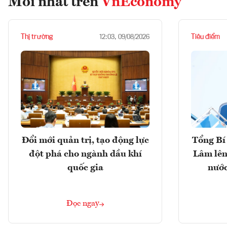
Mới nhất trên
VnEconomy
Thị trường
Tiêu điểm
12:03, 09/08/2026
Đổi mới quản trị, tạo động lực
Tổng Bí 
đột phá cho ngành dầu khí
Lâm lên
quốc gia
nước
Đọc ngay