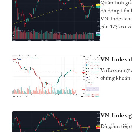
Quán tính gi
đó dòng tiền 
VN-Index chị
gần 17% so v
VN-Index đa
VnEconomy giớ
chứng khoán v
VN-Index g
Đà giảm tiếp 