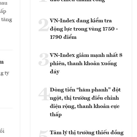
sau
hấp
2
 tăng
VN-Index đang kiểm tra
động lực trong vùng 1750 -
1790 điểm
3
VN-Index giảm mạnh nhất 8
ểm
phiên, thanh khoản xuống
đáy
g ty
4
Dòng tiền “hãm phanh” đột
ngột, thị trường điều chỉnh
diện rộng, thanh khoản cực
thấp
ồi
Tâm lý thị trường thiếu đồng