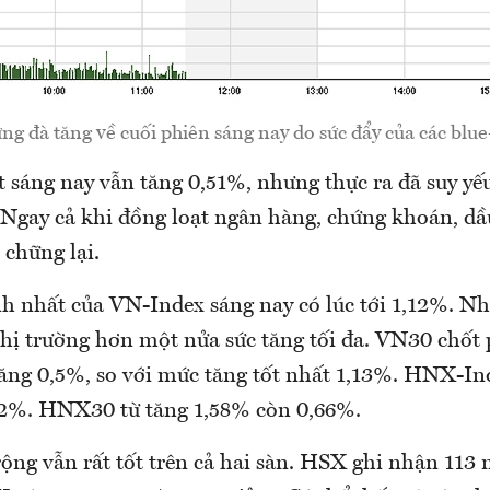
g đà tăng về cuối phiên sáng nay do sức đẩy của các blue-
 sáng nay vẫn tăng 0,51%, nhưng thực ra đã suy yế
 Ngay cả khi đồng loạt ngân hàng, chứng khoán, dầu
 chững lại.
 nhất của VN-Index sáng nay có lúc tới 1,12%. Như
 thị trường hơn một nửa sức tăng tối đa. VN30 chốt
tăng 0,5%, so với mức tăng tốt nhất 1,13%. HNX-In
82%. HNX30 từ tăng 1,58% còn 0,66%.
rộng vẫn rất tốt trên cả hai sàn. HSX ghi nhận 113