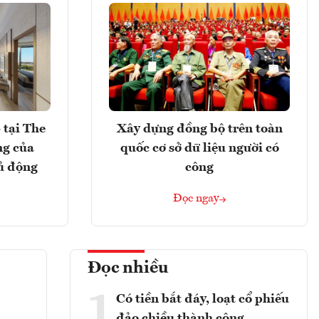
 tại The
Xây dựng đồng bộ trên toàn
ng của
quốc cơ sở dữ liệu người có
ủ động
công
Đọc ngay
Đọc nhiều
1
Có tiền bắt đáy, loạt cổ phiếu
đảo chiều thành công