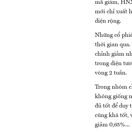
mã giảm, HNX 
mới chỉ xuất h
diện rộng.
Những cổ phiế
thời gian qua.
chỉnh giảm nh
trong diện tươ
vòng 2 tuần.
Trong nhóm ch
không giống n
đủ tốt để duy
cũng khá tốt,
giảm 0,65%...