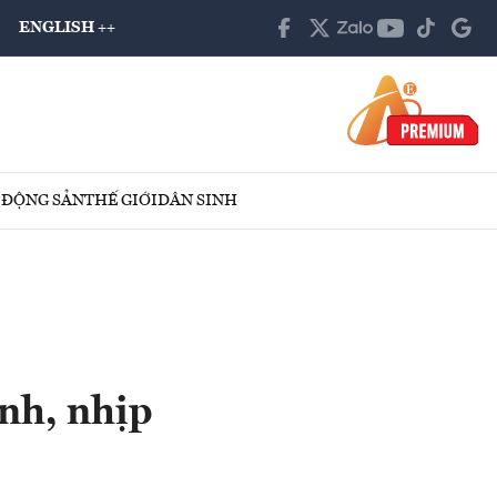
ENGLISH ++
 ĐỘNG SẢN
THẾ GIỚI
DÂN SINH
nh, nhịp