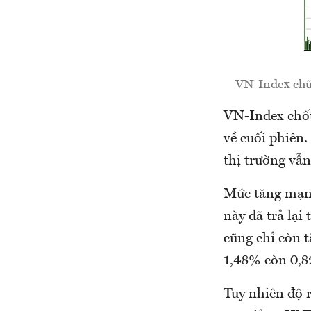
VN-Index chữn
VN-Index chốt
về cuối phiên.
thị trường vẫn
Mức tăng mạnh
này đã trả lại
cũng chỉ còn 
1,48% còn 0,
Tuy nhiên độ 