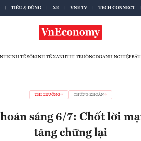
TIÊU & DÙNG
XE
VNE TV
TECH CONNECT
ÍNH
KINH TẾ SỐ
KINH TẾ XANH
THỊ TRƯỜNG
DOANH NGHIỆP
BẤT
THỊ TRƯỜNG
CHỨNG KHOÁN
hoán sáng 6/7: Chốt lời mạ
tăng chững lại