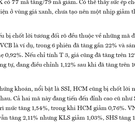
có 77 mã tăng/79 mã giảm. Có thể thấy sức ép chố
iện ở vùng giá xanh, chưa tạo nên một nhịp giảm t
u bị chốt lời tương đối rõ đều thuộc về những mã 
 VCB là ví dụ, trong 6 phiên đã tăng gần 22% và sá
ẹ 0,92%. Nếu chỉ tính T 3, giá cũng đã tăng trên 1
ng tự, đang điều chỉnh 1,12% sau khi đã tăng trên 
ứng khoán, nổi bật là SSI, HCM cũng bị chốt lời 
hau. Cả hai mã này đang tiến đến đỉnh cao cũ như
 trì mức tăng 1,54%, trong khi HCM giảm 0,76%.
 vẫn tăng 2,11% nhưng KLS giảm 1,03%, SHS tăng 