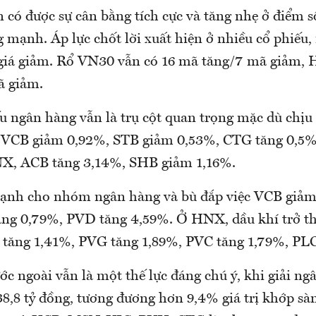
 có được sự cân bằng tích cực và tăng nhẹ ở điểm s
g mạnh. Áp lực chốt lời xuất hiện ở nhiều cổ phiếu
 giá giảm. Rổ VN30 vẫn có 16 mã tăng/7 mã giảm,
ã giảm.
 ngân hàng vẫn là trụ cột quan trọng mặc dù chịu 
 VCB giảm 0,92%, STB giảm 0,53%, CTG tăng 0,5%
NX, ACB tăng 3,14%, SHB giảm 1,16%.
mạnh cho nhóm ngân hàng và bù đắp việc VCB giả
ăng 0,79%, PVD tăng 4,59%. Ở HNX, dầu khí trở 
S tăng 1,41%, PVG tăng 1,89%, PVC tăng 1,79%, PL
c ngoài vẫn là một thế lực đáng chú ý, khi giải ng
38,8 tỷ đồng, tương đương hơn 9,4% giá trị khớp s