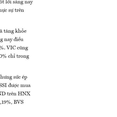
t lời sáng nay
hực sự trên
đã tăng khỏe
ng nay điều
2%. VIC cũng
10% chỉ trong
nhưng sức ép
 SSI được mua
 VND trên HNX
1,19%, BVS