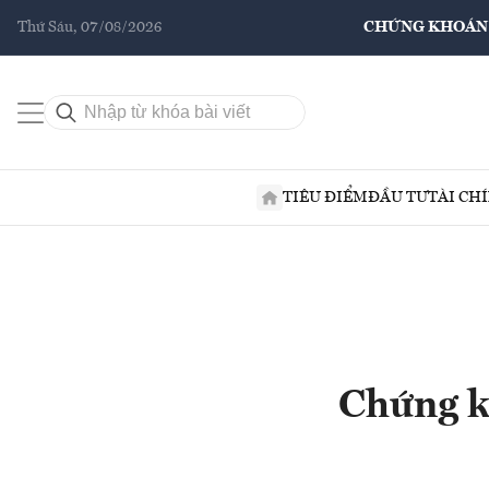
Thứ Sáu, 07/08/2026
CHỨNG KHOÁN
TIÊU ĐIỂM
ĐẦU TƯ
TÀI CH
Chứng k