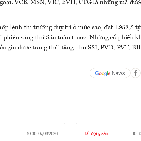
ngoại. VCB, MSN, VIC, BVH, CTG là những mã được
hớp lệnh thị trường duy trì ở mức cao, đạt 1.952,3 tỷ
i phiên sáng thứ Sáu tuần trước. Những cổ phiếu k
đều giữ được trạng thái tăng như SSI, PVD, PVT, BI
Bất động sản
10:30, 07/08/2026
10:3