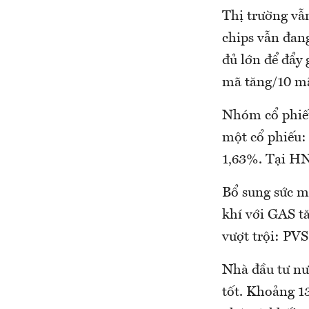
Thị trường vẫn
chips vẫn đan
đủ lớn để đẩy
mã tăng/10 m
Nhóm cổ phiếu
một cổ phiếu:
1,63%. Tại H
Bổ sung sức 
khí với GAS t
vượt trội: PV
Nhà đầu tư nướ
tốt. Khoảng 1