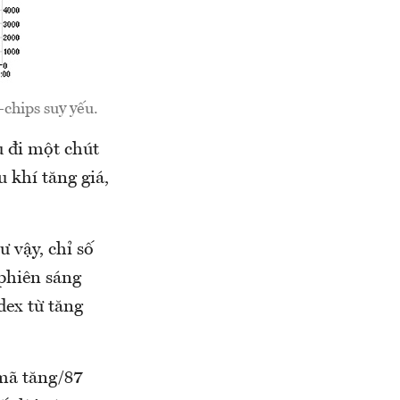
chips suy yếu.
u đi một chút
 khí tăng giá,
 vậy, chỉ số
 phiên sáng
dex từ tăng
 mã tăng/87