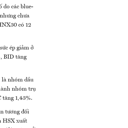
ố do các blue-
, nhưng chưa
 HNX30 có 12
sức ép giảm ở
, BID tăng
m là nhóm dầu
thành nhóm trụ
C tăng 1,43%.
ân tương đối
àn HSX xuất