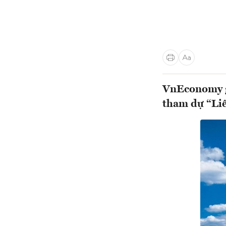
VnEconomy gi
tham dự “Liê