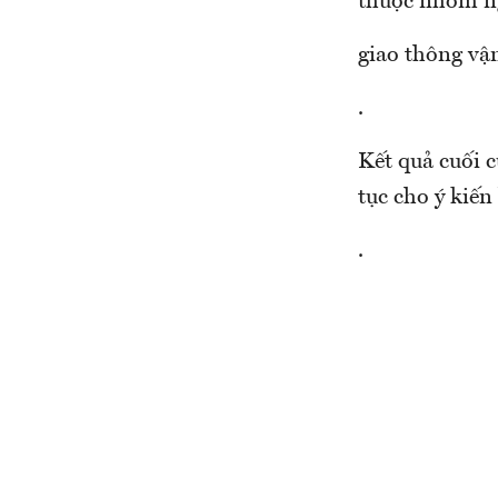
thuộc nhóm 
giao thông vận
.
Kết quả cuối c
tục cho ý kiến
.