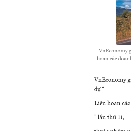
VnEconomy giớ
hoan các doanh
VnEconomy giớ
dự “
Liên hoan cá
” lần thứ 11,