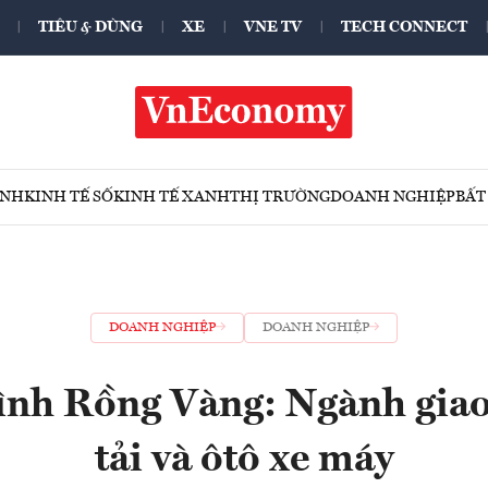
TIÊU & DÙNG
XE
VNE TV
TECH CONNECT
ÍNH
KINH TẾ SỐ
KINH TẾ XANH
THỊ TRƯỜNG
DOANH NGHIỆP
BẤT
DOANH NGHIỆP
DOANH NGHIỆP
ình Rồng Vàng: Ngành giao
tải và ôtô xe máy