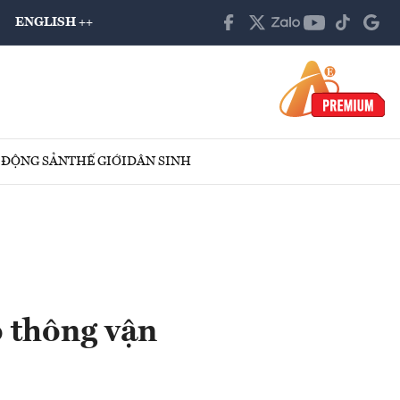
ENGLISH ++
 ĐỘNG SẢN
THẾ GIỚI
DÂN SINH
 thông vận