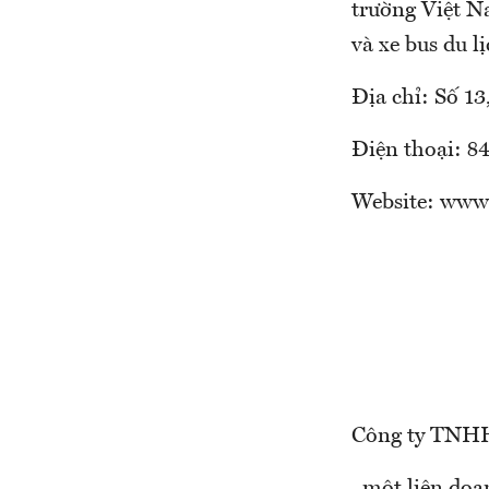
trường Việt Na
và xe bus du lị
Địa chỉ: Số 1
Điện thoại: 8
Website: www
Công ty TNHH