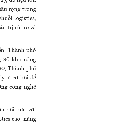
), dữ liệu lớn
sâu rộng trong
huỗi logistics,
n trị rủi ro và
iển, Thành phố
g 90 khu công
50, Thành phố
y là cơ hội để
ớng công nghệ
ẫn đối mặt với
stics cao, năng