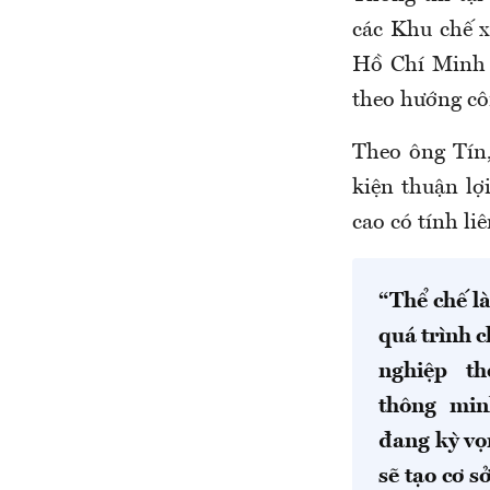
các Khu chế 
Hồ Chí Minh 
theo hướng côn
Theo ông Tín,
kiện thuận lợ
cao có tính li
“Thể chế là
quá trình 
nghiệp th
thông mi
đang kỳ vọ
sẽ tạo cơ s