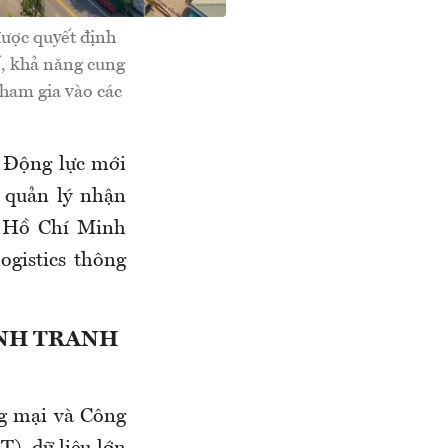
được quyết định
số, khả năng cung
ham gia vào các
 Động lực mới
 quản lý nhận
P. Hồ Chí Minh
ogistics thông
ẠNH TRANH
g mại và Công