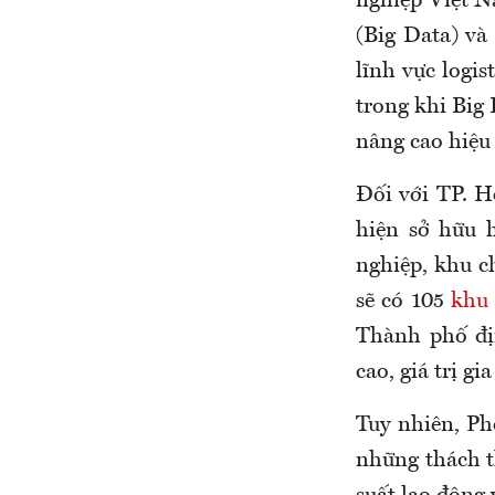
nghiệp Việt N
(Big Data) và
lĩnh vực logis
trong khi Big 
nâng cao hiệu
Đối với TP. H
hiện sở hữu 
nghiệp, khu 
sẽ có 105
khu 
Thành phố đị
cao, giá trị g
Tuy nhiên, Ph
những thách th