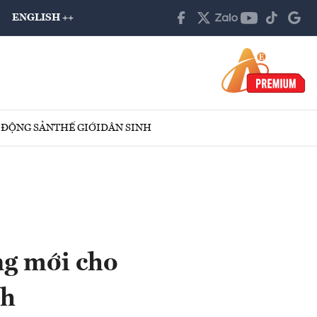
ENGLISH ++
 ĐỘNG SẢN
THẾ GIỚI
DÂN SINH
ng mới cho
nh