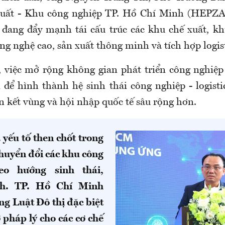
xuất - Khu công nghiệp TP. Hồ Chí Minh (HEPZA),
đang đẩy mạnh tái cấu trúc các khu chế xuất, kh
g nghệ cao, sản xuất thông minh và tích hợp logist
 việc mở rộng không gian phát triển công nghiệp
i để hình thành hệ sinh thái công nghiệp - logisti
ên kết vùng và hội nhập quốc tế sâu rộng hơn.
 yếu tố then chốt trong
chuyển đổi các khu công
eo hướng sinh thái,
nh. TP. Hồ Chí Minh
ng Luật Đô thị đặc biệt
ở pháp lý cho các cơ chế