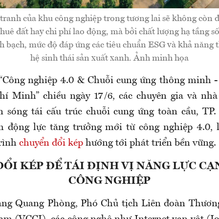
tranh của khu công nghiệp trong tương lai sẽ không còn 
thuê đất hay chi phí lao động, mà bởi chất lượng hạ tầng 
nh bạch, mức độ đáp ứng các tiêu chuẩn ESG và khả năng t
hệ sinh thái sản xuất xanh. Ảnh minh họa
 “Công nghiệp 4.0 & Chuỗi cung ứng thông minh -
hí Minh” chiều ngày 17/6, các chuyên gia và nhà
n sóng tái cấu trúc chuỗi cung ứng toàn cầu, T
 động lực tăng trưởng mới từ công nghiệp 4.0, l
trình
chuyển đổi kép
hướng tới phát triển bền vững.
ỔI KÉP ĐỂ TÁI ĐỊNH VỊ NĂNG LỰC C
CÔNG NGHIỆP
ng Quang Phòng, Phó Chủ tịch Liên đoàn Thươn