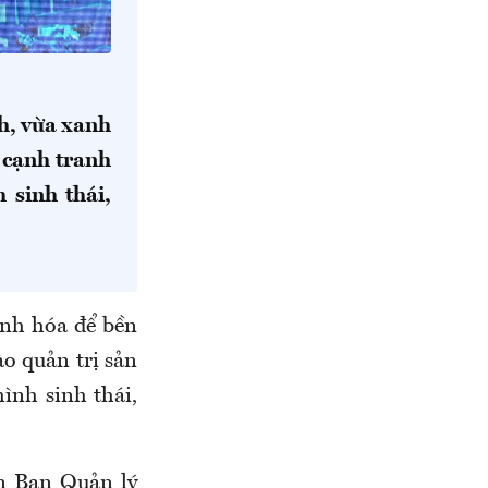
h, vừa xanh
 cạnh tranh
 sinh thái,
anh hóa để bền
ào quản trị sản
ình sinh thái,
n Ban Quản lý