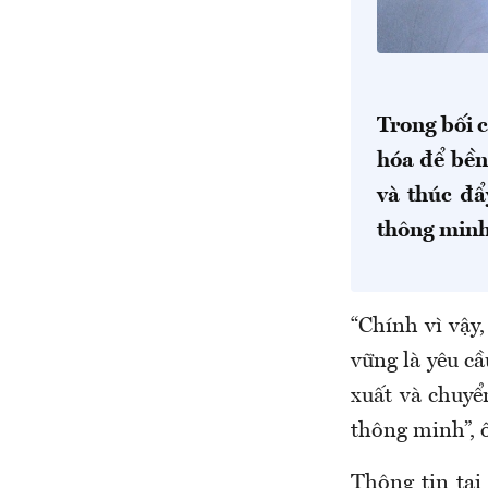
Trong bối 
hóa để bền
và thúc đẩ
thông minh
“Chính vì vậy
vững là yêu cầ
xuất và chuyể
thông minh”,
Thông tin tạ