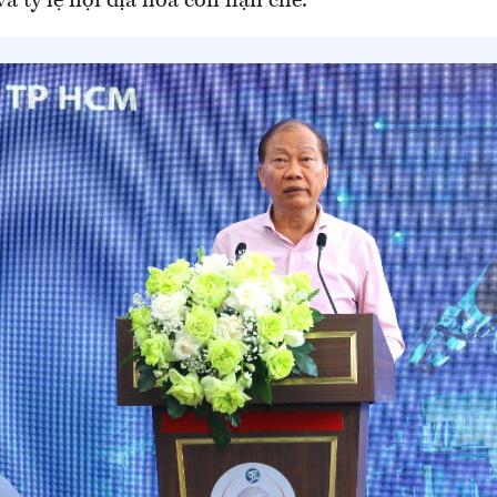
và tỷ lệ nội địa hóa còn hạn chế.