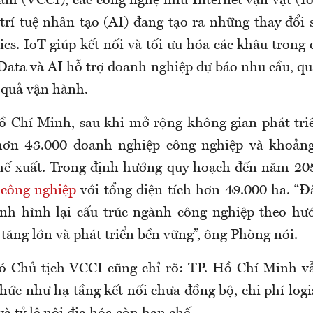
am (VCCI), các công nghệ như Internet vạn vật (IoT
 trí tuệ nhân tạo (AI) đang tạo ra những thay đổi 
tics. IoT giúp kết nối và tối ưu hóa các khâu trong c
Data và AI hỗ trợ doanh nghiệp dự báo nhu cầu, quả
 quả vận hành.
ồ Chí Minh, sau khi mở rộng không gian phát tr
hơn 43.000 doanh nghiệp công nghiệp và khoản
chế xuất. Trong định hướng quy hoạch đến năm 20
công nghiệp
với tổng diện tích hơn 49.000 ha. “Đâ
nh hình lại cấu trúc ngành công nghiệp theo hư
ia tăng lớn và phát triển bền vững”, ông Phòng nói.
ó Chủ tịch VCCI cũng chỉ rõ: TP. Hồ Chí Minh v
ức như hạ tầng kết nối chưa đồng bộ, chi phí logi