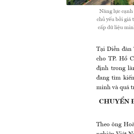
Năng lực cạnh 
chủ yếu bởi giá 
cấp dữ liệu mi
Tại Diễn đàn
cho TP. Hồ C
định trong là
đang tìm kiếm
minh và quá 
CHUYỂN Đ
Theo ông Hoà