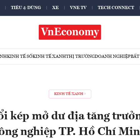
TIÊU & DÙNG
XE
VNE TV
TECH CONNECT
ÍNH
KINH TẾ SỐ
KINH TẾ XANH
THỊ TRƯỜNG
DOANH NGHIỆP
BẤT
KINH TẾ XANH
i kép mở dư địa tăng trưở
ông nghiệp TP. Hồ Chí Mi