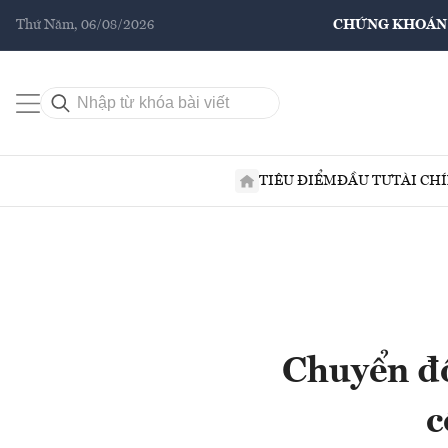
Thứ Năm, 06/08/2026
CHỨNG KHOÁN
TIÊU ĐIỂM
ĐẦU TƯ
TÀI CH
Chuyển đổ
c