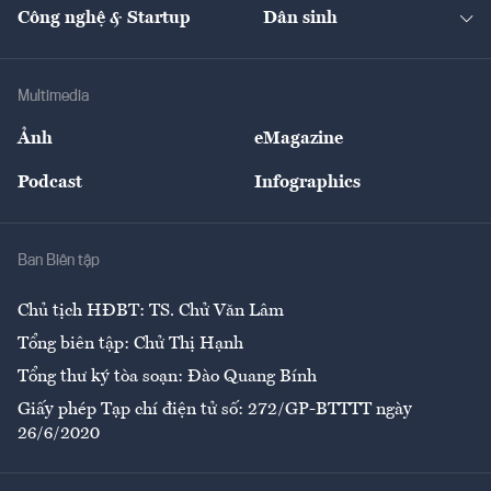
Nhà đầu tư
Du lịch
Công nghệ & Startup
Dân sinh
Tư vấn
Nông sản
Doanh nhân
Tư vấn Tiêu & Dùng
Infographics
Hạ tầng
Sức khỏe
Khung pháp lý
Doanh nghiệp
Địa phương
Thị trường
Bảo hiểm
Multimedia
Sự kiện
Nhân lực
Ảnh
eMagazine
Đẹp +
An sinh
Podcast
Infographics
Giải trí
Y tế
Nhà
Ban Biên tập
Ẩm thực
Chủ tịch HĐBT: TS. Chử Văn Lâm
Tổng biên tập: Chử Thị Hạnh
Tổng thư ký tòa soạn: Đào Quang Bính
Giấy phép Tạp chí điện tử số: 272/GP-BTTTT ngày
26/6/2020