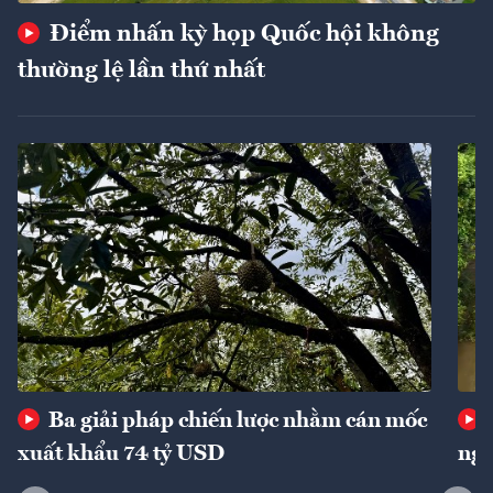
Điểm nhấn kỳ họp Quốc hội không
thường lệ lần thứ nhất
Ba giải pháp chiến lược nhằm cán mốc
xuất khẩu 74 tỷ USD
ngu