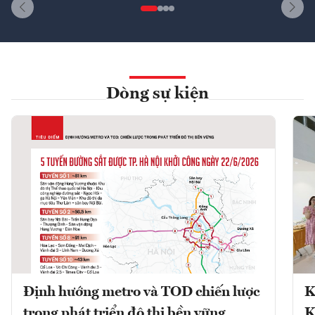
Dòng sự kiện
Định hướng metro và TOD chiến lược
K
trong phát triển đô thị bền vững
K