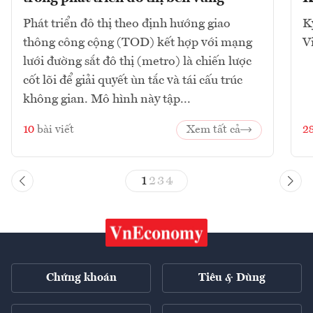
Phát triển đô thị theo định hướng giao
K
thông công cộng (TOD) kết hợp với mạng
V
lưới đường sắt đô thị (metro) là chiến lược
cốt lõi để giải quyết ùn tắc và tái cấu trúc
không gian. Mô hình này tập...
10
bài viết
Xem tất cả
2
1
2
3
4
Chứng khoán
Tiêu & Dùng