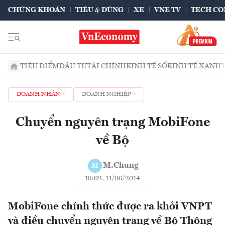
CHỨNG KHOÁN
TIÊU & DÙNG
XE
VNE TV
TECH CO
TIÊU ĐIỂM
ĐẦU TƯ
TÀI CHÍNH
KINH TẾ SỐ
KINH TẾ XANH
DOANH NHÂN
DOANH NGHIỆP
Chuyển nguyên trạng MobiFone
về Bộ
M.Chung
M
18:02, 11/06/2014
MobiFone chính thức được ra khỏi VNPT
và điều chuyển nguyên trạng về Bộ Thông