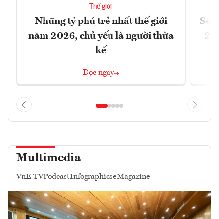
Thế giới
Những tỷ phú trẻ nhất thế giới
Số n
năm 2026, chủ yếu là người thừa
26%
kế
Đọc ngay
Multimedia
VnE TV
Podcast
Infographics
eMagazine