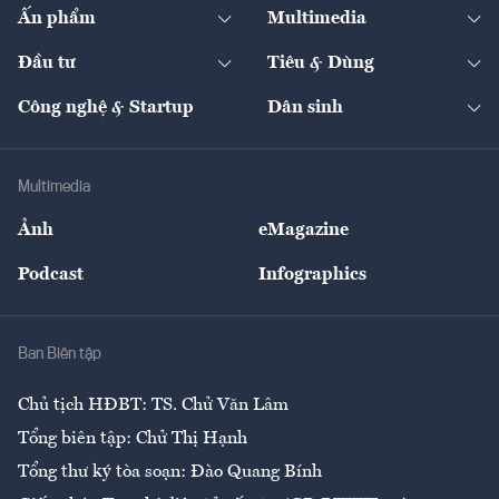
Kinh tế
Chuyển động
Ấn phẩm
Multimedia
Khung pháp lý
Start-up
Dự án
Công nghiệp
Chuyển động 24h
Đối thoại
The Guide
Video
Đầu tư
Tiêu & Dùng
Quản trị số
Cafe BĐS
Thị trường
Kinh doanh
Kết nối
Tạp chí kinh tế Việt Nam
eMagazine
Nhà đầu tư
Du lịch
Công nghệ & Startup
Dân sinh
Tư vấn
Nông sản
Doanh nhân
Tư vấn Tiêu & Dùng
Infographics
Hạ tầng
Sức khỏe
Khung pháp lý
Doanh nghiệp
Địa phương
Thị trường
Bảo hiểm
Multimedia
Sự kiện
Nhân lực
Ảnh
eMagazine
Đẹp +
An sinh
Podcast
Infographics
Giải trí
Y tế
Nhà
Ban Biên tập
Ẩm thực
Chủ tịch HĐBT: TS. Chử Văn Lâm
Tổng biên tập: Chử Thị Hạnh
Tổng thư ký tòa soạn: Đào Quang Bính