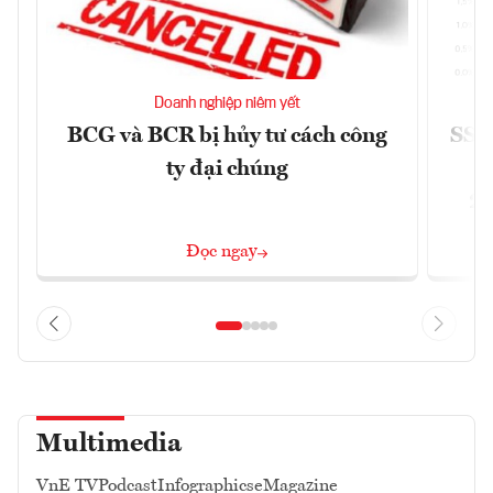
Doanh nghiệp niêm yết
BCG và BCR bị hủy tư cách công
SSI 
ty đại chúng
2/
Đọc ngay
Multimedia
VnE TV
Podcast
Infographics
eMagazine