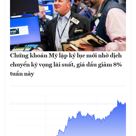
Chứng khoán Mỹ lập kỷ lục mới nhờ dịch
chuyển kỳ vọng lãi suất, giá dầu giảm 8%
tuần này