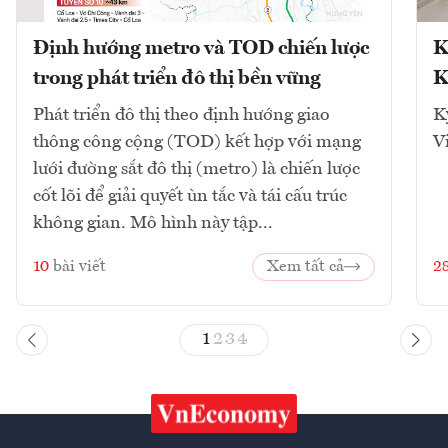
Định hướng metro và TOD chiến lược
K
trong phát triển đô thị bền vững
K
Phát triển đô thị theo định hướng giao
K
thông công cộng (TOD) kết hợp với mạng
V
lưới đường sắt đô thị (metro) là chiến lược
cốt lõi để giải quyết ùn tắc và tái cấu trúc
không gian. Mô hình này tập...
10
bài viết
Xem tất cả
2
1
2
3
4