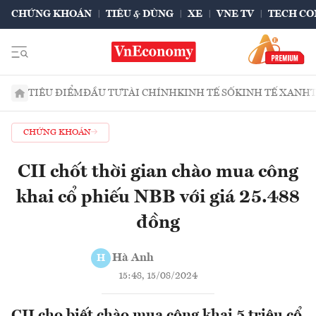
CHỨNG KHOÁN
TIÊU & DÙNG
XE
VNE TV
TECH CO
TIÊU ĐIỂM
ĐẦU TƯ
TÀI CHÍNH
KINH TẾ SỐ
KINH TẾ XANH
CHỨNG KHOÁN
CII chốt thời gian chào mua công
khai cổ phiếu NBB với giá 25.488
đồng
Hà Anh
H
15:48, 15/08/2024
CII cho biết chào mua công khai 5 triệu cổ