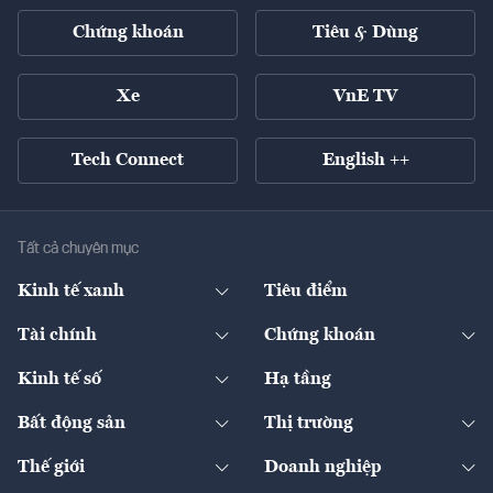
Chứng khoán
Tiêu & Dùng
Xe
VnE TV
Tech Connect
English ++
Tất cả chuyên mục
Kinh tế xanh
Tiêu điểm
Chuyển động xanh
Tài chính
Chứng khoán
Pháp lý
Ngân hàng
Doanh nghiệp niêm yết
Kinh tế số
Hạ tầng
Thương hiệu xanh
Thị trường vốn
Thị trường
Sản phẩm - Thị trường
Bất động sản
Thị trường
Diễn đàn
Thuế
Đầu tư
Tài sản số
Chính sách
Xuất nhập khẩu
Thế giới
Doanh nghiệp
Bảo hiểm
Quốc tế
Dịch vụ số
Thị trường
Khung pháp lý