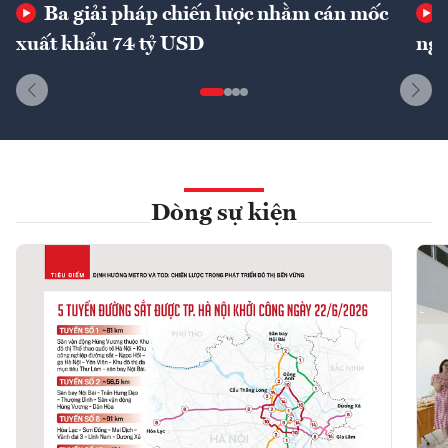
Ba giải pháp chiến lược nhằm cán mốc
xuất khẩu 74 tỷ USD
ngu
Dòng sự kiện