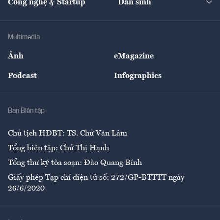
Công nghệ & Startup
Dân sinh
Tư vấn
Nông sản
Doanh nhân
Tư vấn Tiêu & Dùng
Infographics
Hạ tầng
Sức khỏe
Khung pháp lý
Doanh nghiệp
Địa phương
Thị trường
Bảo hiểm
Multimedia
Sự kiện
Nhân lực
Ảnh
eMagazine
Đẹp +
An sinh
Podcast
Infographics
Giải trí
Y tế
Nhà
Ban Biên tập
Ẩm thực
Chủ tịch HĐBT: TS. Chử Văn Lâm
Tổng biên tập: Chử Thị Hạnh
Tổng thư ký tòa soạn: Đào Quang Bính
Giấy phép Tạp chí điện tử số: 272/GP-BTTTT ngày
26/6/2020