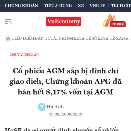
CHỨNG KHOÁN
TIÊU & DÙNG
XE
VNE TV
TECH CO
TIÊU ĐIỂM
ĐẦU TƯ
TÀI CHÍNH
KINH TẾ SỐ
KINH TẾ XANH
CHỨNG KHOÁN
Cổ phiếu AGM sắp bị đình chỉ
giao dịch, Chứng khoán APG đã
bán hết 8,17% vốn tại AGM
Hà Anh
H
08:08, 18/09/2023
HoSE đã có quyết định chuyển cổ phiếu