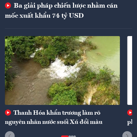
Ba giải pháp chiến lược nhằm cán
mốc xuất khẩu 74 tỷ USD
Thanh Hóa khẩn trương làm rõ
nguyên nhân nước suối Xú đổi màu
phí