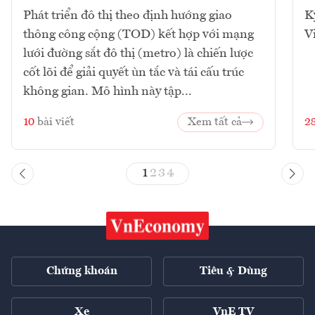
Phát triển đô thị theo định hướng giao
K
thông công cộng (TOD) kết hợp với mạng
V
lưới đường sắt đô thị (metro) là chiến lược
cốt lõi để giải quyết ùn tắc và tái cấu trúc
không gian. Mô hình này tập...
10
bài viết
Xem tất cả
2
1
2
3
4
Chứng khoán
Tiêu & Dùng
Xe
VnE TV