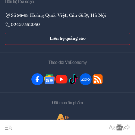
Liên hệ tòa soạn
Số 96-98 Hoàng Quốc Việt, Cầu Giấy, Hà Nội
02437552050
Liên hệ quảng cáo
Theo dõi VnEconomy
Đặt mua ấn phẩm