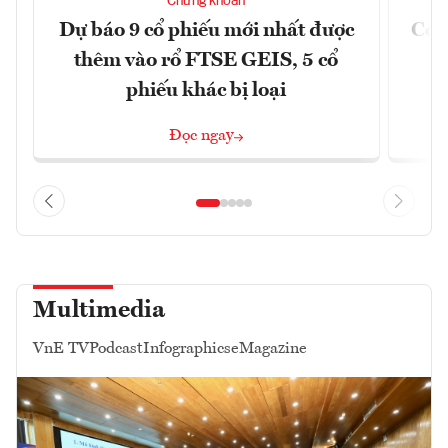
Chứng khoán
Dự báo 9 cổ phiếu mới nhất được
Có t
thêm vào rổ FTSE GEIS, 5 cổ
phiếu khác bị loại
Đọc ngay
Multimedia
VnE TV
Podcast
Infographics
eMagazine