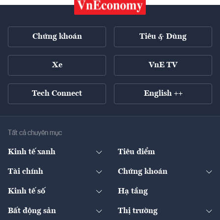
Chứng khoán
Tiêu & Dùng
Xe
VnE TV
Tech Connect
English ++
Tất cả chuyên mục
Kinh tế xanh
Tiêu điểm
Chuyển động xanh
Tài chính
Chứng khoán
Pháp lý
Ngân hàng
Doanh nghiệp niêm yết
Kinh tế số
Hạ tầng
Thương hiệu xanh
Thị trường vốn
Thị trường
Sản phẩm - Thị trường
Bất động sản
Thị trường
Diễn đàn
Thuế
Đầu tư