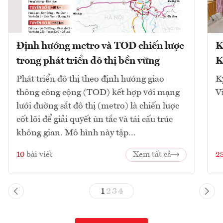
Định hướng metro và TOD chiến lược
K
trong phát triển đô thị bền vững
K
Phát triển đô thị theo định hướng giao
K
thông công cộng (TOD) kết hợp với mạng
V
lưới đường sắt đô thị (metro) là chiến lược
cốt lõi để giải quyết ùn tắc và tái cấu trúc
không gian. Mô hình này tập...
10
bài viết
Xem tất cả
2
1
2
3
4