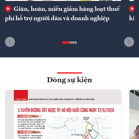
Giãn, hoãn, miễn giảm hàng loạt thuế
phí hỗ trợ người dân và doanh nghiệp
kin
Dòng sự kiện