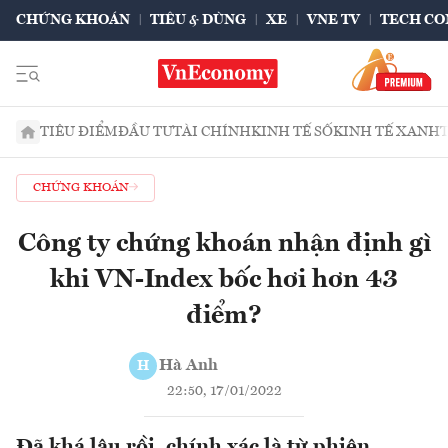
CHỨNG KHOÁN
TIÊU & DÙNG
XE
VNE TV
TECH CO
TIÊU ĐIỂM
ĐẦU TƯ
TÀI CHÍNH
KINH TẾ SỐ
KINH TẾ XANH
CHỨNG KHOÁN
Công ty chứng khoán nhận định gì
khi VN-Index bốc hơi hơn 43
điểm?
Hà Anh
H
22:50, 17/01/2022
Đã khá lâu rồi, chính xác là từ phiên