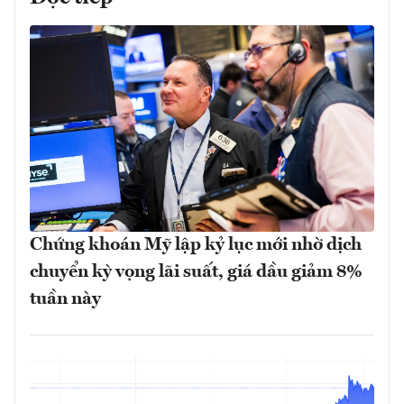
Chứng khoán Mỹ lập kỷ lục mới nhờ dịch
chuyển kỳ vọng lãi suất, giá dầu giảm 8%
tuần này