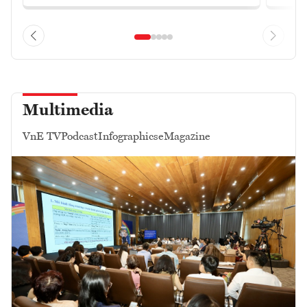
Multimedia
VnE TV
Podcast
Infographics
eMagazine