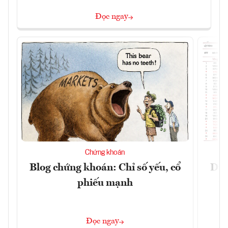
Đọc ngay
Chứng khoán
Blog chứng khoán: Chỉ số yếu, cổ
Dự 
phiếu mạnh
t
Đọc ngay