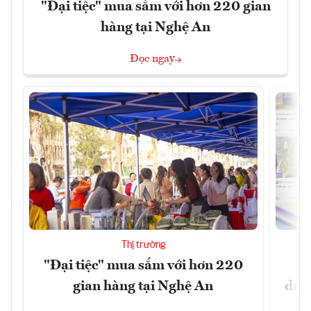
"Đại tiệc" mua sắm với hơn 220 gian
hàng tại Nghệ An
Đọc ngay
Thị trường
"Đại tiệc" mua sắm với hơn 220
Hà
gian hàng tại Nghệ An
dùng