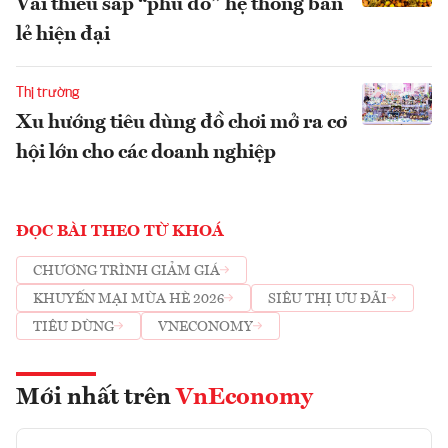
Vải thiều sắp “phủ đỏ” hệ thống bán
lẻ hiện đại
Thị trường
Xu hướng tiêu dùng đồ chơi mở ra cơ
hội lớn cho các doanh nghiệp
ĐỌC BÀI THEO TỪ KHOÁ
CHƯƠNG TRÌNH GIẢM GIÁ
KHUYẾN MẠI MÙA HÈ 2026
SIÊU THỊ ƯU ĐÃI
TIÊU DÙNG
VNECONOMY
Mới nhất trên
VnEconomy