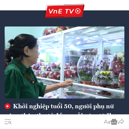
Khởi nghiệp tuổi 50, người phụ nữ
nông thôn thu tỷ đồng mỗi năm từ "hoa
bất tử"