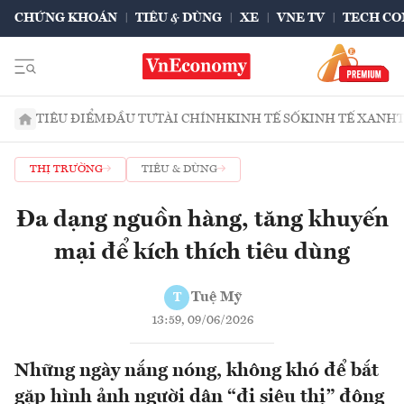
CHỨNG KHOÁN
TIÊU & DÙNG
XE
VNE TV
TECH CO
TIÊU ĐIỂM
ĐẦU TƯ
TÀI CHÍNH
KINH TẾ SỐ
KINH TẾ XANH
THỊ TRƯỜNG
TIÊU & DÙNG
Đa dạng nguồn hàng, tăng khuyến
mại để kích thích tiêu dùng
Tuệ Mỹ
T
13:59, 09/06/2026
Những ngày nắng nóng, không khó để bắt
gặp hình ảnh người dân “đi siêu thị” đông