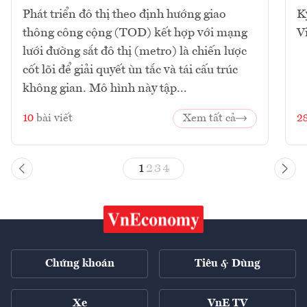
Phát triển đô thị theo định hướng giao
K
thông công cộng (TOD) kết hợp với mạng
V
lưới đường sắt đô thị (metro) là chiến lược
cốt lõi để giải quyết ùn tắc và tái cấu trúc
không gian. Mô hình này tập...
10
bài viết
Xem tất cả
2
1
2
3
4
Chứng khoán
Tiêu & Dùng
Xe
VnE TV