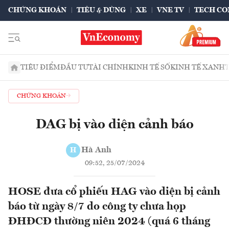
CHỨNG KHOÁN
TIÊU & DÙNG
XE
VNE TV
TECH CO
TIÊU ĐIỂM
ĐẦU TƯ
TÀI CHÍNH
KINH TẾ SỐ
KINH TẾ XANH
CHỨNG KHOÁN
DAG bị vào diện cảnh báo
Hà Anh
H
09:52, 25/07/2024
HOSE đưa cổ phiếu HAG vào diện bị cảnh
báo từ ngày 8/7 do công ty chưa họp
ĐHĐCĐ thường niên 2024 (quá 6 tháng