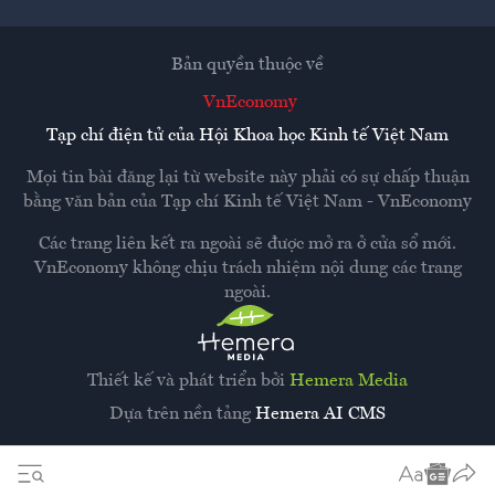
Bản quyền thuộc về
VnEconomy
Tạp chí điện tử của Hội Khoa học Kinh tế Việt Nam
Mọi tin bài đăng lại từ website này phải có sự chấp thuận
bằng văn bản của
Tạp chí Kinh tế Việt Nam - VnEconomy
Các trang liên kết ra ngoài sẽ được mở ra ở cửa sổ mới.
VnEconomy không chịu trách nhiệm nội dung các trang
ngoài.
Thiết kế và phát triển bởi
Hemera Media
Dựa trên nền tảng
Hemera AI CMS