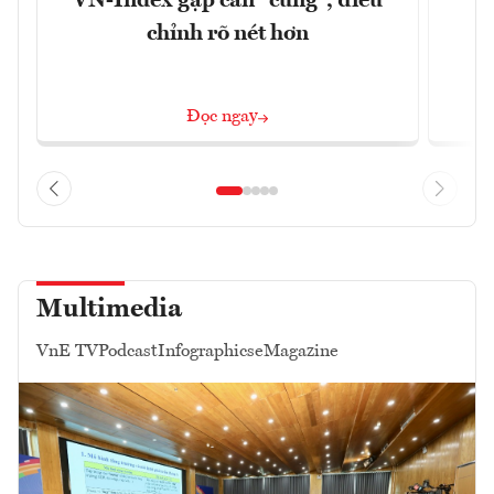
VN-Index gặp cản “cứng”, điều
B
chỉnh rõ nét hơn
Đọc ngay
Multimedia
VnE TV
Podcast
Infographics
eMagazine