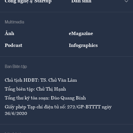
Công nghệ & Startup
Dân sinh
Tư vấn
Nông sản
Doanh nhân
Tư vấn Tiêu & Dùng
Infographics
Hạ tầng
Sức khỏe
Khung pháp lý
Doanh nghiệp
Địa phương
Thị trường
Bảo hiểm
Multimedia
Sự kiện
Nhân lực
Ảnh
eMagazine
Đẹp +
An sinh
Podcast
Infographics
Giải trí
Y tế
Nhà
Ban Biên tập
Ẩm thực
Chủ tịch HĐBT: TS. Chử Văn Lâm
Tổng biên tập: Chử Thị Hạnh
Tổng thư ký tòa soạn: Đào Quang Bính
Giấy phép Tạp chí điện tử số: 272/GP-BTTTT ngày
26/6/2020