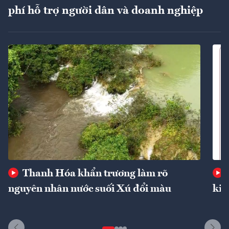
phí hỗ trợ người dân và doanh nghiệp
Thanh Hóa khẩn trương làm rõ
nguyên nhân nước suối Xú đổi màu
kin