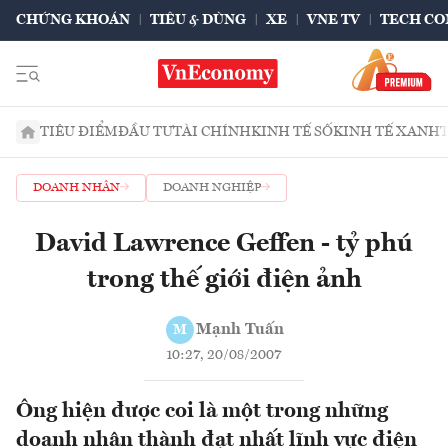
CHỨNG KHOÁN
TIÊU & DÙNG
XE
VNE TV
TECH CO
TIÊU ĐIỂM
ĐẦU TƯ
TÀI CHÍNH
KINH TẾ SỐ
KINH TẾ XANH
DOANH NHÂN
DOANH NGHIỆP
David Lawrence Geffen - tỷ phú
trong thế giới điện ảnh
Mạnh Tuấn
M
10:27, 20/08/2007
Ông hiện được coi là một trong những
doanh nhân thành đạt nhất lĩnh vực điện