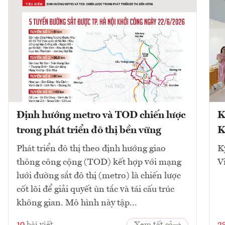
Định hướng metro và TOD chiến lược
K
trong phát triển đô thị bền vững
K
Phát triển đô thị theo định hướng giao
K
thông công cộng (TOD) kết hợp với mạng
V
lưới đường sắt đô thị (metro) là chiến lược
cốt lõi để giải quyết ùn tắc và tái cấu trúc
không gian. Mô hình này tập...
10
bài viết
Xem tất cả
2