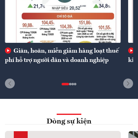
Giãn, hoãn, miễn giảm hàng loạt thuế
phí hỗ trợ người dân và doanh nghiệp
kin
Dòng sự kiện