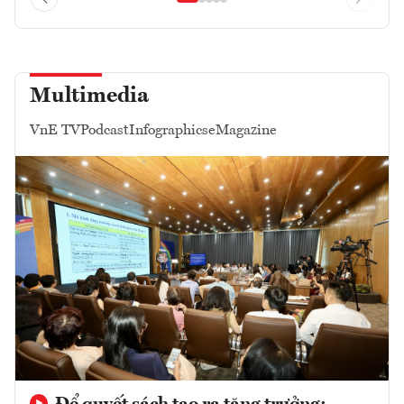
Multimedia
VnE TV
Podcast
Infographics
eMagazine