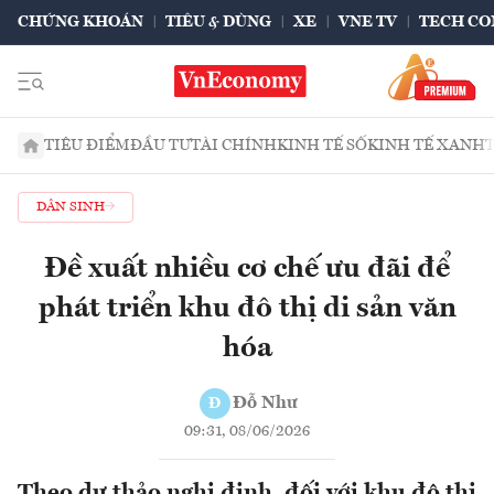
CHỨNG KHOÁN
TIÊU & DÙNG
XE
VNE TV
TECH CO
TIÊU ĐIỂM
ĐẦU TƯ
TÀI CHÍNH
KINH TẾ SỐ
KINH TẾ XANH
DÂN SINH
Đề xuất nhiều cơ chế ưu đãi để
phát triển khu đô thị di sản văn
hóa
Đỗ Như
Đ
09:31, 08/06/2026
Theo dự thảo nghị định, đối với khu đô thị