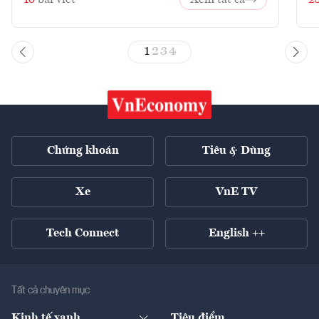
1
2
3
4
Chứng khoán
Tiêu & Dùng
Xe
VnE TV
Tech Connect
English ++
Tất cả chuyên mục
Kinh tế xanh
Tiêu điểm