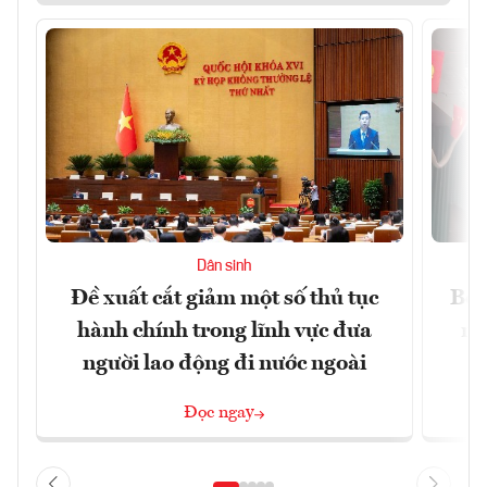
Dân sinh
Đề xuất cắt giảm một số thủ tục
Bộ 
hành chính trong lĩnh vực đưa
ng
người lao động đi nước ngoài
Đọc ngay