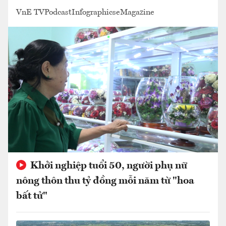
VnE TV
Podcast
Infographics
eMagazine
Khởi nghiệp tuổi 50, người phụ nữ
nông thôn thu tỷ đồng mỗi năm từ "hoa
bất tử"