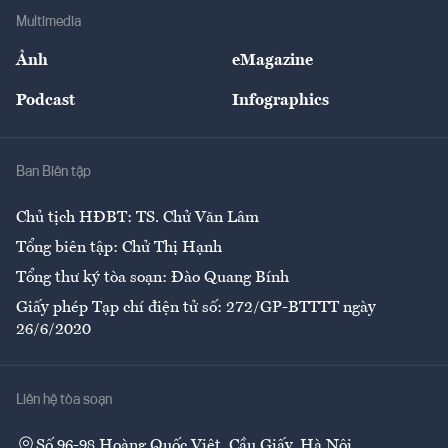
Địa phương
Thị trường
Bảo hiểm
Multimedia
Sự kiện
Nhân lực
Ảnh
eMagazine
Đẹp +
An sinh
Podcast
Infographics
Giải trí
Y tế
Nhà
Ban Biên tập
Ẩm thực
Chủ tịch HĐBT: TS. Chử Văn Lâm
Tổng biên tập: Chử Thị Hạnh
Tổng thư ký tòa soạn: Đào Quang Bính
Giấy phép Tạp chí điện tử số: 272/GP-BTTTT ngày
26/6/2020
Liên hệ tòa soạn
Số 96-98 Hoàng Quốc Việt, Cầu Giấy, Hà Nội