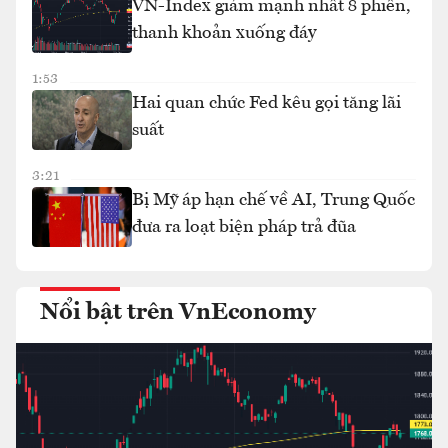
VN-Index giảm mạnh nhất 8 phiên,
thanh khoản xuống đáy
1:53
Hai quan chức Fed kêu gọi tăng lãi
suất
3:21
Bị Mỹ áp hạn chế về AI, Trung Quốc
đưa ra loạt biện pháp trả đũa
Nổi bật trên VnEconomy