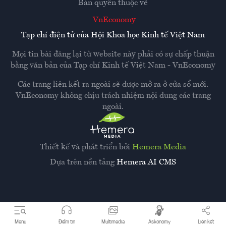
Bản quyền thuộc về
VnEconomy
Tạp chí điện tử của Hội Khoa học Kinh tế Việt Nam
Mọi tin bài đăng lại từ website này phải có sự chấp thuận
bằng văn bản của
Tạp chí Kinh tế Việt Nam - VnEconomy
Các trang liên kết ra ngoài sẽ được mở ra ở cửa sổ mới.
VnEconomy không chịu trách nhiệm nội dung các trang
ngoài.
Thiết kế và phát triển bởi
Hemera Media
Dựa trên nền tảng
Hemera AI CMS
Menu
Điểm tin
Multimedia
Askonomy
Liên kết