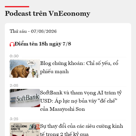
Podcast trên VnEconomy
Thứ sáu - 07/08/2026
Điểm tên 18h ngày 7/8
0:30
Blog chứng khoán: Chỉ số yếu, cổ
phiếu mạnh
2:08
SoftBank và tham vọng AI trăm tỷ
USD: Áp lực nợ bủa vây "đế chế"
của Masayoshi Son
3:28
Sự thay đổi của các siêu cường kinh
tế trong 2 thế kỷ qua