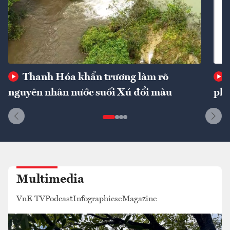
Thanh Hóa khẩn trương làm rõ
nguyên nhân nước suối Xú đổi màu
phí
Multimedia
VnE TV
Podcast
Infographics
eMagazine