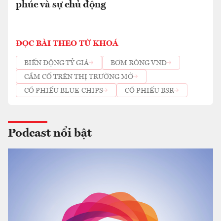
phúc và sự chủ động
ĐỌC BÀI THEO TỪ KHOÁ
BIẾN ĐỘNG TỶ GIÁ
BƠM RÒNG VND
CẦM CỐ TRÊN THỊ TRƯỜNG MỞ
CỔ PHIẾU BLUE-CHIPS
CỔ PHIẾU BSR
Podcast nổi bật