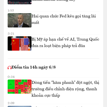
1:53
Hai quan chức Fed kêu gọi tăng lãi
suất
3:21
Bị Mỹ áp hạn chế về AI, Trung Quốc
đưa ra loạt biện pháp trả đũa
Điểm tin 14h ngày 6/8
0:34
Dòng tiền “hãm phanh” đột ngột, thị
trường điều chỉnh diện rộng, thanh
khoản cực thấp
2:09