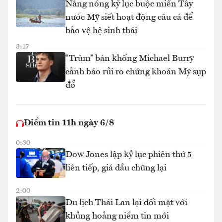
Nắng nóng kỷ lục buộc miền Tây
nước Mỹ siết hoạt động câu cá để
bảo vệ hệ sinh thái
3:17
“Trùm” bán khống Michael Burry
cảnh báo rủi ro chứng khoán Mỹ sụp
đổ
Điểm tin 11h ngày 6/8
0:30
Dow Jones lập kỷ lục phiên thứ 5
liên tiếp, giá dầu chững lại
2:00
Du lịch Thái Lan lại đối mặt với
khủng hoảng niềm tin mới