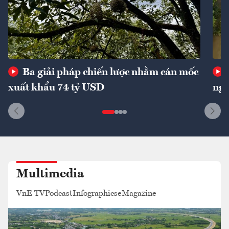
Ba giải pháp chiến lược nhằm cán mốc
xuất khẩu 74 tỷ USD
ngu
Multimedia
VnE TV
Podcast
Infographics
eMagazine