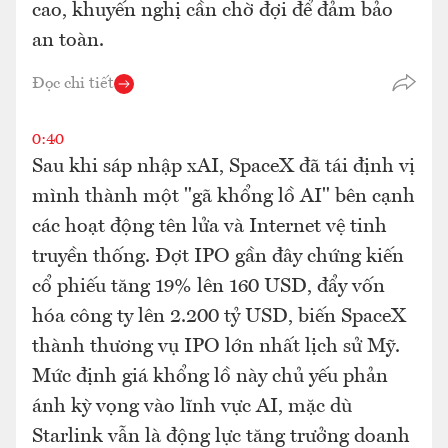
cao, khuyến nghị cần chờ đợi để đảm bảo
an toàn.
Đọc chi tiết
0:40
Sau khi sáp nhập xAI, SpaceX đã tái định vị
mình thành một "gã khổng lồ AI" bên cạnh
các hoạt động tên lửa và Internet vệ tinh
truyền thống. Đợt IPO gần đây chứng kiến
cổ phiếu tăng 19% lên 160 USD, đẩy vốn
hóa công ty lên 2.200 tỷ USD, biến SpaceX
thành thương vụ IPO lớn nhất lịch sử Mỹ.
Mức định giá khổng lồ này chủ yếu phản
ánh kỳ vọng vào lĩnh vực AI, mặc dù
Starlink vẫn là động lực tăng trưởng doanh