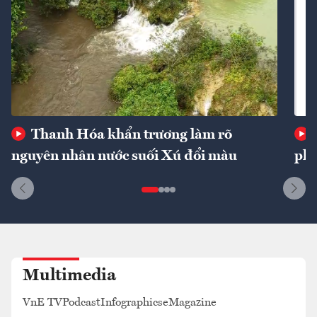
Thanh Hóa khẩn trương làm rõ
nguyên nhân nước suối Xú đổi màu
phí
Multimedia
VnE TV
Podcast
Infographics
eMagazine