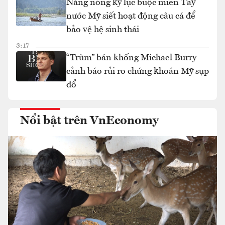
Nắng nóng kỷ lục buộc miền Tây
nước Mỹ siết hoạt động câu cá để
bảo vệ hệ sinh thái
3:17
“Trùm” bán khống Michael Burry
cảnh báo rủi ro chứng khoán Mỹ sụp
đổ
Nổi bật trên VnEconomy