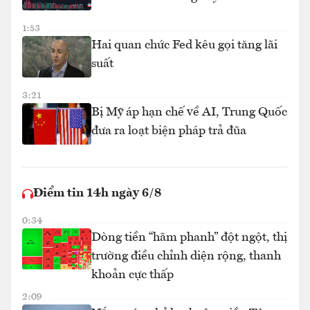
1:53
Hai quan chức Fed kêu gọi tăng lãi
suất
3:21
Bị Mỹ áp hạn chế về AI, Trung Quốc
đưa ra loạt biện pháp trả đũa
Điểm tin 14h ngày 6/8
0:34
Dòng tiền “hãm phanh” đột ngột, thị
trường điều chỉnh diện rộng, thanh
khoản cực thấp
2:09