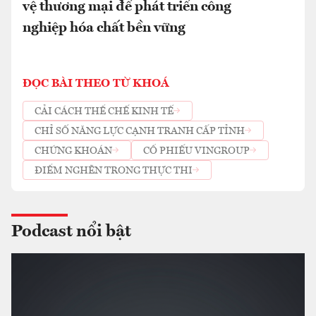
vệ thương mại để phát triển công
nghiệp hóa chất bền vững
ĐỌC BÀI THEO TỪ KHOÁ
CẢI CÁCH THỂ CHẾ KINH TẾ
CHỈ SỐ NĂNG LỰC CẠNH TRANH CẤP TỈNH
CHỨNG KHOÁN
CỔ PHIẾU VINGROUP
ĐIỂM NGHẼN TRONG THỰC THI
Podcast nổi bật