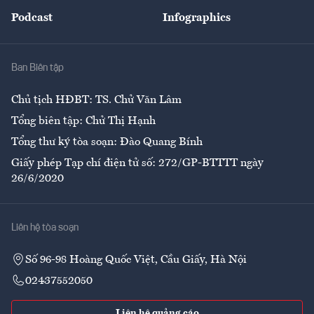
An sinh
Podcast
Infographics
Giải trí
Y tế
Nhà
Ban Biên tập
Ẩm thực
Chủ tịch HĐBT: TS. Chử Văn Lâm
Tổng biên tập: Chử Thị Hạnh
Tổng thư ký tòa soạn: Đào Quang Bính
Giấy phép Tạp chí điện tử số: 272/GP-BTTTT ngày
26/6/2020
Liên hệ tòa soạn
Số 96-98 Hoàng Quốc Việt, Cầu Giấy, Hà Nội
02437552050
Liên hệ quảng cáo